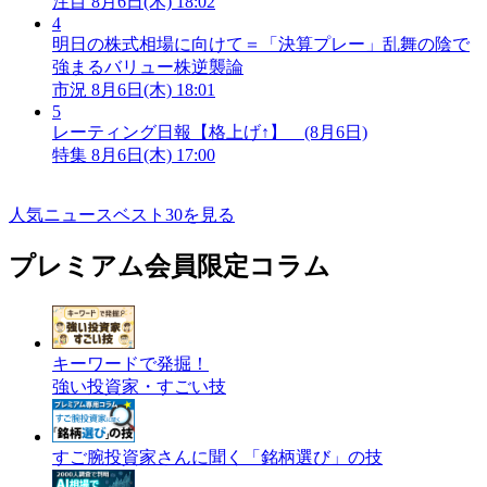
注目
8月6日(木) 18:02
4
明日の株式相場に向けて＝「決算プレー」乱舞の陰で
強まるバリュー株逆襲論
市況
8月6日(木) 18:01
5
レーティング日報【格上げ↑】 (8月6日)
特集
8月6日(木) 17:00
人気ニュースベスト30を見る
プレミアム会員限定コラム
キーワードで発掘！
強い投資家・すごい技
すご腕投資家さんに聞く「銘柄選び」の技