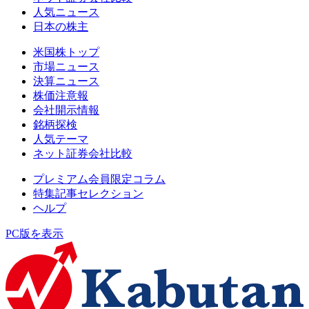
人気ニュース
日本の株主
米国株トップ
市場ニュース
決算ニュース
株価注意報
会社開示情報
銘柄探検
人気テーマ
ネット証券会社比較
プレミアム会員限定コラム
特集記事セレクション
ヘルプ
PC版を表示