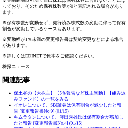
※金融商品取引法で自己株式は保有株券に含めないことにな
っており、そのため保有株数等が0と表記される場合があり
ます。
※保有株数が変動せず、発行済み株式数の変動に伴って保有
割合が変動しているケースもあります。
※変動幅が1％未満の変更報告書は契約変更などによる場合
があります。
※詳しくはEDINETで原本をご確認ください。
株探ニュース
関連記事
保土谷の【大株主】【5％報告など株主異動】【組み込
みファンド】の一覧をみる
イオレについて、SBI証券は保有割合が減少したと報
告 [変更報告書No.9] (01/15)
キムラタンについて、澤田秀雄氏は保有割合が増加し
たと報告 [変更報告書No.4] (01/15)