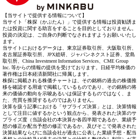
【当サイトで提供する情報について】
当サイト「株探（かぶたん）」で提供する情報は投資勧誘ま
たは投資に関する助言をすることを目的としておりません。
投資の決定は、ご自身の判断でなされますようお願いいたし
ます。
当サイトにおけるデータは、東京証券取引所、大阪取引所、
名古屋証券取引所、JPX総研、ジャパンネクスト証券、堂島
取引所、China Investment Information Services、CME Group
Inc. 等からの情報の提供を受けております。日経平均株価の
著作権は日本経済新聞社に帰属します。
株探に掲載される株価チャートは、その銘柄の過去の株価推
移を確認する用途で掲載しているものであり、その銘柄の将
来の価値の動向を示唆あるいは保証するものではなく、ま
た、売買を推奨するものではありません。
決算を扱う記事における「サプライズ決算」とは、決算情報
として注目に値するかという観点から、発表された決算のサ
プライズ度（当該会社の本決算か各四半期であるか、業績予
想の修正か配当予想の修正であるか、及びそこで発表された
決算結果ならびに当該会社が過去に公表した業績予想・配当