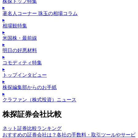
株探トップ特集
▸
著名人コーナー 珠玉の相場コラム
▸
相場観特集
▸
米国株・最前線
▸
明日の好悪材料
▸
コモディティ特集
▸
トップインタビュー
▸
株探編集部からのお手紙
▸
クラファン（株式投資）ニュース
株探証券会社比較
ネット証券比較ランキング
おすすめの証券会社は？各社の手数料・取引ツールやサービ