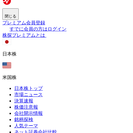
閉じる
プレミアム会員登録
すでに会員の方はログイン
株探プレミアムとは
日本株
米国株
日本株トップ
市場ニュース
決算速報
株価注意報
会社開示情報
銘柄探検
人気テーマ
ネット証券会社比較