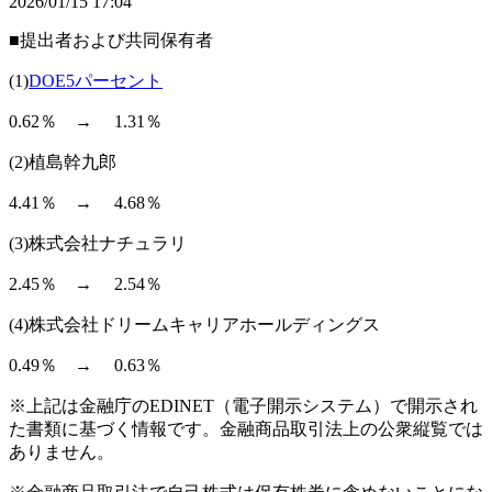
2026/01/15 17:04
■提出者および共同保有者
(1)
DOE5パーセント
0.62％ → 1.31％
(2)植島幹九郎
4.41％ → 4.68％
(3)株式会社ナチュラリ
2.45％ → 2.54％
(4)株式会社ドリームキャリアホールディングス
0.49％ → 0.63％
※上記は金融庁のEDINET（電子開示システム）で開示され
た書類に基づく情報です。金融商品取引法上の公衆縦覧では
ありません。