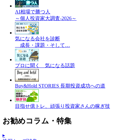
AI相場で勝つ人
～個人投資家大調査-2026～
気になる会社を診断
成長・課題・そして…
プロに聞く 気になる話題
Buy&Hold STORIES 長期投資成功への道
目指せ億トレ、頑張り投資家さんの稼ぎ技
お勧めコラム・特集
▸