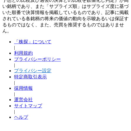
予想との比較及び過去の決算との比較を数値化し判定）が高
い銘柄であり、また「サプライズ順」はサプライズ度に基づ
いた順番で決算情報を掲載しているものであり、記事に掲載
されている各銘柄の将来の価値の動向を示唆あるいは保証す
るものではなく、また、売買を推奨するものではありませ
ん。
「株探」について
|
利用規約
プライバシーポリシー
|
プライバシー設定
特定商取引表示
|
採用情報
|
運営会社
サイトマップ
|
ヘルプ