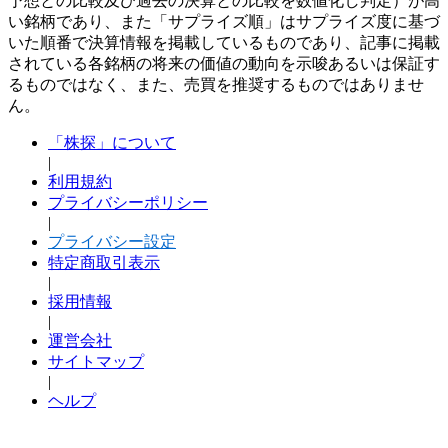
予想との比較及び過去の決算との比較を数値化し判定）が高
い銘柄であり、また「サプライズ順」はサプライズ度に基づ
いた順番で決算情報を掲載しているものであり、記事に掲載
されている各銘柄の将来の価値の動向を示唆あるいは保証す
るものではなく、また、売買を推奨するものではありませ
ん。
「株探」について
|
利用規約
プライバシーポリシー
|
プライバシー設定
特定商取引表示
|
採用情報
|
運営会社
サイトマップ
|
ヘルプ