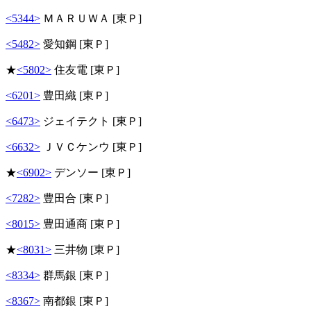
<5344>
ＭＡＲＵＷＡ [東Ｐ]
<5482>
愛知鋼 [東Ｐ]
★
<5802>
住友電 [東Ｐ]
<6201>
豊田織 [東Ｐ]
<6473>
ジェイテクト [東Ｐ]
<6632>
ＪＶＣケンウ [東Ｐ]
★
<6902>
デンソー [東Ｐ]
<7282>
豊田合 [東Ｐ]
<8015>
豊田通商 [東Ｐ]
★
<8031>
三井物 [東Ｐ]
<8334>
群馬銀 [東Ｐ]
<8367>
南都銀 [東Ｐ]