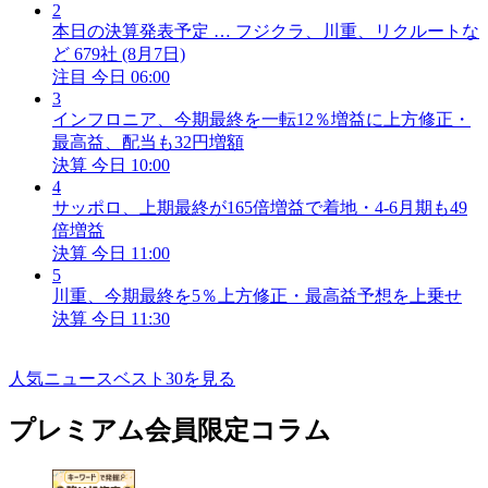
2
本日の決算発表予定 … フジクラ、川重、リクルートな
ど 679社 (8月7日)
注目
今日 06:00
3
インフロニア、今期最終を一転12％増益に上方修正・
最高益、配当も32円増額
決算
今日 10:00
4
サッポロ、上期最終が165倍増益で着地・4-6月期も49
倍増益
決算
今日 11:00
5
川重、今期最終を5％上方修正・最高益予想を上乗せ
決算
今日 11:30
人気ニュースベスト30を見る
プレミアム会員限定コラム