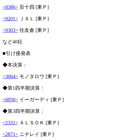
<8386>
百十四 [東Ｐ]
<9201>
ＪＡＬ [東Ｐ]
<9303>
住友倉 [東Ｐ]
など40社
■引け後発表
◆本決算：
<3064>
モノタロウ [東Ｐ]
◆第1四半期決算：
<6050>
イーガーディ [東Ｐ]
◆第3四半期決算：
<2331>
ＡＬＳＯＫ [東Ｐ]
<2871>
ニチレイ [東Ｐ]