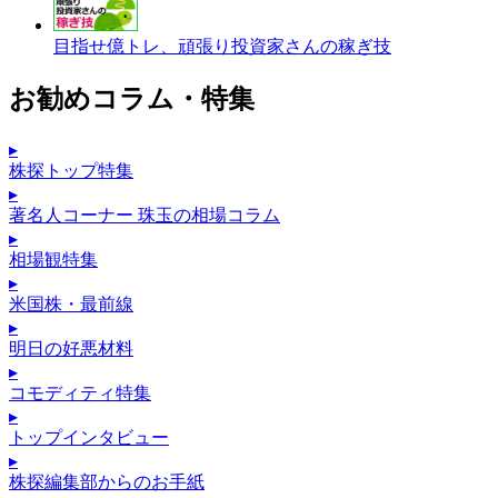
目指せ億トレ、頑張り投資家さんの稼ぎ技
お勧めコラム・特集
▸
株探トップ特集
▸
著名人コーナー 珠玉の相場コラム
▸
相場観特集
▸
米国株・最前線
▸
明日の好悪材料
▸
コモディティ特集
▸
トップインタビュー
▸
株探編集部からのお手紙