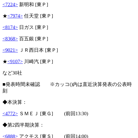
<7224>
新明和 [東Ｐ]
★
<7974>
任天堂 [東Ｐ]
<8174>
日ガス [東Ｐ]
<8368>
百五銀 [東Ｐ]
<9021>
ＪＲ西日本 [東Ｐ]
★
<9107>
川崎汽 [東Ｐ]
など30社
■発表時間未確認 ※カッコ()内は直近決算発表の公表時
刻
◆本決算：
<4772>
ＳＭＥＪ [東Ｇ] (前回13:30)
◆第2四半期決算：
<6888>
アクモス [東Ｓ] (前回14:00)