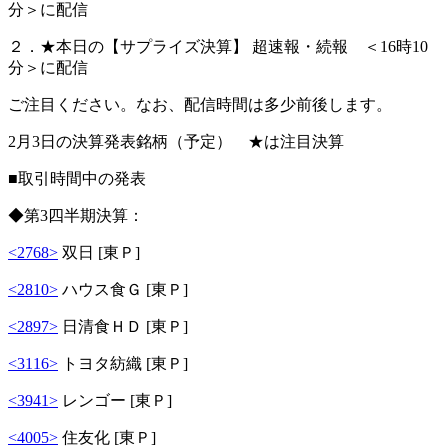
分＞に配信
２．★本日の【サプライズ決算】 超速報・続報 ＜16時10
分＞に配信
ご注目ください。なお、配信時間は多少前後します。
2月3日の決算発表銘柄（予定） ★は注目決算
■取引時間中の発表
◆第3四半期決算：
<2768>
双日 [東Ｐ]
<2810>
ハウス食Ｇ [東Ｐ]
<2897>
日清食ＨＤ [東Ｐ]
<3116>
トヨタ紡織 [東Ｐ]
<3941>
レンゴー [東Ｐ]
<4005>
住友化 [東Ｐ]