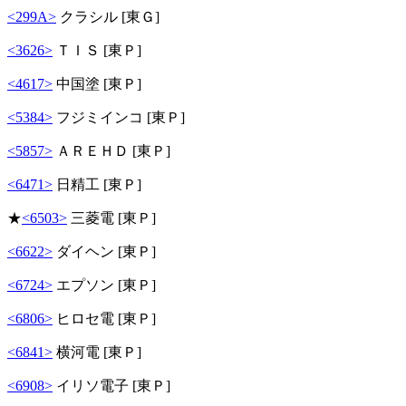
<299A>
クラシル [東Ｇ]
<3626>
ＴＩＳ [東Ｐ]
<4617>
中国塗 [東Ｐ]
<5384>
フジミインコ [東Ｐ]
<5857>
ＡＲＥＨＤ [東Ｐ]
<6471>
日精工 [東Ｐ]
★
<6503>
三菱電 [東Ｐ]
<6622>
ダイヘン [東Ｐ]
<6724>
エプソン [東Ｐ]
<6806>
ヒロセ電 [東Ｐ]
<6841>
横河電 [東Ｐ]
<6908>
イリソ電子 [東Ｐ]