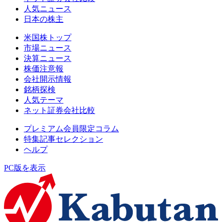
人気ニュース
日本の株主
米国株トップ
市場ニュース
決算ニュース
株価注意報
会社開示情報
銘柄探検
人気テーマ
ネット証券会社比較
プレミアム会員限定コラム
特集記事セレクション
ヘルプ
PC版を表示