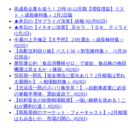
高成長企業を追う！ 25年10-12月期【増収増益】リス
ト ＜成長株特集＞ 2月2日版
★本日の【サプライズ決算】続報 (02月02日)
★本日の【イチオシ決算】 京セラ、ＴＤＫ、ティラド
(2月2日)
今週の上方修正【大予想】 23社選出 ＜成長株特集＞
(02/01)
【高配当利回り株】ベスト50 ＜割安株特集＞ (1月30
日現在)
衆院選公約「食品消費税ゼロ」で波紋、食品株の挽回
機運は高まるか ＜株探.. (02/02)
窪田朋一郎氏【資金潮流に変化あり？ 2月相場は荒れ
る展開か】 ＜相場観特集＞ (02/02)
【北浜流一郎のズバリ株先見！】 ─自動車産業に必須
の車載半導体、需給逼迫で.. (02/01)
【杉村富生の短期相場観測】 ─強い銘柄を攻める！こ
れが勝利の道！ (02/01)
【和島英樹のマーケット・フォーキャスト】─2月相場
はもみ合いか、市場の関心.. (02/01)