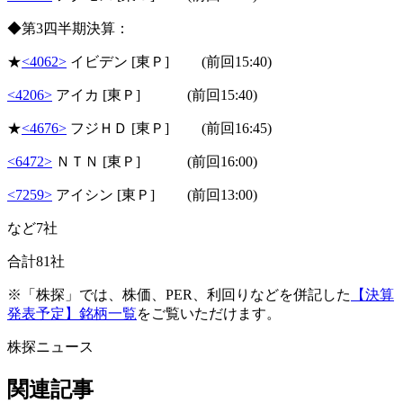
◆第3四半期決算：
★
<4062>
イビデン [東Ｐ] (前回15:40)
<4206>
アイカ [東Ｐ] (前回15:40)
★
<4676>
フジＨＤ [東Ｐ] (前回16:45)
<6472>
ＮＴＮ [東Ｐ] (前回16:00)
<7259>
アイシン [東Ｐ] (前回13:00)
など7社
合計81社
※「株探」では、株価、PER、利回りなどを併記した
【決算
発表予定】銘柄一覧
をご覧いただけます。
株探ニュース
関連記事