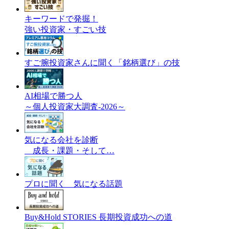
キーワードで発掘！
強い投資家・すごい技
すご腕投資家さんに聞く「銘柄選び」の技
AI相場で勝つ人
～個人投資家大調査-2026～
気になる会社を診断
成長・課題・そして…
プロに聞く 気になる話題
Buy&Hold STORIES 長期投資成功への道