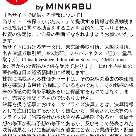
【当サイトで提供する情報について】
当サイト「株探（かぶたん）」で提供する情報は投資勧誘ま
たは投資に関する助言をすることを目的としておりません。
投資の決定は、ご自身の判断でなされますようお願いいたし
ます。
当サイトにおけるデータは、東京証券取引所、大阪取引所、
名古屋証券取引所、JPX総研、ジャパンネクスト証券、堂島
取引所、China Investment Information Services、CME Group
Inc. 等からの情報の提供を受けております。日経平均株価の
著作権は日本経済新聞社に帰属します。
株探に掲載される株価チャートは、その銘柄の過去の株価推
移を確認する用途で掲載しているものであり、その銘柄の将
来の価値の動向を示唆あるいは保証するものではなく、ま
た、売買を推奨するものではありません。
決算を扱う記事における「サプライズ決算」とは、決算情報
として注目に値するかという観点から、発表された決算のサ
プライズ度（当該会社の本決算か各四半期であるか、業績予
想の修正か配当予想の修正であるか、及びそこで発表された
決算結果ならびに当該会社が過去に公表した業績予想・配当