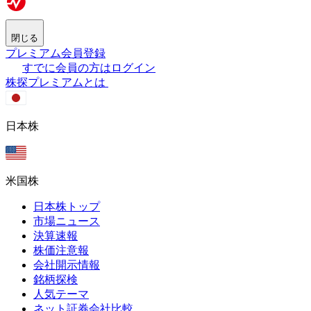
閉じる
プレミアム会員登録
すでに会員の方はログイン
株探プレミアムとは
日本株
米国株
日本株トップ
市場ニュース
決算速報
株価注意報
会社開示情報
銘柄探検
人気テーマ
ネット証券会社比較