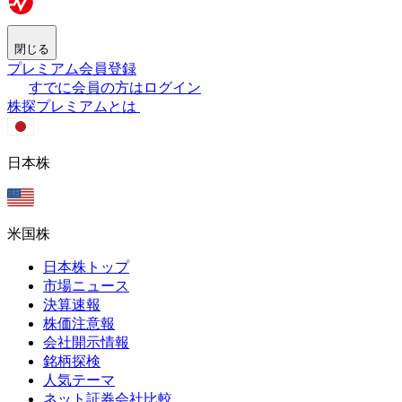
閉じる
プレミアム会員登録
すでに会員の方はログイン
株探プレミアムとは
日本株
米国株
日本株トップ
市場ニュース
決算速報
株価注意報
会社開示情報
銘柄探検
人気テーマ
ネット証券会社比較