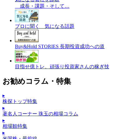
成長・課題・そして…
プロに聞く 気になる話題
Buy&Hold STORIES 長期投資成功への道
目指せ億トレ、頑張り投資家さんの稼ぎ技
お勧めコラム・特集
▸
株探トップ特集
▸
著名人コーナー 珠玉の相場コラム
▸
相場観特集
▸
米国株・最前線