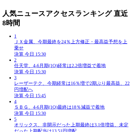
人気ニュースアクセスランキング
直近
8時間
1
ＪＸ金属、今期最終を24％上方修正・最高益予想を上
乗せ
決算
今日 15:30
2
任天堂、4-6月期(1Q)経常は2.2倍増益で着地
決算
今日 15:30
3
レーザーテク、今期経常は16％増で2期ぶり最高益、22
円増配へ
決算
今日 15:45
4
ＳＢＧ、4-6月期(1Q)最終は18％減益で着地
決算
今日 15:30
5
オリックス、非開示だった上期最終は3.1倍増益、未定
だった上期配当は13.51円増配