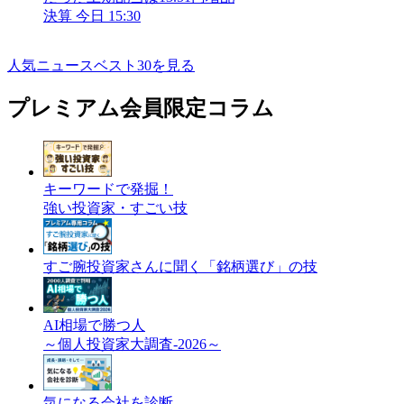
決算
今日 15:30
人気ニュースベスト30を見る
プレミアム会員限定コラム
キーワードで発掘！
強い投資家・すごい技
すご腕投資家さんに聞く「銘柄選び」の技
AI相場で勝つ人
～個人投資家大調査-2026～
気になる会社を診断