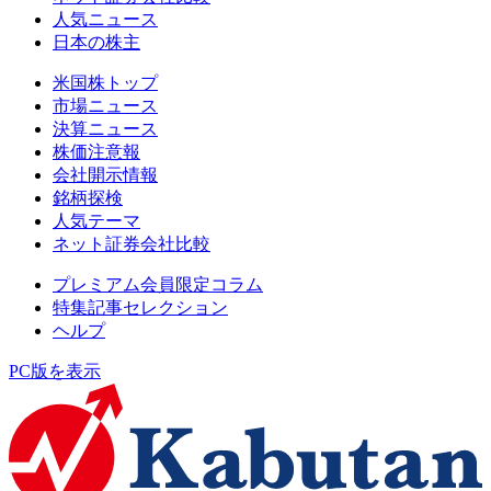
人気ニュース
日本の株主
米国株トップ
市場ニュース
決算ニュース
株価注意報
会社開示情報
銘柄探検
人気テーマ
ネット証券会社比較
プレミアム会員限定コラム
特集記事セレクション
ヘルプ
PC版を表示