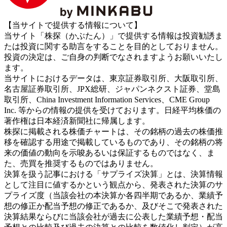
【当サイトで提供する情報について】
当サイト「株探（かぶたん）」で提供する情報は投資勧誘ま
たは投資に関する助言をすることを目的としておりません。
投資の決定は、ご自身の判断でなされますようお願いいたし
ます。
当サイトにおけるデータは、東京証券取引所、大阪取引所、
名古屋証券取引所、JPX総研、ジャパンネクスト証券、堂島
取引所、China Investment Information Services、CME Group
Inc. 等からの情報の提供を受けております。日経平均株価の
著作権は日本経済新聞社に帰属します。
株探に掲載される株価チャートは、その銘柄の過去の株価推
移を確認する用途で掲載しているものであり、その銘柄の将
来の価値の動向を示唆あるいは保証するものではなく、ま
た、売買を推奨するものではありません。
決算を扱う記事における「サプライズ決算」とは、決算情報
として注目に値するかという観点から、発表された決算のサ
プライズ度（当該会社の本決算か各四半期であるか、業績予
想の修正か配当予想の修正であるか、及びそこで発表された
決算結果ならびに当該会社が過去に公表した業績予想・配当