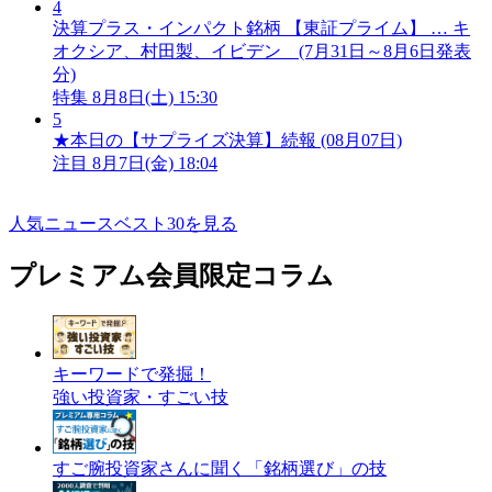
4
決算プラス・インパクト銘柄 【東証プライム】 … キ
オクシア、村田製、イビデン (7月31日～8月6日発表
分)
特集
8月8日(土) 15:30
5
★本日の【サプライズ決算】続報 (08月07日)
注目
8月7日(金) 18:04
人気ニュースベスト30を見る
プレミアム会員限定コラム
キーワードで発掘！
強い投資家・すごい技
すご腕投資家さんに聞く「銘柄選び」の技