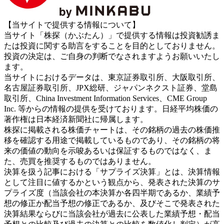
【当サイトで提供する情報について】
当サイト「株探（かぶたん）」で提供する情報は投資勧誘ま
たは投資に関する助言をすることを目的としておりません。
投資の決定は、ご自身の判断でなされますようお願いいたし
ます。
当サイトにおけるデータは、東京証券取引所、大阪取引所、
名古屋証券取引所、JPX総研、ジャパンネクスト証券、堂島
取引所、China Investment Information Services、CME Group
Inc. 等からの情報の提供を受けております。日経平均株価の
著作権は日本経済新聞社に帰属します。
株探に掲載される株価チャートは、その銘柄の過去の株価推
移を確認する用途で掲載しているものであり、その銘柄の将
来の価値の動向を示唆あるいは保証するものではなく、ま
た、売買を推奨するものではありません。
決算を扱う記事における「サプライズ決算」とは、決算情報
として注目に値するかという観点から、発表された決算のサ
プライズ度（当該会社の本決算か各四半期であるか、業績予
想の修正か配当予想の修正であるか、及びそこで発表された
決算結果ならびに当該会社が過去に公表した業績予想・配当