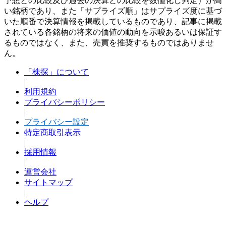
予想との比較及び過去の決算との比較を数値化し判定）が高
い銘柄であり、また「サプライズ順」はサプライズ度に基づ
いた順番で決算情報を掲載しているものであり、記事に掲載
されている各銘柄の将来の価値の動向を示唆あるいは保証す
るものではなく、また、売買を推奨するものではありませ
ん。
「株探」について
|
利用規約
プライバシーポリシー
|
プライバシー設定
特定商取引表示
|
採用情報
|
運営会社
サイトマップ
|
ヘルプ