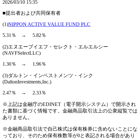
2026/03/10 15:35
■提出者および共同保有者
(1)
NIPPON ACTIVE VALUE FUND PLC
5.31％ → 5.82％
(2)エヌエーブイエフ・セレクト・エルエルシー
(NAVFSelectLLC)
1.30％ → 1.96％
(3)ダルトン・インベストメンツ・インク
(DaltonInvestments,Inc.)
2.47％ → 2.33％
※上記は金融庁のEDINET（電子開示システム）で開示され
た書類に基づく情報です。金融商品取引法上の公衆縦覧では
ありません。
※金融商品取引法で自己株式は保有株券に含めないことにな
っており、そのため保有株数等が0と表記される場合があり