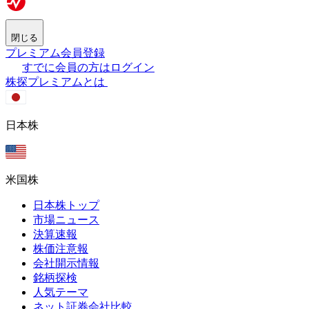
閉じる
プレミアム会員登録
すでに会員の方はログイン
株探プレミアムとは
日本株
米国株
日本株トップ
市場ニュース
決算速報
株価注意報
会社開示情報
銘柄探検
人気テーマ
ネット証券会社比較