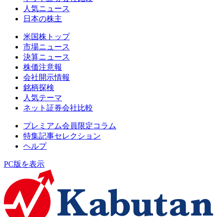
人気ニュース
日本の株主
米国株トップ
市場ニュース
決算ニュース
株価注意報
会社開示情報
銘柄探検
人気テーマ
ネット証券会社比較
プレミアム会員限定コラム
特集記事セレクション
ヘルプ
PC版を表示