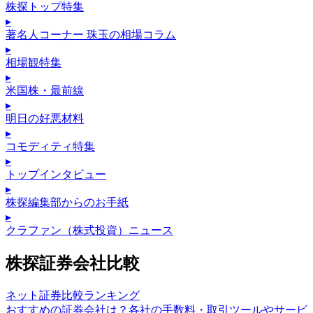
株探トップ特集
▸
著名人コーナー 珠玉の相場コラム
▸
相場観特集
▸
米国株・最前線
▸
明日の好悪材料
▸
コモディティ特集
▸
トップインタビュー
▸
株探編集部からのお手紙
▸
クラファン（株式投資）ニュース
株探証券会社比較
ネット証券比較ランキング
おすすめの証券会社は？各社の手数料・取引ツールやサービ