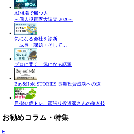
AI相場で勝つ人
～個人投資家大調査-2026～
気になる会社を診断
成長・課題・そして…
プロに聞く 気になる話題
Buy&Hold STORIES 長期投資成功への道
目指せ億トレ、頑張り投資家さんの稼ぎ技
お勧めコラム・特集
▸