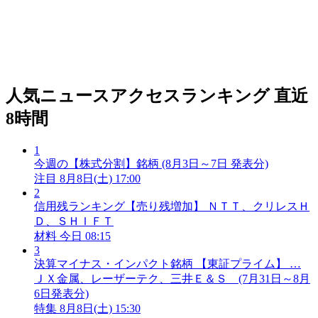
人気ニュースアクセスランキング
直近
8時間
1
今週の【株式分割】銘柄 (8月3日～7日 発表分)
注目
8月8日(土) 17:00
2
信用残ランキング【売り残増加】 ＮＴＴ、クリレスＨ
Ｄ、ＳＨＩＦＴ
材料
今日 08:15
3
決算マイナス・インパクト銘柄 【東証プライム】 …
ＪＸ金属、レーザーテク、三井Ｅ＆Ｓ (7月31日～8月
6日発表分)
特集
8月8日(土) 15:30