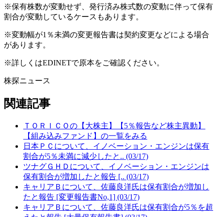
※保有株数が変動せず、発行済み株式数の変動に伴って保有
割合が変動しているケースもあります。
※変動幅が1％未満の変更報告書は契約変更などによる場合
があります。
※詳しくはEDINETで原本をご確認ください。
株探ニュース
関連記事
ＴＯＲＩＣＯの【大株主】【5％報告など株主異動】
【組み込みファンド】の一覧をみる
日本ＰＣについて、イノベーション・エンジンは保有
割合が5％未満に減少したと.. (03/17)
ツナグＧＨＤについて、イノベーション・エンジンは
保有割合が増加したと報告 [.. (03/17)
キャリアＢについて、佐藤良洋氏は保有割合が増加し
たと報告 [変更報告書No,1] (03/17)
キャリアＢについて、佐藤良洋氏は保有割合が5％を超