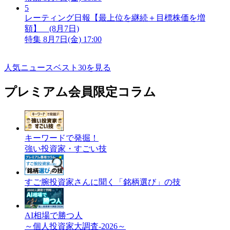
5
レーティング日報【最上位を継続＋目標株価を増
額】 (8月7日)
特集
8月7日(金) 17:00
人気ニュースベスト30を見る
プレミアム会員限定コラム
キーワードで発掘！
強い投資家・すごい技
すご腕投資家さんに聞く「銘柄選び」の技
AI相場で勝つ人
～個人投資家大調査-2026～