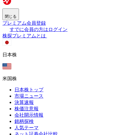
閉じる
プレミアム会員登録
すでに会員の方はログイン
株探プレミアムとは
日本株
米国株
日本株トップ
市場ニュース
決算速報
株価注意報
会社開示情報
銘柄探検
人気テーマ
ネット証券会社比較