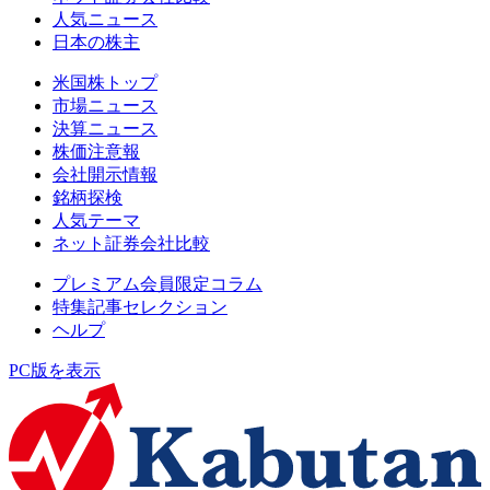
人気ニュース
日本の株主
米国株トップ
市場ニュース
決算ニュース
株価注意報
会社開示情報
銘柄探検
人気テーマ
ネット証券会社比較
プレミアム会員限定コラム
特集記事セレクション
ヘルプ
PC版を表示