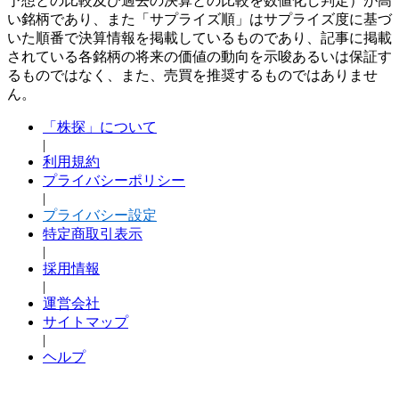
予想との比較及び過去の決算との比較を数値化し判定）が高
い銘柄であり、また「サプライズ順」はサプライズ度に基づ
いた順番で決算情報を掲載しているものであり、記事に掲載
されている各銘柄の将来の価値の動向を示唆あるいは保証す
るものではなく、また、売買を推奨するものではありませ
ん。
「株探」について
|
利用規約
プライバシーポリシー
|
プライバシー設定
特定商取引表示
|
採用情報
|
運営会社
サイトマップ
|
ヘルプ