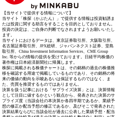
【当サイトで提供する情報について】
当サイト「株探（かぶたん）」で提供する情報は投資勧誘ま
たは投資に関する助言をすることを目的としておりません。
投資の決定は、ご自身の判断でなされますようお願いいたし
ます。
当サイトにおけるデータは、東京証券取引所、大阪取引所、
名古屋証券取引所、JPX総研、ジャパンネクスト証券、堂島
取引所、China Investment Information Services、CME Group
Inc. 等からの情報の提供を受けております。日経平均株価の
著作権は日本経済新聞社に帰属します。
株探に掲載される株価チャートは、その銘柄の過去の株価推
移を確認する用途で掲載しているものであり、その銘柄の将
来の価値の動向を示唆あるいは保証するものではなく、ま
た、売買を推奨するものではありません。
決算を扱う記事における「サプライズ決算」とは、決算情報
として注目に値するかという観点から、発表された決算のサ
プライズ度（当該会社の本決算か各四半期であるか、業績予
想の修正か配当予想の修正であるか、及びそこで発表された
決算結果ならびに当該会社が過去に公表した業績予想・配当