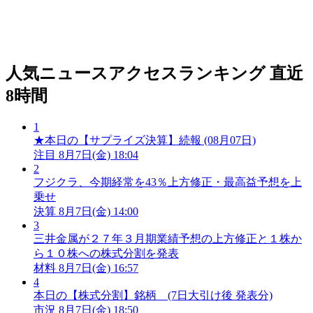
人気ニュースアクセスランキング
直近
8時間
1
★本日の【サプライズ決算】続報 (08月07日)
注目
8月7日(金) 18:04
2
フジクラ、今期経常を43％上方修正・最高益予想を上
乗せ
決算
8月7日(金) 14:00
3
三井金属が２７年３月期業績予想の上方修正と１株か
ら１０株への株式分割を発表
材料
8月7日(金) 16:57
4
本日の【株式分割】銘柄 (7日大引け後 発表分)
市況
8月7日(金) 18:50