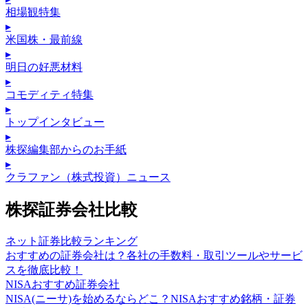
相場観特集
▸
米国株・最前線
▸
明日の好悪材料
▸
コモディティ特集
▸
トップインタビュー
▸
株探編集部からのお手紙
▸
クラファン（株式投資）ニュース
株探証券会社比較
ネット証券比較ランキング
おすすめの証券会社は？各社の手数料・取引ツールやサービ
スを徹底比較！
NISAおすすめ証券会社
NISA(ニーサ)を始めるならどこ？NISAおすすめ銘柄・証券