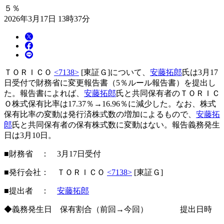
５％
2026年3月17日 13時37分
ＴＯＲＩＣＯ
<7138>
[東証Ｇ]について、
安藤拓郎
氏は3月17
日受付で財務省に変更報告書（5％ルール報告書）を提出し
た。報告書によれば、
安藤拓郎
氏と共同保有者のＴＯＲＩＣ
Ｏ株式保有比率は17.37％→16.96％に減少した。なお、株式
保有比率の変動は発行済株式数の増加によるもので、
安藤拓
郎
氏と共同保有者の保有株式数に変動はない。報告義務発生
日は3月10日。
■財務省 ： 3月17日受付
■発行会社： ＴＯＲＩＣＯ
<7138>
[東証Ｇ]
■提出者 ：
安藤拓郎
◆義務発生日 保有割合（前回→今回） 提出日時