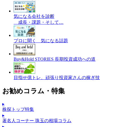
気になる会社を診断
成長・課題・そして…
プロに聞く 気になる話題
Buy&Hold STORIES 長期投資成功への道
目指せ億トレ、頑張り投資家さんの稼ぎ技
お勧めコラム・特集
▸
株探トップ特集
▸
著名人コーナー 珠玉の相場コラム
▸