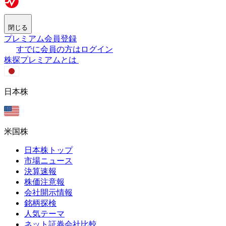
閉じる
プレミアム会員登録
すでに会員の方はログイン
株探プレミアムとは
日本株
米国株
日本株トップ
市場ニュース
決算速報
株価注意報
会社開示情報
銘柄探検
人気テーマ
ネット証券会社比較