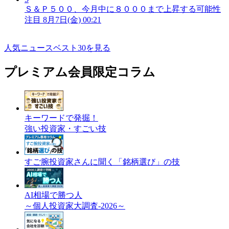
Ｓ＆Ｐ５００、今月中に８０００まで上昇する可能性
注目
8月7日(金) 00:21
人気ニュースベスト30を見る
プレミアム会員限定コラム
キーワードで発掘！
強い投資家・すごい技
すご腕投資家さんに聞く「銘柄選び」の技
AI相場で勝つ人
～個人投資家大調査-2026～