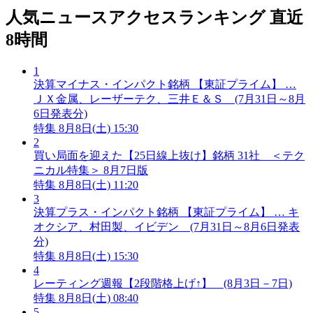
人気ニュースアクセスランキング
直近
8時間
1
決算マイナス・インパクト銘柄 【東証プライム】 …
ＪＸ金属、レーザーテク、三井Ｅ＆Ｓ (7月31日～8月
6日発表分)
特集
8月8日(土) 15:30
2
買い局面を迎えた【25日線上抜け】銘柄 31社 ＜テク
ニカル特集＞ 8月7日版
特集
8月8日(土) 11:20
3
決算プラス・インパクト銘柄 【東証プライム】 … キ
オクシア、村田製、イビデン (7月31日～8月6日発表
分)
特集
8月8日(土) 15:30
4
レーティング週報【2段階格上げ↑】 (8月3日－7日)
特集
8月8日(土) 08:40
5