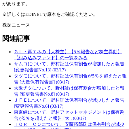
があります。
※詳しくはEDINETで原本をご確認ください。
株探ニュース
関連記事
ＧＬ・再エネの【大株主】【5％報告など株主異動】
【組み込みファンド】の一覧をみる
サムコについて、野村証は保有割合が増加したと報告
[変更報告書No.13] (03/17)
タツモについて、野村証は保有割合が5％を超えたと報
告 [大量保有報告書] (03/17)
大阪チタについて、野村証は保有割合が増加したと報
告 [変更報告書No.8] (03/17)
ＪＦＥについて、野村証は保有割合が減少したと報告
[変更報告書No.6] (03/17)
東京綱について、野村アセットマネジメントは保有割
合が5％を超えたと報告 [大.. (03/17)
ＴＯＲＩＣＯについて、安藤拓郎氏は保有割合が減少