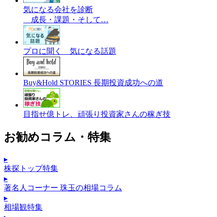
気になる会社を診断
成長・課題・そして…
プロに聞く 気になる話題
Buy&Hold STORIES 長期投資成功への道
目指せ億トレ、頑張り投資家さんの稼ぎ技
お勧めコラム・特集
▸
株探トップ特集
▸
著名人コーナー 珠玉の相場コラム
▸
相場観特集