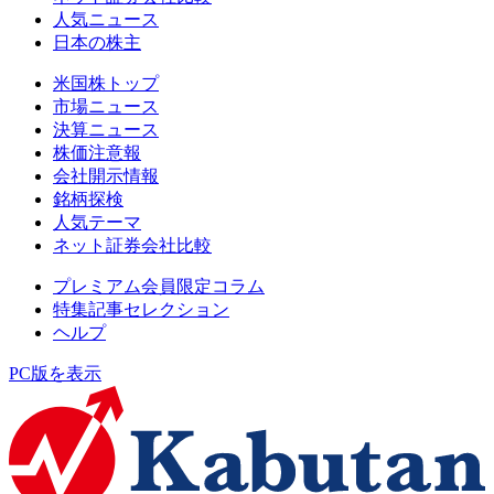
人気ニュース
日本の株主
米国株トップ
市場ニュース
決算ニュース
株価注意報
会社開示情報
銘柄探検
人気テーマ
ネット証券会社比較
プレミアム会員限定コラム
特集記事セレクション
ヘルプ
PC版を表示