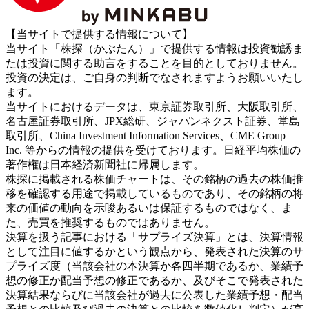
【当サイトで提供する情報について】
当サイト「株探（かぶたん）」で提供する情報は投資勧誘ま
たは投資に関する助言をすることを目的としておりません。
投資の決定は、ご自身の判断でなされますようお願いいたし
ます。
当サイトにおけるデータは、東京証券取引所、大阪取引所、
名古屋証券取引所、JPX総研、ジャパンネクスト証券、堂島
取引所、China Investment Information Services、CME Group
Inc. 等からの情報の提供を受けております。日経平均株価の
著作権は日本経済新聞社に帰属します。
株探に掲載される株価チャートは、その銘柄の過去の株価推
移を確認する用途で掲載しているものであり、その銘柄の将
来の価値の動向を示唆あるいは保証するものではなく、ま
た、売買を推奨するものではありません。
決算を扱う記事における「サプライズ決算」とは、決算情報
として注目に値するかという観点から、発表された決算のサ
プライズ度（当該会社の本決算か各四半期であるか、業績予
想の修正か配当予想の修正であるか、及びそこで発表された
決算結果ならびに当該会社が過去に公表した業績予想・配当