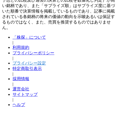
予想との比較及び過去の決算との比較を数値化し判定）が高
い銘柄であり、また「サプライズ順」はサプライズ度に基づ
いた順番で決算情報を掲載しているものであり、記事に掲載
されている各銘柄の将来の価値の動向を示唆あるいは保証す
るものではなく、また、売買を推奨するものではありませ
ん。
「株探」について
|
利用規約
プライバシーポリシー
|
プライバシー設定
特定商取引表示
|
採用情報
|
運営会社
サイトマップ
|
ヘルプ