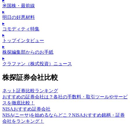
▸
米国株・最前線
▸
明日の好悪材料
▸
コモディティ特集
▸
トップインタビュー
▸
株探編集部からのお手紙
▸
クラファン（株式投資）ニュース
株探証券会社比較
ネット証券比較ランキング
おすすめの証券会社は？各社の手数料・取引ツールやサービ
スを徹底比較！
NISAおすすめ証券会社
NISA(ニーサ)を始めるならどこ？NISAおすすめ銘柄・証券
会社をランキング！