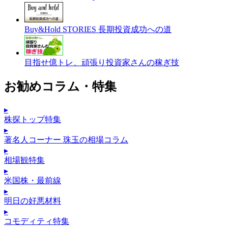
Buy&Hold STORIES 長期投資成功への道
目指せ億トレ、頑張り投資家さんの稼ぎ技
お勧めコラム・特集
▸
株探トップ特集
▸
著名人コーナー 珠玉の相場コラム
▸
相場観特集
▸
米国株・最前線
▸
明日の好悪材料
▸
コモディティ特集