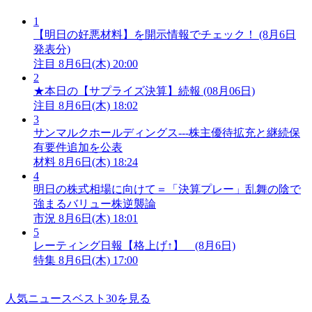
1
【明日の好悪材料】を開示情報でチェック！ (8月6日
発表分)
注目
8月6日(木) 20:00
2
★本日の【サプライズ決算】続報 (08月06日)
注目
8月6日(木) 18:02
3
サンマルクホールディングス---株主優待拡充と継続保
有要件追加を公表
材料
8月6日(木) 18:24
4
明日の株式相場に向けて＝「決算プレー」乱舞の陰で
強まるバリュー株逆襲論
市況
8月6日(木) 18:01
5
レーティング日報【格上げ↑】 (8月6日)
特集
8月6日(木) 17:00
人気ニュースベスト30を見る