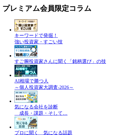
プレミアム会員限定コラム
キーワードで発掘！
強い投資家・すごい技
すご腕投資家さんに聞く「銘柄選び」の技
AI相場で勝つ人
～個人投資家大調査-2026～
気になる会社を診断
成長・課題・そして…
プロに聞く 気になる話題