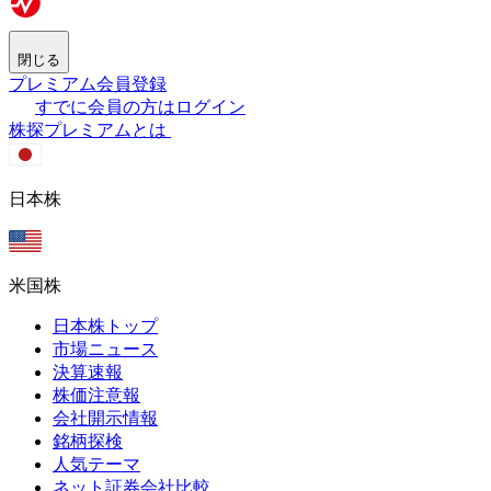
閉じる
プレミアム会員登録
すでに会員の方はログイン
株探プレミアムとは
日本株
米国株
日本株トップ
市場ニュース
決算速報
株価注意報
会社開示情報
銘柄探検
人気テーマ
ネット証券会社比較