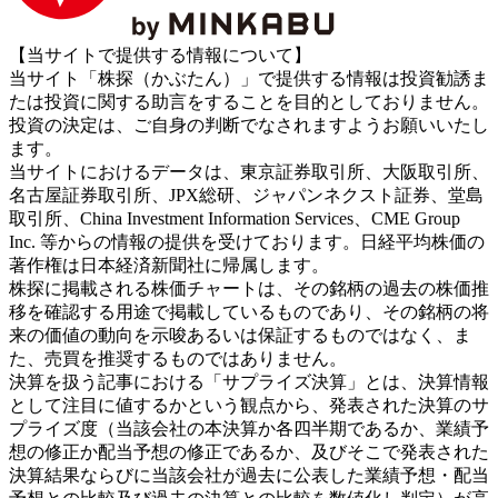
【当サイトで提供する情報について】
当サイト「株探（かぶたん）」で提供する情報は投資勧誘ま
たは投資に関する助言をすることを目的としておりません。
投資の決定は、ご自身の判断でなされますようお願いいたし
ます。
当サイトにおけるデータは、東京証券取引所、大阪取引所、
名古屋証券取引所、JPX総研、ジャパンネクスト証券、堂島
取引所、China Investment Information Services、CME Group
Inc. 等からの情報の提供を受けております。日経平均株価の
著作権は日本経済新聞社に帰属します。
株探に掲載される株価チャートは、その銘柄の過去の株価推
移を確認する用途で掲載しているものであり、その銘柄の将
来の価値の動向を示唆あるいは保証するものではなく、ま
た、売買を推奨するものではありません。
決算を扱う記事における「サプライズ決算」とは、決算情報
として注目に値するかという観点から、発表された決算のサ
プライズ度（当該会社の本決算か各四半期であるか、業績予
想の修正か配当予想の修正であるか、及びそこで発表された
決算結果ならびに当該会社が過去に公表した業績予想・配当