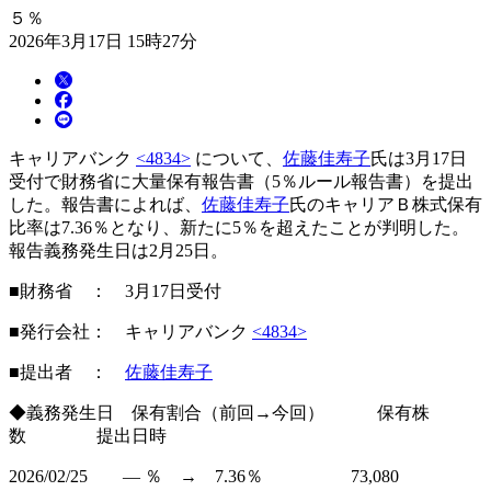
５％
2026年3月17日 15時27分
キャリアバンク
<4834>
について、
佐藤佳寿子
氏は3月17日
受付で財務省に大量保有報告書（5％ルール報告書）を提出
した。報告書によれば、
佐藤佳寿子
氏のキャリアＢ株式保有
比率は7.36％となり、新たに5％を超えたことが判明した。
報告義務発生日は2月25日。
■財務省 ： 3月17日受付
■発行会社： キャリアバンク
<4834>
■提出者 ：
佐藤佳寿子
◆義務発生日 保有割合（前回→今回） 保有株
数 提出日時
2026/02/25 ― ％ → 7.36％ 73,080