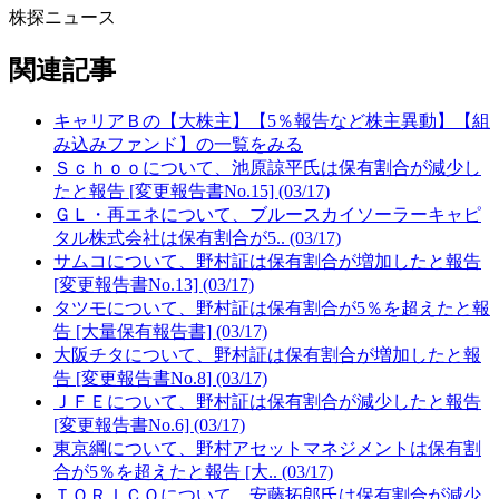
株探ニュース
関連記事
キャリアＢの【大株主】【5％報告など株主異動】【組
み込みファンド】の一覧をみる
Ｓｃｈｏｏについて、池原諒平氏は保有割合が減少し
たと報告 [変更報告書No.15] (03/17)
ＧＬ・再エネについて、ブルースカイソーラーキャピ
タル株式会社は保有割合が5.. (03/17)
サムコについて、野村証は保有割合が増加したと報告
[変更報告書No.13] (03/17)
タツモについて、野村証は保有割合が5％を超えたと報
告 [大量保有報告書] (03/17)
大阪チタについて、野村証は保有割合が増加したと報
告 [変更報告書No.8] (03/17)
ＪＦＥについて、野村証は保有割合が減少したと報告
[変更報告書No.6] (03/17)
東京綱について、野村アセットマネジメントは保有割
合が5％を超えたと報告 [大.. (03/17)
ＴＯＲＩＣＯについて、安藤拓郎氏は保有割合が減少