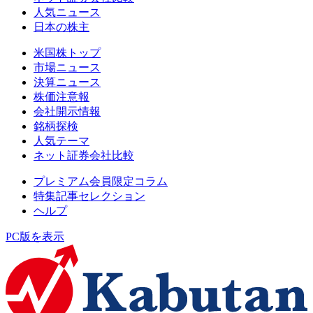
人気ニュース
日本の株主
米国株トップ
市場ニュース
決算ニュース
株価注意報
会社開示情報
銘柄探検
人気テーマ
ネット証券会社比較
プレミアム会員限定コラム
特集記事セレクション
ヘルプ
PC版を表示