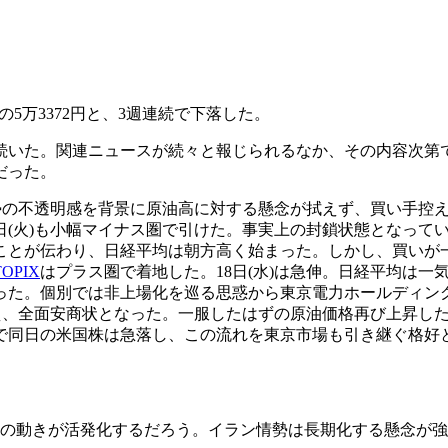
)安の5万3372円と、3週連続で下落した。
続いた。関連ニュースが続々と報じられるなか、その内容次第
だった。
情勢の不透明感を背景に原油高に対する懸念が拭えず、買い手控
日(火)も小幅マイナス圏で引けた。事実上の封鎖状態となって
ことが伝わり、日経平均は朝方高く始まった。しかし、買いが
TOPIX
はプラス圏で着地した。18日(水)は急伸。日経平均は一
った。個別では非上場化を巡る思惑から東京電力ホールディン
を超え、全面安商状となった。一服したはずの原油価格再び上昇した
で同日の米国株は急落し、この流れを東京市場も引き継ぐ格好
りの動きが活発化するだろう。イラン情勢は長期化する懸念が