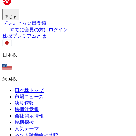
閉じる
プレミアム会員登録
すでに会員の方はログイン
株探プレミアムとは
日本株
米国株
日本株トップ
市場ニュース
決算速報
株価注意報
会社開示情報
銘柄探検
人気テーマ
ネット証券会社比較