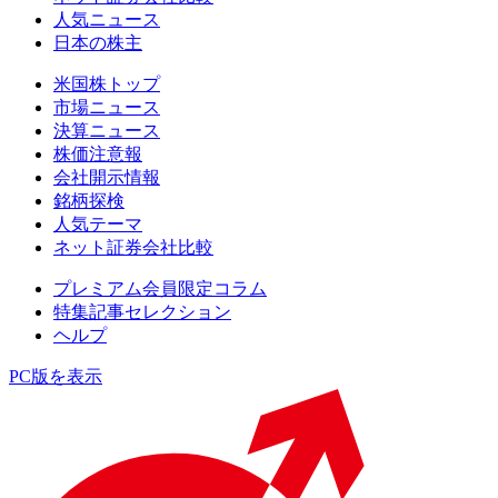
人気ニュース
日本の株主
米国株トップ
市場ニュース
決算ニュース
株価注意報
会社開示情報
銘柄探検
人気テーマ
ネット証券会社比較
プレミアム会員限定コラム
特集記事セレクション
ヘルプ
PC版を表示