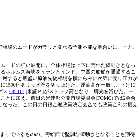
で相場のムードがガラリと変わる予測不能な地合いに。一方、
えムードの強い展開に。全体相場は上下に荒れた値動きとなっ
いるホルムズ海峡をイランとインド、中国の船舶が通過するこ
一巡すると底堅い原油先物相場を横にらみに次第に売り圧力が
気に1500円あまり水準を切り上げた。原油高が一服し、下げに
グス
<9501>
[東証Ｐ]がストップ高となり、脚光を浴びた。一
ことに加え、前日の米連邦公開市場委員会(FOMC)では2会合
となった。この日の日銀金融政策決定会合でも政策金利の据え
強まっているものの、需給面で堅調な値動きとなることも期待