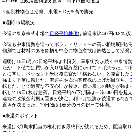
4.FOMCは政策金利据え置き、利下げ観測後退
5.個別株物色は活発、東電ＨＤがS高で脚光
■週間 市場概況
今週の東京株式市場で
日経平均株価
は前週末比447円(0.8％
今週も中東情勢を巡ってボラティリティーの高い相場展開が
個別では材料のある銘柄を中心に物色意欲は依然として活発
週明け16日(月)の日経平均は小幅安。軍事衝突が続く中東
たが、下値では買いが入り後場終盤にかけて下げ渋った。17
とに関し、ベッセント米財務長官が「構わない」と発言した
強まり下落に転じた。海運株や石油関連株の上げが目立ち、
転じたことで過度な不安心理が後退。買い戻しの動きが強ま
転して19日(木)は急落。日経平均の下げ幅は一時2000円
連続の政策金利据え置きが決定。利下げ観測が後退するなか
置きが決まった。20日(金)は春分の日の祝日で休場。
■来週のポイント
来週は3月期末配当の権利付き最終日が訪れるため、配当取