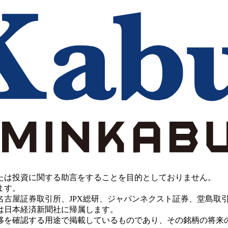
たは投資に関する助言をすることを目的としておりません。
ます。
PX総研、ジャパンネクスト証券、堂島取引所、China Investment 
は日本経済新聞社に帰属します。
移を確認する用途で掲載しているものであり、その銘柄の将来