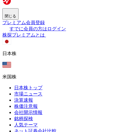
閉じる
プレミアム会員登録
すでに会員の方はログイン
株探プレミアムとは
日本株
米国株
日本株トップ
市場ニュース
決算速報
株価注意報
会社開示情報
銘柄探検
人気テーマ
ネット証券会社比較