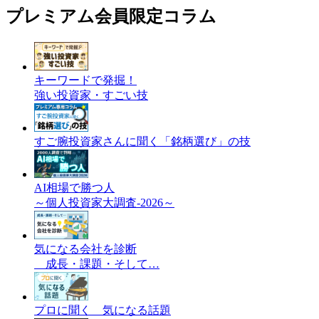
プレミアム会員限定コラム
キーワードで発掘！
強い投資家・すごい技
すご腕投資家さんに聞く「銘柄選び」の技
AI相場で勝つ人
～個人投資家大調査-2026～
気になる会社を診断
成長・課題・そして…
プロに聞く 気になる話題