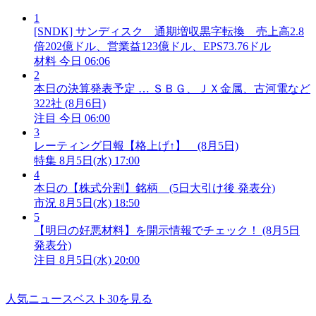
1
[SNDK] サンディスク 通期増収黒字転換 売上高2.8
倍202億ドル、営業益123億ドル、EPS73.76ドル
材料
今日 06:06
2
本日の決算発表予定 … ＳＢＧ、ＪＸ金属、古河電など
322社 (8月6日)
注目
今日 06:00
3
レーティング日報【格上げ↑】 (8月5日)
特集
8月5日(水) 17:00
4
本日の【株式分割】銘柄 (5日大引け後 発表分)
市況
8月5日(水) 18:50
5
【明日の好悪材料】を開示情報でチェック！ (8月5日
発表分)
注目
8月5日(水) 20:00
人気ニュースベスト30を見る