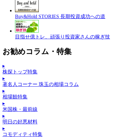
Buy&Hold STORIES 長期投資成功への道
目指せ億トレ、頑張り投資家さんの稼ぎ技
お勧めコラム・特集
▸
株探トップ特集
▸
著名人コーナー 珠玉の相場コラム
▸
相場観特集
▸
米国株・最前線
▸
明日の好悪材料
▸
コモディティ特集