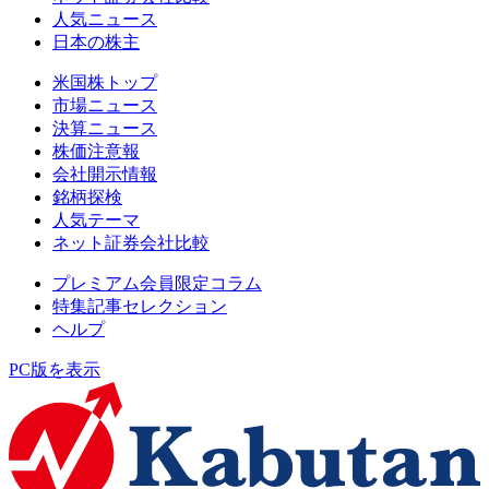
人気ニュース
日本の株主
米国株トップ
市場ニュース
決算ニュース
株価注意報
会社開示情報
銘柄探検
人気テーマ
ネット証券会社比較
プレミアム会員限定コラム
特集記事セレクション
ヘルプ
PC版を表示