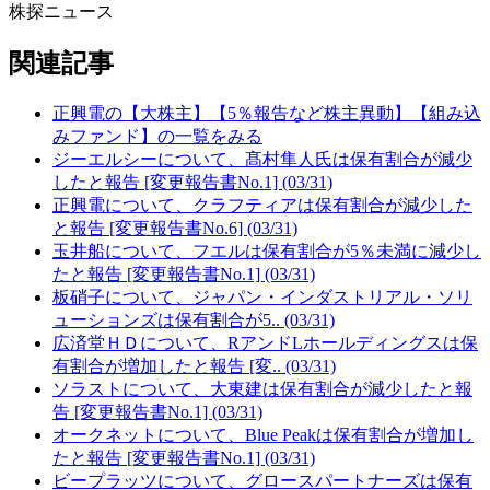
株探ニュース
関連記事
正興電の【大株主】【5％報告など株主異動】【組み込
みファンド】の一覧をみる
ジーエルシーについて、髙村隼人氏は保有割合が減少
したと報告 [変更報告書No.1] (03/31)
正興電について、クラフティアは保有割合が減少した
と報告 [変更報告書No.6] (03/31)
玉井船について、フエルは保有割合が5％未満に減少し
たと報告 [変更報告書No.1] (03/31)
板硝子について、ジャパン・インダストリアル・ソリ
ューションズは保有割合が5.. (03/31)
広済堂ＨＤについて、RアンドLホールディングスは保
有割合が増加したと報告 [変.. (03/31)
ソラストについて、大東建は保有割合が減少したと報
告 [変更報告書No.1] (03/31)
オークネットについて、Blue Peakは保有割合が増加し
たと報告 [変更報告書No.1] (03/31)
ビープラッツについて、グロースパートナーズは保有