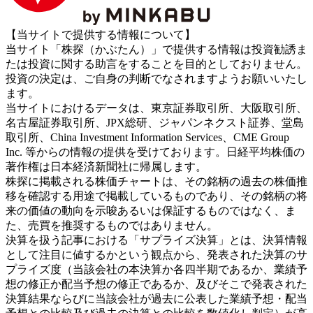
【当サイトで提供する情報について】
当サイト「株探（かぶたん）」で提供する情報は投資勧誘ま
たは投資に関する助言をすることを目的としておりません。
投資の決定は、ご自身の判断でなされますようお願いいたし
ます。
当サイトにおけるデータは、東京証券取引所、大阪取引所、
名古屋証券取引所、JPX総研、ジャパンネクスト証券、堂島
取引所、China Investment Information Services、CME Group
Inc. 等からの情報の提供を受けております。日経平均株価の
著作権は日本経済新聞社に帰属します。
株探に掲載される株価チャートは、その銘柄の過去の株価推
移を確認する用途で掲載しているものであり、その銘柄の将
来の価値の動向を示唆あるいは保証するものではなく、ま
た、売買を推奨するものではありません。
決算を扱う記事における「サプライズ決算」とは、決算情報
として注目に値するかという観点から、発表された決算のサ
プライズ度（当該会社の本決算か各四半期であるか、業績予
想の修正か配当予想の修正であるか、及びそこで発表された
決算結果ならびに当該会社が過去に公表した業績予想・配当