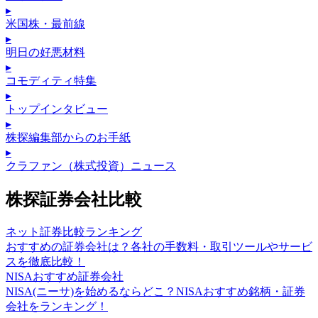
▸
米国株・最前線
▸
明日の好悪材料
▸
コモディティ特集
▸
トップインタビュー
▸
株探編集部からのお手紙
▸
クラファン（株式投資）ニュース
株探証券会社比較
ネット証券比較ランキング
おすすめの証券会社は？各社の手数料・取引ツールやサービ
スを徹底比較！
NISAおすすめ証券会社
NISA(ニーサ)を始めるならどこ？NISAおすすめ銘柄・証券
会社をランキング！