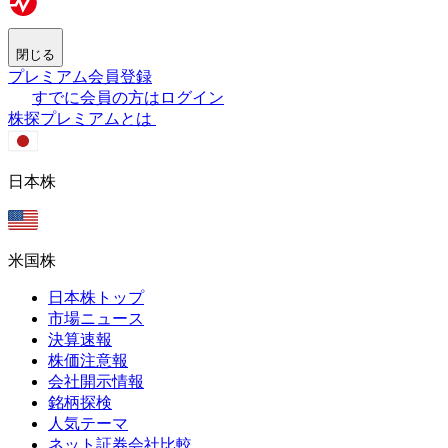
閉じる
プレミアム会員登録
すでに会員の方はログイン
株探プレミアムとは
日本株
米国株
日本株トップ
市場ニュース
決算速報
株価注意報
会社開示情報
銘柄探検
人気テーマ
ネット証券会社比較