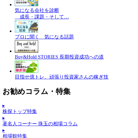
気になる会社を診断
成長・課題・そして…
プロに聞く 気になる話題
Buy&Hold STORIES 長期投資成功への道
目指せ億トレ、頑張り投資家さんの稼ぎ技
お勧めコラム・特集
▸
株探トップ特集
▸
著名人コーナー 珠玉の相場コラム
▸
相場観特集