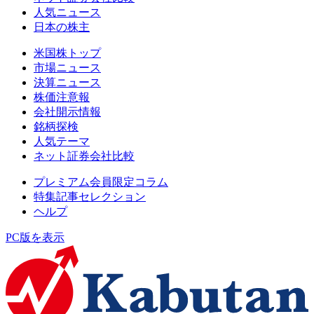
人気ニュース
日本の株主
米国株トップ
市場ニュース
決算ニュース
株価注意報
会社開示情報
銘柄探検
人気テーマ
ネット証券会社比較
プレミアム会員限定コラム
特集記事セレクション
ヘルプ
PC版を表示