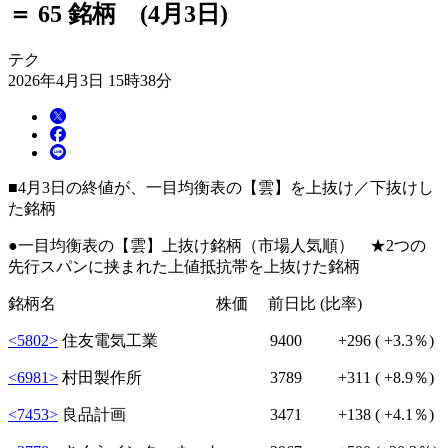
＝ 65 銘柄 (4月3日)
テク
2026年4月3日 15時38分
■4月3日の終値が、一目均衡表の【雲】を上抜け／下抜けし
た銘柄
●一目均衡表の【雲】上抜け銘柄（市場人気順） ★2つの
先行スパンに挟まれた上値抵抗帯を上抜けた銘柄
銘柄名 株価 前日比 (比率)
<5802>
住友電気工業 9400
+296
( +3.3％)
<6981>
村田製作所 3789
+311
( +8.9％)
<7453>
良品計画 3471
+138
( +4.1％)