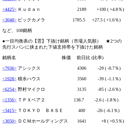
<4425>
Ｋｕｄａｎ 2189
+100
( +4.8％)
<3048>
ビックカメラ 1785.5
+27.5
( +1.6％)
など、108銘柄
●一目均衡表の【雲】下抜け銘柄（市場人気順） ★2つの
先行スパンに挟まれた下値支持帯を下抜けた銘柄
銘柄名 株価 前日比 (比率)
<7936>
アシックス 4306
-29
( -0.7％)
<1928>
積水ハウス 3560
-39
( -1.1％)
<6254>
野村マイクロ 3135
-85
( -2.6％)
<1356>
ＴＰＸベア２ 138.7
-2.6
( -1.8％)
<3415>
ＴＯＫＹＯ ＢＡＳＥ 400
-26
( -6.1％)
<3050>
ＤＣＭホールディングス 1641
+8
( +0.5％)