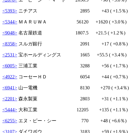
<5393>
ニチアス 2895
+43
( +1.5％)
<5344>
ＭＡＲＵＷＡ 56120
+1620
( +3.0％)
<9048>
名古屋鉄道 1807.5
+21.5
( +1.2％)
<8358>
スルガ銀行 2091
+17
( +0.8％)
<2531>
宝ホールディングス 1665
+55.5
( +3.4％)
<6005>
三浦工業 3288
+56
( +1.7％)
<4922>
コーセーＨＤ 6054
+44
( +0.7％)
<6941>
山一電機 8130
+270
( +3.4％)
<2201>
森永製菓 2803
+31
( +1.1％)
<5444>
大和工業 12205
+135
( +1.1％)
<6255>
エヌ・ピー・シー 770
+48
( +6.6％)
<3107>
ダイワボウ 3183
+59
( +1.9％)