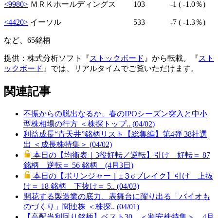
<9980>
ＭＲＫホールディングス 103
-1
( -1.0％)
<4420>
イーソル 533
-7
( -1.3％)
など、65銘柄
提供：株式分析ソフト『
ストックボード
』から転載。『
スト
ックボード
』では、リアルタイムでご覧いただけます。
関連記事
不振からの脱出なるか、春のIPOシーズン突入と中小
型株相場の行方 ＜株探トップ.. (04/02)
利益成長“青天井”銘柄リスト【総集編】第4弾 38社選
出 ＜成長株特集＞ (04/02)
本日の【均衡表｜3役好転／逆転】引け 好転＝ 87
銘柄 逆転＝ 56 銘柄 (4月3日)
本日の【ボリンジャー｜±３σブレイク】引け 上抜
け＝ 18 銘柄 下抜け＝ 5.. (04/03)
開花する製造業の底力、表舞台に躍り出る「バイオも
のづくり」関連株 ＜株探.. (04/01)
【高配当利回り銘柄】ベスト30 ＜割安株特集＞ 4月