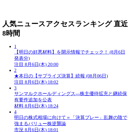
人気ニュースアクセスランキング
直近
8時間
1
【明日の好悪材料】を開示情報でチェック！ (8月6日
発表分)
注目
8月6日(木) 20:00
2
★本日の【サプライズ決算】続報 (08月06日)
注目
8月6日(木) 18:02
3
サンマルクホールディングス---株主優待拡充と継続保
有要件追加を公表
材料
8月6日(木) 18:24
4
明日の株式相場に向けて＝「決算プレー」乱舞の陰で
強まるバリュー株逆襲論
市況
8月6日(木) 18:01