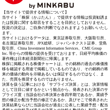
【当サイトで提供する情報について】
当サイト「株探（かぶたん）」で提供する情報は投資勧誘ま
たは投資に関する助言をすることを目的としておりません。
投資の決定は、ご自身の判断でなされますようお願いいたし
ます。
当サイトにおけるデータは、東京証券取引所、大阪取引所、
名古屋証券取引所、JPX総研、ジャパンネクスト証券、堂島
取引所、China Investment Information Services、CME Group
Inc. 等からの情報の提供を受けております。日経平均株価の
著作権は日本経済新聞社に帰属します。
株探に掲載される株価チャートは、その銘柄の過去の株価推
移を確認する用途で掲載しているものであり、その銘柄の将
来の価値の動向を示唆あるいは保証するものではなく、ま
た、売買を推奨するものではありません。
決算を扱う記事における「サプライズ決算」とは、決算情報
として注目に値するかという観点から、発表された決算のサ
プライズ度（当該会社の本決算か各四半期であるか、業績予
想の修正か配当予想の修正であるか、及びそこで発表された
決算結果ならびに当該会社が過去に公表した業績予想・配当