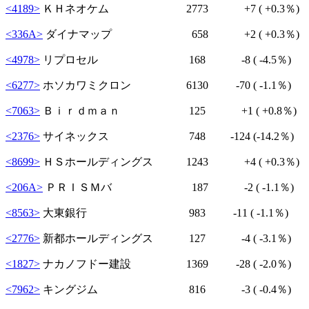
<4189>
ＫＨネオケム 2773
+7
( +0.3％)
<336A>
ダイナマップ 658
+2
( +0.3％)
<4978>
リプロセル 168
-8
( -4.5％)
<6277>
ホソカワミクロン 6130
-70
( -1.1％)
<7063>
Ｂｉｒｄｍａｎ 125
+1
( +0.8％)
<2376>
サイネックス 748
-124
(-14.2％)
<8699>
ＨＳホールディングス 1243
+4
( +0.3％)
<206A>
ＰＲＩＳＭバ 187
-2
( -1.1％)
<8563>
大東銀行 983
-11
( -1.1％)
<2776>
新都ホールディングス 127
-4
( -3.1％)
<1827>
ナカノフドー建設 1369
-28
( -2.0％)
<7962>
キングジム 816
-3
( -0.4％)