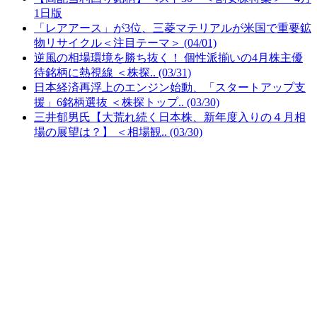
1日版
「レアアース」が3位、三菱マテリアルが米国で重要鉱
物リサイクル＜注目テーマ＞ (04/01)
逆風の相場環境を勝ち抜く！ 個性派揃いの4月株主優
待銘柄に熱視線 ＜株探.. (03/31)
日本経済再浮上のエンジン始動、「スタートアップ支
援」6銘柄選抜 ＜株探トップ.. (03/30)
三井郁男氏【大荒れ続く日本株、新年度入りの４月相
場の展望は？】 ＜相場観.. (03/30)