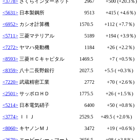
<3778>
さくらインターネット 2967
+500
(+20.3％)
<5631>
日本製鋼所 9513
+415
( +4.6％)
<6952>
カシオ計算機 1570.5
+112
( +7.7％)
<5711>
三菱マテリアル 5189
+194
( +3.9％)
<7272>
ヤマハ発動機 1184
+26
( +2.2％)
<8593>
三菱ＨＣキャピタル 1469.5
+7
( +0.5％)
<8359>
八十二長野銀行 2027.5
+5.5
( +0.3％)
<7220>
武蔵精密工業 2772
+70
( +2.6％)
<2501>
サッポロＨＤ 1775.5
+26
( +1.5％)
<5214>
日本電気硝子 6400
+50
( +0.8％)
<3774>
ＩＩＪ 2529.5
+49.5
( +2.0％)
<8060>
キヤノンＭＪ 3472
+19
( +0.6％)
<2670>
エービーシー・マート 2656.5
+98
( +3.8％)