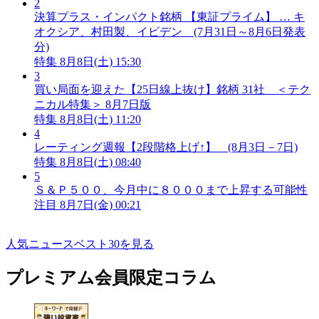
2
決算プラス・インパクト銘柄 【東証プライム】 … キ
オクシア、村田製、イビデン (7月31日～8月6日発表
分)
特集
8月8日(土) 15:30
3
買い局面を迎えた【25日線上抜け】銘柄 31社 ＜テク
ニカル特集＞ 8月7日版
特集
8月8日(土) 11:20
4
レーティング週報【2段階格上げ↑】 (8月3日－7日)
特集
8月8日(土) 08:40
5
Ｓ＆Ｐ５００、今月中に８０００まで上昇する可能性
注目
8月7日(金) 00:21
人気ニュースベスト30を見る
プレミアム会員限定コラム