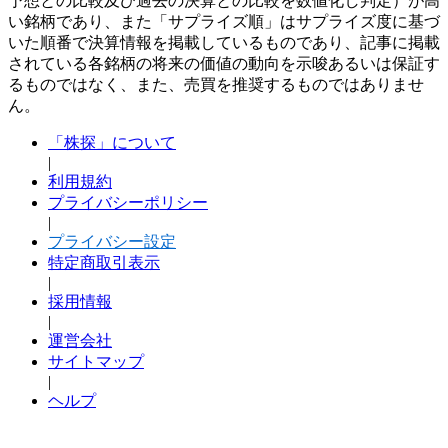
予想との比較及び過去の決算との比較を数値化し判定）が高
い銘柄であり、また「サプライズ順」はサプライズ度に基づ
いた順番で決算情報を掲載しているものであり、記事に掲載
されている各銘柄の将来の価値の動向を示唆あるいは保証す
るものではなく、また、売買を推奨するものではありませ
ん。
「株探」について
|
利用規約
プライバシーポリシー
|
プライバシー設定
特定商取引表示
|
採用情報
|
運営会社
サイトマップ
|
ヘルプ