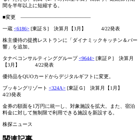
間を半年以上に短縮する。
■変更 ――――――――――――――
一蔵
<6186>
[東証Ｓ] 決算月【3月】 4/22発表
株主優待の提携レストランに「ダイナミックキッチン＆バー
響」を追加。
タナベコンサルティンググループ
<9644>
[東証Ｐ] 決算月
【3月】 4/22発表
優待品をQUOカードからデジタルギフトに変更。
ブッキングリゾート
<324A>
[東証Ｇ] 決算月【1月】
4/23発表
金券の額面を1万円に統一し、対象施設を拡大。また、宿泊
料金に対して無制限で利用できる施設を新設する。
株探ニュース
関連記事