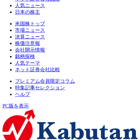
人気ニュース
日本の株主
米国株トップ
市場ニュース
決算ニュース
株価注意報
会社開示情報
銘柄探検
人気テーマ
ネット証券会社比較
プレミアム会員限定コラム
特集記事セレクション
ヘルプ
PC版を表示