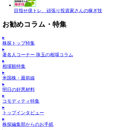
目指せ億トレ、頑張り投資家さんの稼ぎ技
お勧めコラム・特集
▸
株探トップ特集
▸
著名人コーナー 珠玉の相場コラム
▸
相場観特集
▸
米国株・最前線
▸
明日の好悪材料
▸
コモディティ特集
▸
トップインタビュー
▸
株探編集部からのお手紙