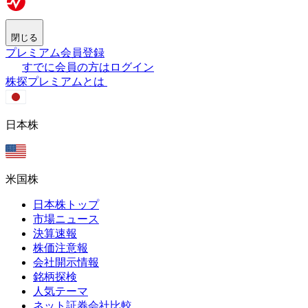
閉じる
プレミアム会員登録
すでに会員の方はログイン
株探プレミアムとは
日本株
米国株
日本株トップ
市場ニュース
決算速報
株価注意報
会社開示情報
銘柄探検
人気テーマ
ネット証券会社比較