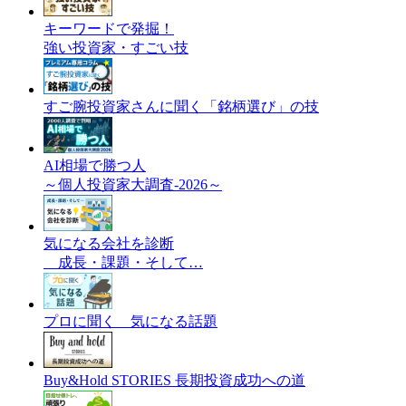
キーワードで発掘！
強い投資家・すごい技
すご腕投資家さんに聞く「銘柄選び」の技
AI相場で勝つ人
～個人投資家大調査-2026～
気になる会社を診断
成長・課題・そして…
プロに聞く 気になる話題
Buy&Hold STORIES 長期投資成功への道