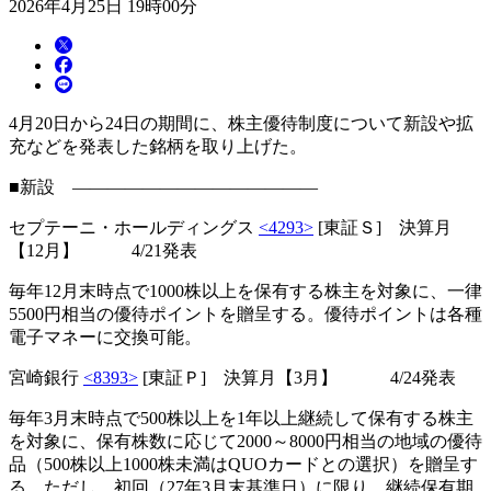
2026年4月25日 19時00分
4月20日から24日の期間に、株主優待制度について新設や拡
充などを発表した銘柄を取り上げた。
■新設 ――――――――――――――
セプテーニ・ホールディングス
<4293>
[東証Ｓ] 決算月
【12月】 4/21発表
毎年12月末時点で1000株以上を保有する株主を対象に、一律
5500円相当の優待ポイントを贈呈する。優待ポイントは各種
電子マネーに交換可能。
宮崎銀行
<8393>
[東証Ｐ] 決算月【3月】 4/24発表
毎年3月末時点で500株以上を1年以上継続して保有する株主
を対象に、保有株数に応じて2000～8000円相当の地域の優待
品（500株以上1000株未満はQUOカードとの選択）を贈呈す
る。ただし、初回（27年3月末基準日）に限り、継続保有期