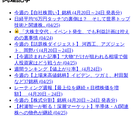
今週の【自社株買い】銘柄 (4月20日～24日 発表分)
日経平均“6万円タッチ”の裏側は？ そして世界トップ
技術と関連株.. (04/25)
「大株主交代」イベント発生、でも利益計画は控え
めの裏事情 (04/24)
今週の【話題株ダイジェスト】 河西工、アズジェン
ト、岡野バ (4月20日～24日)
【今週読まれた記事】“大物”だけが狙われる相場で個
人投資家はどう戦うか (04/25)
週間ランキング【値上がり率】 (4月24日)
今週の【上場来高値銘柄】イビデン、ツガミ、村田製
など37銘柄 (04/25)
レーティング週報【最上位を継続＋目標株価を増
額】 (4月20日－24日)
今週の【株式分割】銘柄 (4月20日～24日 発表分)
【村瀬智一が斬る！深層マーケット】半導体・AI関連
株への物色が継続 (04/25)