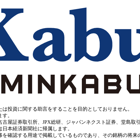
たは投資に関する助言をすることを目的としておりません。
ます。
PX総研、ジャパンネクスト証券、堂島取引所、China Investment 
は日本経済新聞社に帰属します。
移を確認する用途で掲載しているものであり、その銘柄の将来