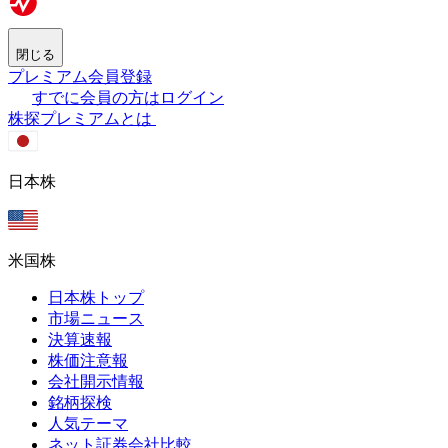
閉じる
プレミアム会員登録
すでに会員の方はログイン
株探プレミアムとは
日本株
米国株
日本株トップ
市場ニュース
決算速報
株価注意報
会社開示情報
銘柄探検
人気テーマ
ネット証券会社比較