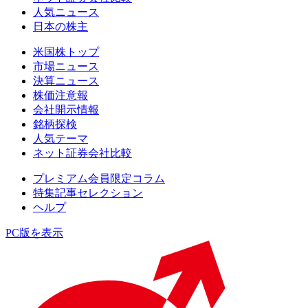
人気ニュース
日本の株主
米国株トップ
市場ニュース
決算ニュース
株価注意報
会社開示情報
銘柄探検
人気テーマ
ネット証券会社比較
プレミアム会員限定コラム
特集記事セレクション
ヘルプ
PC版を表示