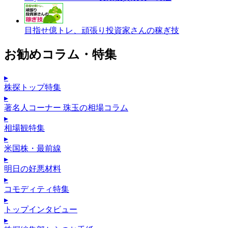
目指せ億トレ、頑張り投資家さんの稼ぎ技
お勧めコラム・特集
▸
株探トップ特集
▸
著名人コーナー 珠玉の相場コラム
▸
相場観特集
▸
米国株・最前線
▸
明日の好悪材料
▸
コモディティ特集
▸
トップインタビュー
▸