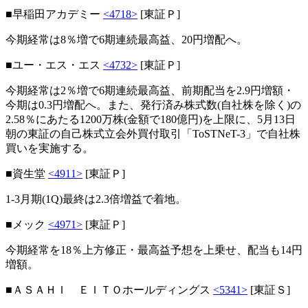
■早稲田アカデミー
<4718>
[東証Ｐ]
今期経常は8％増で6期連続最高益、20円増配へ。
■ユー・エス・エス
<4732>
[東証Ｐ]
今期経常は2％増で6期連続最高益、前期配当を2.9円増額・
今期は0.3円増配へ。また、発行済み株式数(自社株を除く)の
2.58％にあたる1200万株(金額で180億円)を上限に、5月13日
朝の東証の自己株式立会外買付取引「ToSTNeT-3」で自社株
買いを実施する。
■資生堂
<4911>
[東証Ｐ]
1-3月期(1Q)最終は2.3倍増益で着地。
■メック
<4971>
[東証Ｐ]
今期経常を18％上方修正・最高益予想を上乗せ、配当も14円
増額。
■ＡＳＡＨＩ ＥＩＴＯホールディングス
<5341>
[東証Ｓ]