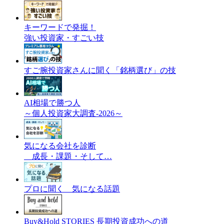
キーワードで発掘！
強い投資家・すごい技
すご腕投資家さんに聞く「銘柄選び」の技
AI相場で勝つ人
～個人投資家大調査-2026～
気になる会社を診断
成長・課題・そして…
プロに聞く 気になる話題
Buy&Hold STORIES 長期投資成功への道