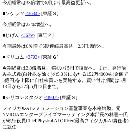
今期経常は38倍増で6期ぶり最高益更新へ。
■ソケッツ
<3634>
[東証Ｓ]
今期経常は22％増益へ。
■じげん
<3679>
[東証Ｐ]
今期最終は6％増で5期連続最高益、2.5円増配へ。
■ドリコム
<3793>
[東証Ｇ]
今期経常は2.8倍増益、4期ぶり5円で復配へ。また、発行済
み株式数(自社株を除く)の5.3％にあたる152万4000株(金額で
5億円)を上限に自社株買いを実施する。買い付け期間は5月
13日から27年5月12日まで。
■シリコンスタジオ
<3907>
[東証Ｓ]
フィジカルAIシミュレーション基盤事業を本格始動。元
NVIDIAエンタープライズマーケティング本部長の林憲一氏
が執行役員Chief Physical AI Officer(最高フィジカルAI責任者)
に就任。