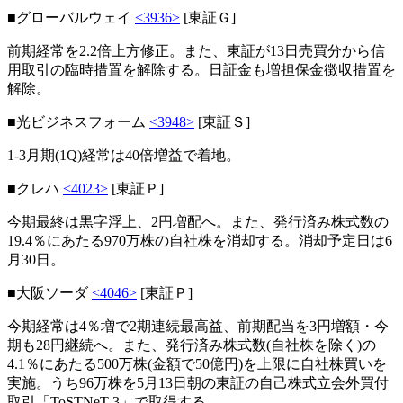
■グローバルウェイ
<3936>
[東証Ｇ]
前期経常を2.2倍上方修正。また、東証が13日売買分から信
用取引の臨時措置を解除する。日証金も増担保金徴収措置を
解除。
■光ビジネスフォーム
<3948>
[東証Ｓ]
1-3月期(1Q)経常は40倍増益で着地。
■クレハ
<4023>
[東証Ｐ]
今期最終は黒字浮上、2円増配へ。また、発行済み株式数の
19.4％にあたる970万株の自社株を消却する。消却予定日は6
月30日。
■大阪ソーダ
<4046>
[東証Ｐ]
今期経常は4％増で2期連続最高益、前期配当を3円増額・今
期も28円継続へ。また、発行済み株式数(自社株を除く)の
4.1％にあたる500万株(金額で50億円)を上限に自社株買いを
実施。うち96万株を5月13日朝の東証の自己株式立会外買付
取引「ToSTNeT-3」で取得する。