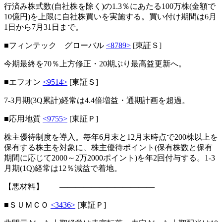
行済み株式数(自社株を除く)の1.3％にあたる100万株(金額で
10億円)を上限に自社株買いを実施する。買い付け期間は6月
1日から7月31日まで。
■フィンテック グローバル
<8789>
[東証Ｓ]
今期最終を70％上方修正・20期ぶり最高益更新へ。
■エフオン
<9514>
[東証Ｓ]
7-3月期(3Q累計)経常は4.4倍増益・通期計画を超過。
■応用地質
<9755>
[東証Ｐ]
株主優待制度を導入。毎年6月末と12月末時点で200株以上を
保有する株主を対象に、株主優待ポイント(保有株数と保有
期間に応じて2000～2万2000ポイント)を年2回付与する。1-3
月期(1Q)経常は12％減益で着地。
【悪材料】 ――――――――――――
■ＳＵＭＣＯ
<3436>
[東証Ｐ]