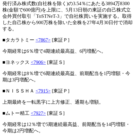
発行済み株式数(自社株を除く)の3.54％にあたる3894万8300
株(金額で600億円)を上限に、5月13日朝の東証の自己株式立
会外買付取引「ToSTNeT-3」で自社株買いを実施する。取得
した自己株から900万株を除いた全株を27年4月30日付で消却
する。
■タカラトミー
<7867>
[東証Ｐ]
今期経常は6％増で4期連続最高益、6円増配へ。
■ヨネックス
<7906>
[東証Ｓ]
今期経常は8％増で6期連続最高益、前期配当を1円増額・今
期は3円増配へ。
■ＮＩＳＳＨＡ
<7915>
[東証Ｐ]
上期最終を一転黒字に上方修正、通期も増額。
■ムトー精工
<7927>
[東証Ｓ]
今期経常は12％増で5期連続最高益、前期配当を14円増額・
今期は2円増配へ。