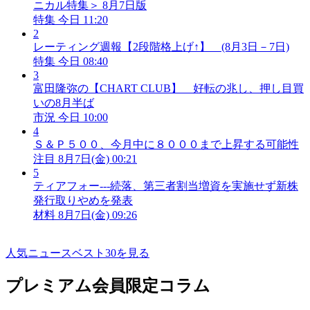
ニカル特集＞ 8月7日版
特集
今日 11:20
2
レーティング週報【2段階格上げ↑】 (8月3日－7日)
特集
今日 08:40
3
富田隆弥の【CHART CLUB】 好転の兆し、押し目買
いの8月半ば
市況
今日 10:00
4
Ｓ＆Ｐ５００、今月中に８０００まで上昇する可能性
注目
8月7日(金) 00:21
5
ティアフォー---続落、第三者割当増資を実施せず新株
発行取りやめを発表
材料
8月7日(金) 09:26
人気ニュースベスト30を見る
プレミアム会員限定コラム