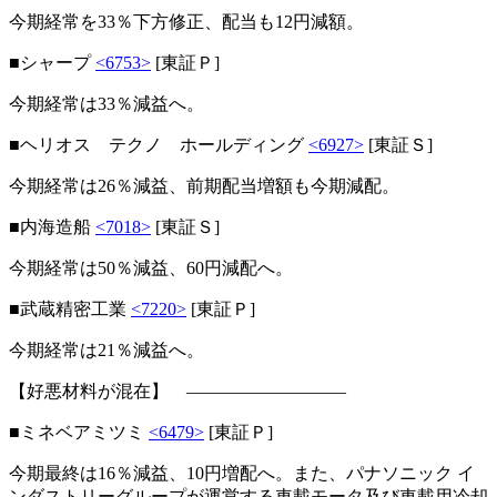
今期経常を33％下方修正、配当も12円減額。
■シャープ
<6753>
[東証Ｐ]
今期経常は33％減益へ。
■ヘリオス テクノ ホールディング
<6927>
[東証Ｓ]
今期経常は26％減益、前期配当増額も今期減配。
■内海造船
<7018>
[東証Ｓ]
今期経常は50％減益、60円減配へ。
■武蔵精密工業
<7220>
[東証Ｐ]
今期経常は21％減益へ。
【好悪材料が混在】 ―――――――――
■ミネベアミツミ
<6479>
[東証Ｐ]
今期最終は16％減益、10円増配へ。また、パナソニック イ
ンダストリーグループが運営する車載モータ及び車載用冷却