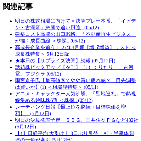
関連記事
明日の株式相場に向けて＝決算プレー本番、「イビデ
ン・古河電」急騰で追い風強.. (05/12)
建築コスト高騰の出口戦略、「不動産再生ビジネス」
が描く成長曲線 ＜株探.. (05/12)
高成長企業を追う！ 27年3月期【増収増益】リスト ＜
成長株特集＞ 5月12日版
★本日の【サプライズ決算】続報 (05月12日)
話題株ピックアップ【夕刊】（1）：りたりこ、古河
電、フジクラ (05/12)
雨宮京子氏【最高値圏でやや買い疲れ感？ 目先調整
は買いか】(1) ＜相場観特集＞ (05/11)
アニメ・キャラクター人気沸騰、「聖地巡礼」で熱視
線集める妙味株6選 ＜株探.. (05/12)
レーティング日報【最上位を継続＋目標株価を増
額】 (5月12日)
明日の決算発表予定 ＳＢＧ、三井住友ＦＧなど482社
(5月12日)
【↑】日経平均 大引け｜ 3日ぶり反発、AI・半導体関
連の一角が牽引 (5月12日)