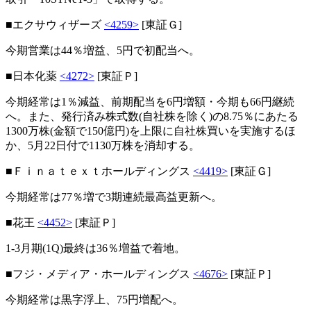
■エクサウィザーズ
<4259>
[東証Ｇ]
今期営業は44％増益、5円で初配当へ。
■日本化薬
<4272>
[東証Ｐ]
今期経常は1％減益、前期配当を6円増額・今期も66円継続
へ。また、発行済み株式数(自社株を除く)の8.75％にあたる
1300万株(金額で150億円)を上限に自社株買いを実施するほ
か、5月22日付で1130万株を消却する。
■Ｆｉｎａｔｅｘｔホールディングス
<4419>
[東証Ｇ]
今期経常は77％増で3期連続最高益更新へ。
■花王
<4452>
[東証Ｐ]
1-3月期(1Q)最終は36％増益で着地。
■フジ・メディア・ホールディングス
<4676>
[東証Ｐ]
今期経常は黒字浮上、75円増配へ。