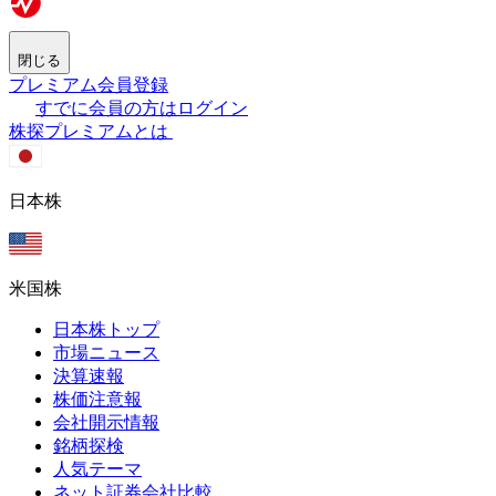
閉じる
プレミアム会員登録
すでに会員の方はログイン
株探プレミアムとは
日本株
米国株
日本株トップ
市場ニュース
決算速報
株価注意報
会社開示情報
銘柄探検
人気テーマ
ネット証券会社比較