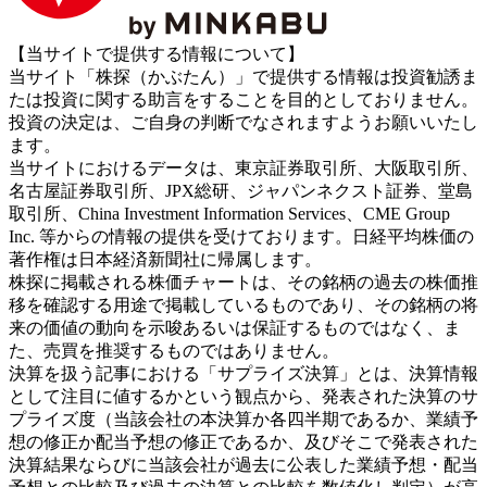
【当サイトで提供する情報について】
当サイト「株探（かぶたん）」で提供する情報は投資勧誘ま
たは投資に関する助言をすることを目的としておりません。
投資の決定は、ご自身の判断でなされますようお願いいたし
ます。
当サイトにおけるデータは、東京証券取引所、大阪取引所、
名古屋証券取引所、JPX総研、ジャパンネクスト証券、堂島
取引所、China Investment Information Services、CME Group
Inc. 等からの情報の提供を受けております。日経平均株価の
著作権は日本経済新聞社に帰属します。
株探に掲載される株価チャートは、その銘柄の過去の株価推
移を確認する用途で掲載しているものであり、その銘柄の将
来の価値の動向を示唆あるいは保証するものではなく、ま
た、売買を推奨するものではありません。
決算を扱う記事における「サプライズ決算」とは、決算情報
として注目に値するかという観点から、発表された決算のサ
プライズ度（当該会社の本決算か各四半期であるか、業績予
想の修正か配当予想の修正であるか、及びそこで発表された
決算結果ならびに当該会社が過去に公表した業績予想・配当