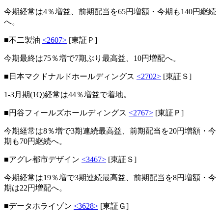
今期経常は4％増益、前期配当を65円増額・今期も140円継続
へ。
■不二製油
<2607>
[東証Ｐ]
今期最終は75％増で7期ぶり最高益、10円増配へ。
■日本マクドナルドホールディングス
<2702>
[東証Ｓ]
1-3月期(1Q)経常は44％増益で着地。
■円谷フィールズホールディングス
<2767>
[東証Ｐ]
今期経常は8％増で3期連続最高益、前期配当を20円増額・今
期も70円継続へ。
■アグレ都市デザイン
<3467>
[東証Ｓ]
今期経常は19％増で3期連続最高益、前期配当を8円増額・今
期は22円増配へ。
■データホライゾン
<3628>
[東証Ｇ]