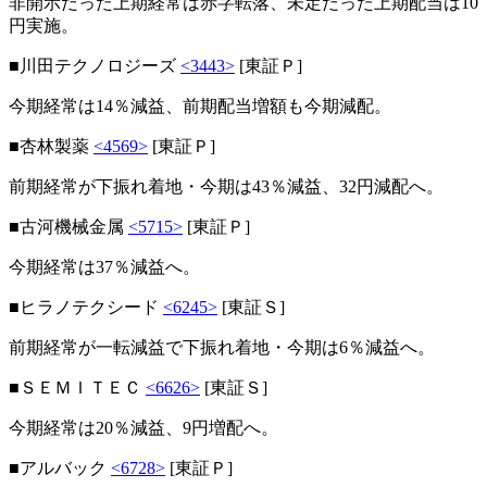
非開示だった上期経常は赤字転落、未定だった上期配当は10
円実施。
■川田テクノロジーズ
<3443>
[東証Ｐ]
今期経常は14％減益、前期配当増額も今期減配。
■杏林製薬
<4569>
[東証Ｐ]
前期経常が下振れ着地・今期は43％減益、32円減配へ。
■古河機械金属
<5715>
[東証Ｐ]
今期経常は37％減益へ。
■ヒラノテクシード
<6245>
[東証Ｓ]
前期経常が一転減益で下振れ着地・今期は6％減益へ。
■ＳＥＭＩＴＥＣ
<6626>
[東証Ｓ]
今期経常は20％減益、9円増配へ。
■アルバック
<6728>
[東証Ｐ]