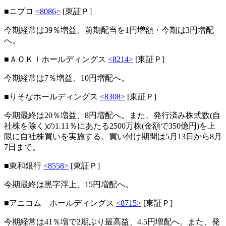
■ニプロ
<8086>
[東証Ｐ]
今期経常は39％増益、前期配当を1円増額・今期は3円増配
へ。
■ＡＯＫＩホールディングス
<8214>
[東証Ｐ]
今期経常は7％増益、10円増配へ。
■りそなホールディングス
<8308>
[東証Ｐ]
今期最終は20％増益、8円増配へ。また、発行済み株式数(自
社株を除く)の1.11％にあたる2500万株(金額で350億円)を上
限に自社株買いを実施する。買い付け期間は5月13日から8月
7日まで。
■東和銀行
<8558>
[東証Ｐ]
今期最終は黒字浮上、15円増配へ。
■アニコム ホールディングス
<8715>
[東証Ｐ]
今期経常は41％増で2期ぶり最高益、4.5円増配へ。また、発