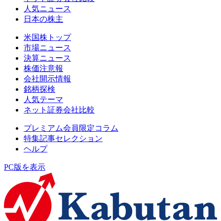
人気ニュース
日本の株主
米国株トップ
市場ニュース
決算ニュース
株価注意報
会社開示情報
銘柄探検
人気テーマ
ネット証券会社比較
プレミアム会員限定コラム
特集記事セレクション
ヘルプ
PC版を表示