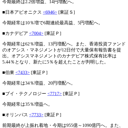
今期最終は2.2倍増益、14円増配へ。
■日本アビオニクス
<6946>
[東証Ｓ]
今期経常は10％増で6期連続最高益、5円増配へ。
■カナデビア
<7004>
[東証Ｐ]
今期経常は62％増益、13円増配へ。また、香港投資ファンド
のオアシス・マネジメントが12日付で大量保有報告書を提
出。オアシスマネジメントのカナデビア株式保有比率は
5.44％となり、新たに5％を超えたことが判明した。
■伯東
<7433>
[東証Ｐ]
今期経常は34％増益、20円増配へ。
■ブイ・テクノロジー
<7717>
[東証Ｐ]
今期経常は35％増益へ。
■オリンパス
<7733>
[東証Ｐ]
前期最終が上振れ着地・今期は955億～1090億円へ。また、