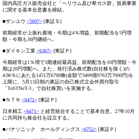
国内高圧ガス販売会社と「ヘリウム及び希ガス群」貿易事業
に関する基本合意書を締結。
■サンユウ
<5697>
[東証Ｓ]
前期経常が上振れ着地・今期は4％増益、前期配当を5円増
額・今期も30円継続へ。
■ダイキン工業
<6367>
[東証Ｐ]
今期経常は1％増で3期連続最高益、前期配当を10円増額・今
期は20円増配へ。また、発行済み株式数(自社株を除く)の
4.96％にあたる1451万6700株(金額で3499億9763万7000円)を
上限に、5月13日朝の東証の自己株式立会外買付取引
「ToSTNeT-3」で自社株買いを実施する。
■ＮＴＮ
<6472>
[東証Ｐ]
日本精工
<6471>
と経営統合することで基本合意。27年10月
に共同持ち株会社を設立する。
■パナソニック ホールディングス
<6752>
[東証Ｐ]