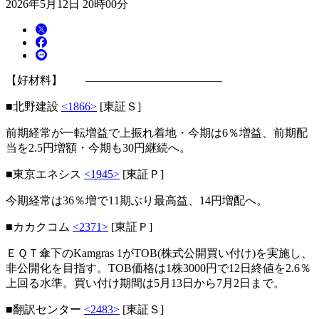
2026年5月12日 20時00分
【好材料】 ――――――――――――
■北野建設
<1866>
[東証Ｓ]
前期経常が一転増益で上振れ着地・今期は6％増益、前期配
当を2.5円増額・今期も30円継続へ。
■東京エネシス
<1945>
[東証Ｐ]
今期経常は36％増で11期ぶり最高益、14円増配へ。
■カカクコム
<2371>
[東証Ｐ]
ＥＱＴ傘下のKamgras 1がTOB(株式公開買い付け)を実施し、
非公開化を目指す。TOB価格は1株3000円で12日終値を2.6％
上回る水準。買い付け期間は5月13日から7月2日まで。
■翻訳センター
<2483>
[東証Ｓ]