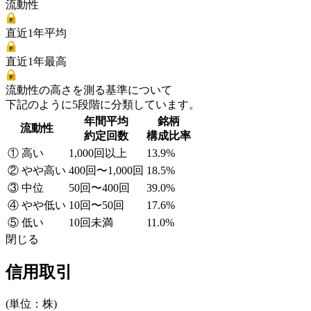
流動性
直近1年平均
直近1年最高
流動性の高さを測る基準について
下記のように5段階に分類しています。
年間平均
銘柄
流動性
約定回数
構成比率
① 高い
1,000回以上
13.9%
② やや高い
400回〜1,000回
18.5%
③ 中位
50回〜400回
39.0%
④ やや低い
10回〜50回
17.6%
⑤ 低い
10回未満
11.0%
閉じる
信用取引
(単位：株)