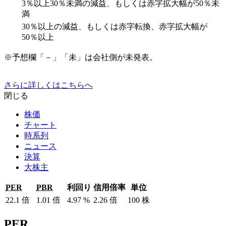
3％以上30％未満の減益、もしくは赤字拡大幅が50％未
満
30％以上の減益、もしくは赤字転換、赤字拡大幅が
50％以上
※予想欄「－」「未」は会社側が未発表。
さらに詳しくはこちらへ
閉じる
株価
チャート
時系列
ニュース
決算
大株主
PER
PBR
利回り
信用倍率
単位
22.1
倍
1.01
倍
4.97
%
2.26
倍
100
株
PER