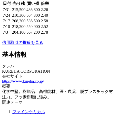
日付
売り残
買い残
倍率
7/31
215,500
486,800
2.26
7/24
210,300
504,300
2.40
7/17
208,300
536,500
2.58
7/10
218,200
550,900
2.52
7/3
204,100
567,200
2.78
信用取引の推移を見る
基本情報
クレハ
KUREHA CORPORATION
会社サイト
https://www.kureha.co.jp/
概要
化学中堅。樹脂品、高機能材、医・農薬、脱プラスチック材
注力。フッ素樹脂に強み。
関連テーマ
ファインケミカル