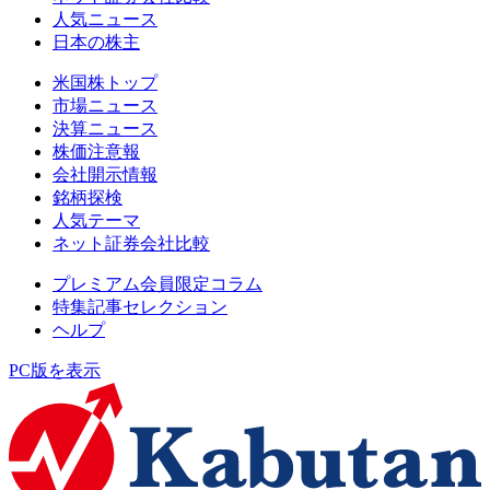
人気ニュース
日本の株主
米国株トップ
市場ニュース
決算ニュース
株価注意報
会社開示情報
銘柄探検
人気テーマ
ネット証券会社比較
プレミアム会員限定コラム
特集記事セレクション
ヘルプ
PC版を表示