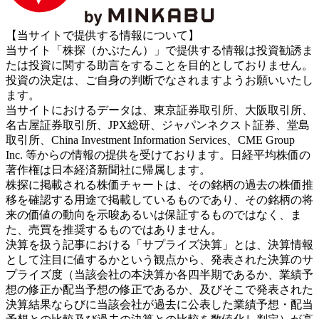
【当サイトで提供する情報について】
当サイト「株探（かぶたん）」で提供する情報は投資勧誘ま
たは投資に関する助言をすることを目的としておりません。
投資の決定は、ご自身の判断でなされますようお願いいたし
ます。
当サイトにおけるデータは、東京証券取引所、大阪取引所、
名古屋証券取引所、JPX総研、ジャパンネクスト証券、堂島
取引所、China Investment Information Services、CME Group
Inc. 等からの情報の提供を受けております。日経平均株価の
著作権は日本経済新聞社に帰属します。
株探に掲載される株価チャートは、その銘柄の過去の株価推
移を確認する用途で掲載しているものであり、その銘柄の将
来の価値の動向を示唆あるいは保証するものではなく、ま
た、売買を推奨するものではありません。
決算を扱う記事における「サプライズ決算」とは、決算情報
として注目に値するかという観点から、発表された決算のサ
プライズ度（当該会社の本決算か各四半期であるか、業績予
想の修正か配当予想の修正であるか、及びそこで発表された
決算結果ならびに当該会社が過去に公表した業績予想・配当