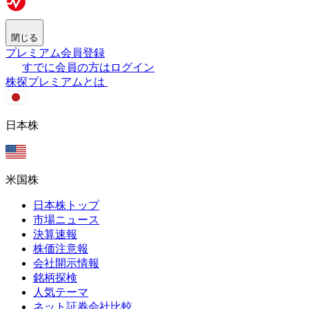
閉じる
プレミアム会員登録
すでに会員の方はログイン
株探プレミアムとは
日本株
米国株
日本株トップ
市場ニュース
決算速報
株価注意報
会社開示情報
銘柄探検
人気テーマ
ネット証券会社比較