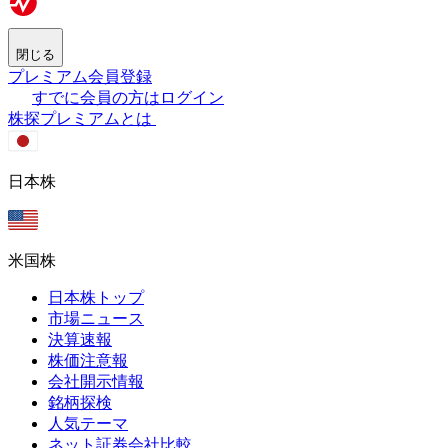
閉じる
プレミアム会員登録
すでに会員の方はログイン
株探プレミアムとは
日本株
米国株
日本株トップ
市場ニュース
決算速報
株価注意報
会社開示情報
銘柄探検
人気テーマ
ネット証券会社比較