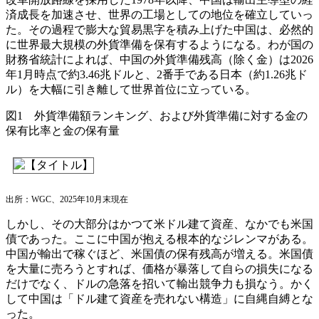
済成長を加速させ、世界の工場としての地位を確立していっ
た。その過程で膨大な貿易黒字を積み上げた中国は、必然的
に世界最大規模の外貨準備を保有するようになる。わが国の
財務省統計によれば、中国の外貨準備残高（除く金）は2026
年1月時点で約3.46兆ドルと、2番手である日本（約1.26兆ド
ル）を大幅に引き離して世界首位に立っている。
図1 外貨準備額ランキング、および外貨準備に対する金の
保有比率と金の保有量
出所：WGC、2025年10月末現在
しかし、その大部分はかつて米ドル建て資産、なかでも米国
債であった。ここに中国が抱える根本的なジレンマがある。
中国が輸出で稼ぐほど、米国債の保有残高が増える。米国債
を大量に売ろうとすれば、価格が暴落して自らの損失になる
だけでなく、ドルの急落を招いて輸出競争力も損なう。かく
して中国は「ドル建て資産を売れない構造」に自縄自縛とな
った。