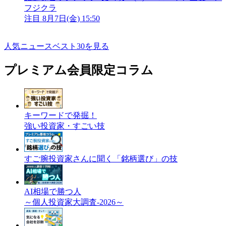
フジクラ
注目
8月7日(金) 15:50
人気ニュースベスト30を見る
プレミアム会員限定コラム
キーワードで発掘！
強い投資家・すごい技
すご腕投資家さんに聞く「銘柄選び」の技
AI相場で勝つ人
～個人投資家大調査-2026～