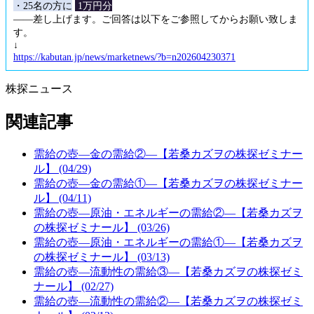
・25名の方に
1万円分
――差し上げます。ご回答は以下をご参照してからお願い致しま
す。
↓
https://kabutan.jp/news/marketnews/?b=n202604230371
株探ニュース
関連記事
需給の壺―金の需給②―【若桑カズヲの株探ゼミナー
ル】 (04/29)
需給の壺―金の需給①―【若桑カズヲの株探ゼミナー
ル】 (04/11)
需給の壺―原油・エネルギーの需給②―【若桑カズヲ
の株探ゼミナール】 (03/26)
需給の壺―原油・エネルギーの需給①―【若桑カズヲ
の株探ゼミナール】 (03/13)
需給の壺―流動性の需給③―【若桑カズヲの株探ゼミ
ナール】 (02/27)
需給の壺―流動性の需給②―【若桑カズヲの株探ゼミ