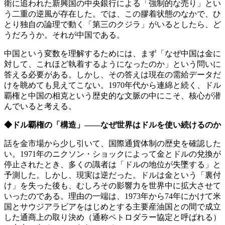
衛に追われた新興国の中央銀行による「強制的な売り」とい
う二重の逆風が存在した。では、この膠着状態のなかで、ひ
とり独自の論理で動く「第三のクジラ」がいるとしたら、ど
うだろうか。それが中国である。
中国という変数を理解するためには、まず「なぜ中国は金に
対して、これほど執着するようになったのか」という問いに
答える必要がある。しかし、その答えは現在の需給データだ
けを眺めても見えてこない。1970年代から連綿と続く、ドル
覇権と中国の相克という歴史的な文脈の中にこそ、核心が潜
んでいると考える。
◆ドル覇権の「構造」――なぜ世界はドルを使い続けるのか
話を金市場から少し引いて、国際通貨体制の歴史を確認した
い。1971年のニクソン・ショックによって金とドルの兌換が
停止されたとき、多くの識者は「ドルの地位が失墜する」と
予測した。しかし、現実は逆だった。ドルは金という「裏付
け」を失った後も、むしろその影響力を世界中に拡大させて
いったのである。理由の一端は、1973年から74年にかけて米
国とサウジアラビアをはじめとする主要産油国との間で成立
した通商上の取り決め（通称ペトロダラー協定と呼ばれる）