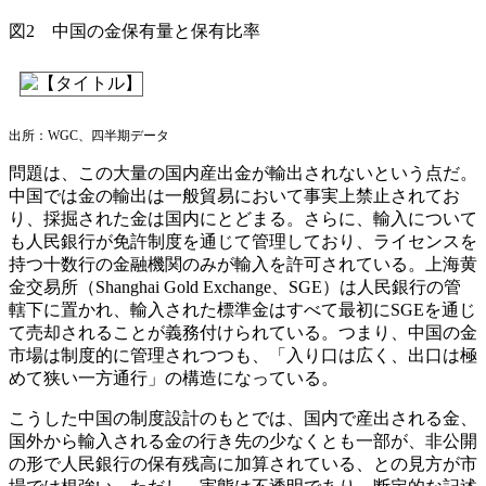
図2 中国の金保有量と保有比率
出所：WGC、四半期データ
問題は、この大量の国内産出金が輸出されないという点だ。
中国では金の輸出は一般貿易において事実上禁止されてお
り、採掘された金は国内にとどまる。さらに、輸入について
も人民銀行が免許制度を通じて管理しており、ライセンスを
持つ十数行の金融機関のみが輸入を許可されている。上海黄
金交易所（Shanghai Gold Exchange、SGE）は人民銀行の管
轄下に置かれ、輸入された標準金はすべて最初にSGEを通じ
て売却されることが義務付けられている。つまり、中国の金
市場は制度的に管理されつつも、「入り口は広く、出口は極
めて狭い一方通行」の構造になっている。
こうした中国の制度設計のもとでは、国内で産出される金、
国外から輸入される金の行き先の少なくとも一部が、非公開
の形で人民銀行の保有残高に加算されている、との見方が市