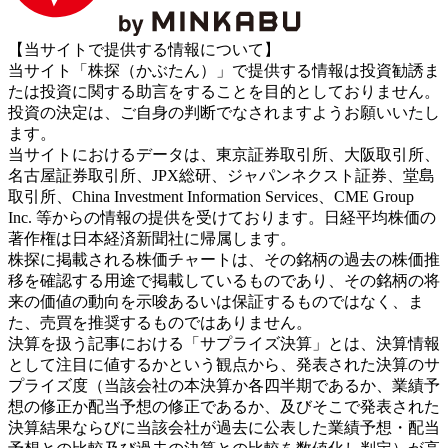
【当サイトで提供する情報について】
当サイト「株探（かぶたん）」で提供する情報は投資勧誘ま
たは投資に関する助言をすることを目的としておりません。
投資の決定は、ご自身の判断でなされますようお願いいたし
ます。
当サイトにおけるデータは、東京証券取引所、大阪取引所、
名古屋証券取引所、JPX総研、ジャパンネクスト証券、堂島
取引所、China Investment Information Services、CME Group
Inc. 等からの情報の提供を受けております。日経平均株価の
著作権は日本経済新聞社に帰属します。
株探に掲載される株価チャートは、その銘柄の過去の株価推
移を確認する用途で掲載しているものであり、その銘柄の将
来の価値の動向を示唆あるいは保証するものではなく、ま
た、売買を推奨するものではありません。
決算を扱う記事における「サプライズ決算」とは、決算情報
として注目に値するかという観点から、発表された決算のサ
プライズ度（当該会社の本決算か各四半期であるか、業績予
想の修正か配当予想の修正であるか、及びそこで発表された
決算結果ならびに当該会社が過去に公表した業績予想・配当