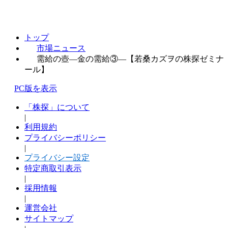
トップ
市場ニュース
需給の壺―金の需給③―【若桑カズヲの株探ゼミナ
ール】
PC版を表示
「株探」について
|
利用規約
プライバシーポリシー
|
プライバシー設定
特定商取引表示
|
採用情報
|
運営会社
サイトマップ