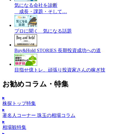
気になる会社を診断
成長・課題・そして…
プロに聞く 気になる話題
Buy&Hold STORIES 長期投資成功への道
目指せ億トレ、頑張り投資家さんの稼ぎ技
お勧めコラム・特集
▸
株探トップ特集
▸
著名人コーナー 珠玉の相場コラム
▸
相場観特集
▸