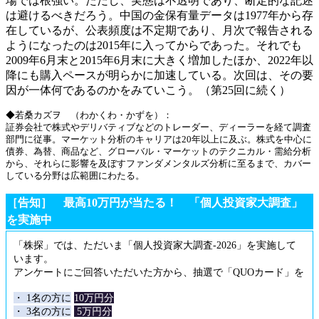
場では根強い。ただし、実態は不透明であり、断定的な記述
は避けるべきだろう。中国の金保有量データは1977年から存
在しているが、公表頻度は不定期であり、月次で報告される
ようになったのは2015年に入ってからであった。それでも
2009年6月末と2015年6月末に大きく増加したほか、2022年以
降にも購入ペースが明らかに加速している。次回は、その要
因が一体何であるのかをみていこう。（第25回に続く）
◆若桑カズヲ （わかくわ・かずを）：
証券会社で株式やデリバティブなどのトレーダー、ディーラーを経て調査
部門に従事。マーケット分析のキャリアは20年以上に及ぶ。株式を中心に
債券、為替、商品など、グローバル・マーケットのテクニカル・需給分析
から、それらに影響を及ぼすファンダメンタルズ分析に至るまで、カバー
している分野は広範囲にわたる。
［告知］ 最高10万円が当たる！ 「個人投資家大調査」
を実施中
「株探」では、ただいま「個人投資家大調査-2026」を実施して
います。
アンケートにご回答いただいた方から、抽選で「QUOカード」を
・ 1名の方に
10万円分
・ 3名の方に
5万円分