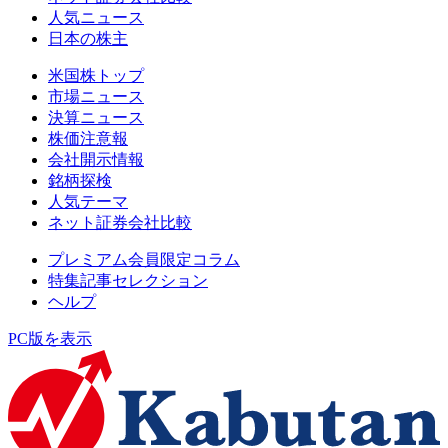
人気ニュース
日本の株主
米国株トップ
市場ニュース
決算ニュース
株価注意報
会社開示情報
銘柄探検
人気テーマ
ネット証券会社比較
プレミアム会員限定コラム
特集記事セレクション
ヘルプ
PC版を表示