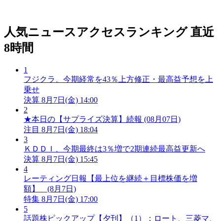
人気ニュースアクセスランキング
直近
8時間
1
フジクラ、今期経常を43％上方修正・最高益予想を上
乗せ
決算
8月7日(金) 14:00
2
★本日の【サプライズ決算】続報 (08月07日)
注目
8月7日(金) 18:04
3
ＫＤＤＩ、今期最終は3％増で2期連続最高益更新へ
決算
8月7日(金) 15:45
4
レーティング日報【最上位を継続＋目標株価を増
額】 (8月7日)
特集
8月7日(金) 17:00
5
話題株ピックアップ【夕刊】（1）：ロート、三菱マ、