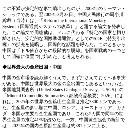
この不満が決定的な形で噴出したのが、2008年のリーマン・
ショックである。翌2009年3月23日、中国人民銀行の周小川
総裁（当時）は、「Reform the International Monetary
System（国際通貨システムの改革）」と題する論文を発表し
た。この論文で周総裁は、ドルに代わる「特定の国家と切り
離された、安定的な国際準備通貨」としてのSDR（特別引出
権）の拡充を提唱し、国際的な話題を呼んだ。このときから
中国は「ドル依存からの段階的な脱却」を国家戦略の一つと
して明確に位置づけ始めた、と考えられる。
◆世界最大の金産出国・中国
中国の金市場を読み解くうえで、まず押さえておくべき事実
がある。中国は世界最大の金の産出国でもあるという点だ。
米国地質調査所（United States Geological Survey、USGS）の
「Mineral Commodity Summaries（鉱物商品概要）2026」によ
れば、2025年の世界の金鉱山生産量は推定3300トンであっ
た。生産量の多い順に中国、ロシア、オーストラリア、カナ
ダ、米国が主要な金生産国であり、これら5カ国で同年の世
界生産量の推定41%を占めた。一方、中国黄金協会の統計で
は、2025年の国内金原鉱生産量は約381トンに上る。