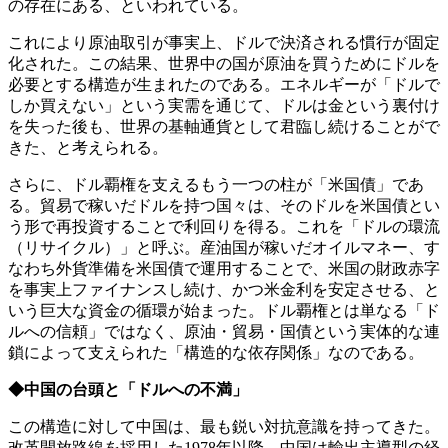
の存在にある、といわれている。
これにより原油取引が事実上、ドルで決済される慣行が固定
化された。この結果、世界中の国が原油を買うためにドルを
必要とする構造が生まれたのである。エネルギーが「ドルで
しか買えない」という実需を通じて、ドルは金という裏付け
を失った後も、世界の基軸通貨として君臨し続けることがで
きた、と考えられる。
さらに、ドル覇権を支えるもう一つの柱が「米国債」であ
る。貿易で稼いだドルを持つ国々は、そのドルを米国債とい
う形で再投資することで利回りを得る。これを「ドルの環流
（リサイクル）」と呼ぶ。産油国が稼いだオイルマネー、す
なわち外貨準備を米国債で運用することで、米国の財政赤字
を事実上ファイナンスし続け、かつ米金利を安定させる、と
いう巨大な資金の循環が始まった。ドル覇権とは単なる「ド
ルへの信頼」ではなく、原油・貿易・国債という実体的な連
鎖によって支えられた「構造的な依存関係」なのである。
◆中国の台頭と「ドルへの不満」
この構造に対して中国は、最も鋭い対抗意識を持ってきた。
改革開放路線を採用した1978年以降、中国は輸出主導型の経