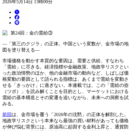
2026年5月14日 13時00分
第24回：金の需給③
―「第三のクジラ」の正体。中国という変数が、金市場の地
図を塗り替える―
市場価格を動かす本質的な要因は、需要と供給、すなわち
「需給」に尽きる。経済指標や金融政策、地政学リスクとい
った政治情勢のほか、他の金融市場の動向など、しばしば価
格変動の要因として語られる指標は、あくまで需給を変動さ
せる「きっかけ」に過ぎない。本連載では、この「需給の壺
（ツボ）」を読み解くことを目的とし、マーケットにおける
需給の基本構造とその変遷を追いながら、未来への洞察を試
みる。
前回
は、金市場を覆う「2026年の沈黙」の正体を解剖した。
地政学リスクという本来なら最強の買い材料があっても価格
が伸び悩む背景には、原油高に起因する金利上昇と、通貨防