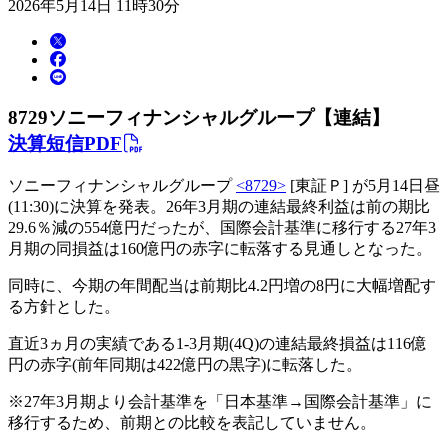
2026年5月14日 11時30分
8729
ソニーフィナンシャルグループ【連結】
決算短信PDF
ソニーフィナンシャルグループ
<8729>
[東証Ｐ] が5月14日昼
(11:30)に決算を発表。26年3月期の連結最終利益は前の期比
29.6％減の554億円だったが、国際会計基準に移行する27年3
月期の同損益は160億円の赤字に転落する見通しとなった。
同時に、今期の年間配当は前期比4.2円増の8円に大幅増配す
る方針とした。
直近3ヵ月の実績である1-3月期(4Q)の連結最終損益は116億
円の赤字(前年同期は422億円の黒字)に転落した。
※27年3月期より会計基準を「日本基準→国際会計基準」に
移行するため、前期との比較を表記していません。