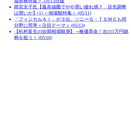
成長株特集＞ 5月13日版
雨宮京子氏【最高値圏でやや買い疲れ感？ 目先調整
は買いか】(1) ＜相場観特集＞ (05/11)
「フィジカルＡＩ」が３位、ソニーＧ・ＴＳＭＣも同
分野に照準＜注目テーマ＞ (05/13)
【杉村富生の短期相場観測】 ─株価革命！次の1万円銘
柄を狙う！ (05/10)