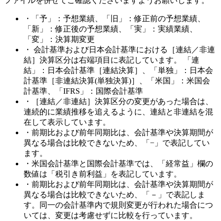
ファイルを併せてご確認くださいますようお願いします。
・「予」：予想業績、「旧」：修正前の予想業績、
「新」：修正後の予想業績、「実」：実績業績、
「変」：決算期変更
・ 会計基準および日本会計基準における［連結／非連
結］決算区分は右端項目に表記しています。 「連
結」：日本会計基準［連結決算］、「単独」：日本会
計基準［非連結決算(単独決算)］、「米国」：米国会
計基準、「IFRS」：国際会計基準
・［連結／非連結］決算区分の変更があった場合は、
連続的に業績推移を追えるように、連結と非連結を混
在して表示しています。
・前期比および前年同期比は、会計基準や決算期間が
異なる場合は比較できないため、「−」で表記してい
ます。
・米国会計基準と国際会計基準では、「経常益」欄の
数値は「税引き前利益」を表記しています。
・前期比および前年同期比は、会計基準や決算期間が
異なる場合は比較できないため、「－」で表記しま
す。同一の会計基準内で規則変更が行われた場合につ
いては、変更は考慮せずに比較を行っています。