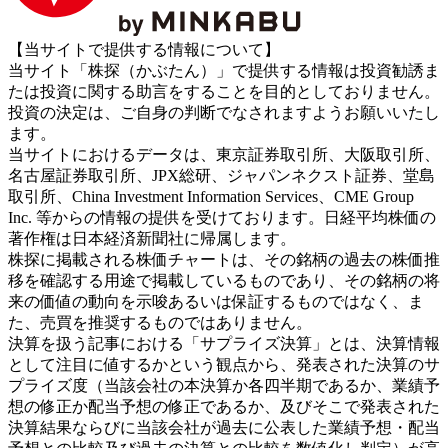
【当サイトで提供する情報について】
当サイト「株探（かぶたん）」で提供する情報は投資勧誘ま
たは投資に関する助言をすることを目的としておりません。
投資の決定は、ご自身の判断でなされますようお願いいたし
ます。
当サイトにおけるデータは、東京証券取引所、大阪取引所、
名古屋証券取引所、JPX総研、ジャパンネクスト証券、堂島
取引所、China Investment Information Services、CME Group
Inc. 等からの情報の提供を受けております。日経平均株価の
著作権は日本経済新聞社に帰属します。
株探に掲載される株価チャートは、その銘柄の過去の株価推
移を確認する用途で掲載しているものであり、その銘柄の将
来の価値の動向を示唆あるいは保証するものではなく、ま
た、売買を推奨するものではありません。
決算を扱う記事における「サプライズ決算」とは、決算情報
として注目に値するかという観点から、発表された決算のサ
プライズ度（当該会社の本決算か各四半期であるか、業績予
想の修正か配当予想の修正であるか、及びそこで発表された
決算結果ならびに当該会社が過去に公表した業績予想・配当