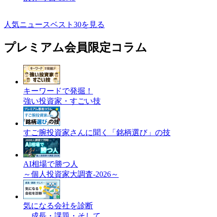
人気ニュースベスト30を見る
プレミアム会員限定コラム
キーワードで発掘！
強い投資家・すごい技
すご腕投資家さんに聞く「銘柄選び」の技
AI相場で勝つ人
～個人投資家大調査-2026～
気になる会社を診断
成長・課題・そして…