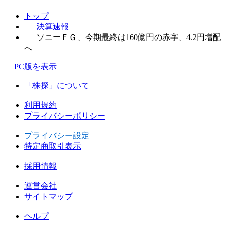
トップ
決算速報
ソニーＦＧ、今期最終は160億円の赤字、4.2円増配
へ
PC版を表示
「株探」について
|
利用規約
プライバシーポリシー
|
プライバシー設定
特定商取引表示
|
採用情報
|
運営会社
サイトマップ
|
ヘルプ