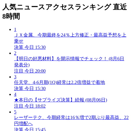
人気ニュースアクセスランキング
直近
8時間
1
ＪＸ金属、今期最終を24％上方修正・最高益予想を上
乗せ
決算
今日 15:30
2
【明日の好悪材料】を開示情報でチェック！ (8月6日
発表分)
注目
今日 20:00
3
任天堂、4-6月期(1Q)経常は2.2倍増益で着地
決算
今日 15:30
4
★本日の【サプライズ決算】続報 (08月06日)
注目
今日 18:02
5
レーザーテク、今期経常は16％増で2期ぶり最高益、22
円増配へ
決算
今日 15:45