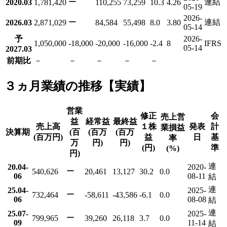
ー
連結
2020.03
1,781,420
110,255
73,259
10.3
4.26
05-19
2026-
ー
連結
2026.03
2,871,029
84,584
55,498
8.0
3.80
05-14
予
2026-
1,050,000
-18,000
-20,000
-16,000
-2.4
8
IFRS
05-14
2027.03
前期比
－
－
－
－
－
３ヵ月業績の推移【実績】
営業
修正
会
売上営
益
経常益
最終益
売上高
１株
発表
計
業損益
決算期
(百
(百万
(百万
(百万円)
益
日
基
率
万
円)
円)
(円)
準
(%)
円)
連
20.04-
2020-
ー
540,626
20,461
13,127
30.2
0.0
06
08-11
結
連
25.04-
2025-
ー
732,464
-58,611
-43,586
-6.1
0.0
06
08-08
結
連
25.07-
2025-
ー
799,965
39,260
26,118
3.7
0.0
09
11-14
結