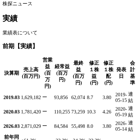
株探ニュース
実績
業績表について
前期【実績】
営業
最終
修正
修正
会
益
経常益
売上高
益
１株
１株
発表
計
決算期
(百
(百万
(百万円)
(百万
益
配
日
基
万
円)
円)
(円)
(円)
準
円)
連
2019-
ー
2019.03
1,629,182
93,856
62,074
8.7
3.80
05-15
結
連
2020-
ー
2020.03
1,781,420
110,255
73,259
10.3
4.26
05-19
結
連
2026-
ー
2026.03
2,871,029
84,584
55,498
8.0
3.80
05-14
結
前年同