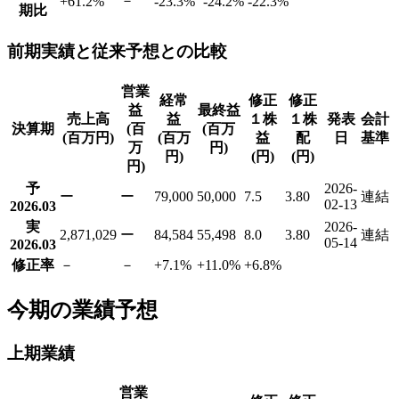
－
+61.2
%
-23.3
%
-24.2
%
-22.3
%
期比
前期実績と従来予想との比較
営業
経常
修正
修正
益
最終益
売上高
益
１株
１株
発表
会計
決算期
(百
(百万
(百万円)
(百万
益
配
日
基準
万
円)
円)
(円)
(円)
円)
予
2026-
ー
ー
79,000
50,000
7.5
3.80
連結
02-13
2026.03
実
2026-
2,871,029
ー
84,584
55,498
8.0
3.80
連結
05-14
2026.03
修正率
－
－
+7.1
%
+11.0
%
+6.8
%
今期の業績予想
上期業績
営業