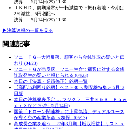
決算
5月14日(木) 11:30
ＪＫＨＤ、前期経常が一転減益で下振れ着地・今期は
2％減益、5円増配へ
決算
5月14日(木) 11:30
▶︎
決算速報の一覧を見る
関連記事
ソニーＦＧ---大幅反落、顧客から金銭詐取の疑いと伝
わり (04/23)
ソニーＦＧが急反落、ソニー生命で顧客に対する金銭
詐取発生の疑いと報じられる (04/23)
本日の【決算・業績修正】銘柄一覧
【高配当利回り銘柄】ベスト30 ＜割安株特集＞ 5月13
日版
本日の決算発表予定 … フジクラ、三井Ｅ＆Ｓ、Ｐｏｗ
ｅｒＸなど 702社 (5月14日)
国策「ドローン関連株」に上昇気流、デュアルユース
が導く空の産業革命 ＜株探.. (05/13)
高成長企業を追う！ 27年3月期【増収増益】リスト ＜