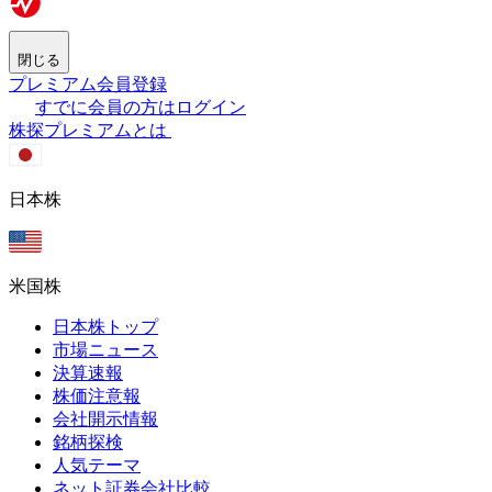
閉じる
プレミアム会員登録
すでに会員の方はログイン
株探プレミアムとは
日本株
米国株
日本株トップ
市場ニュース
決算速報
株価注意報
会社開示情報
銘柄探検
人気テーマ
ネット証券会社比較