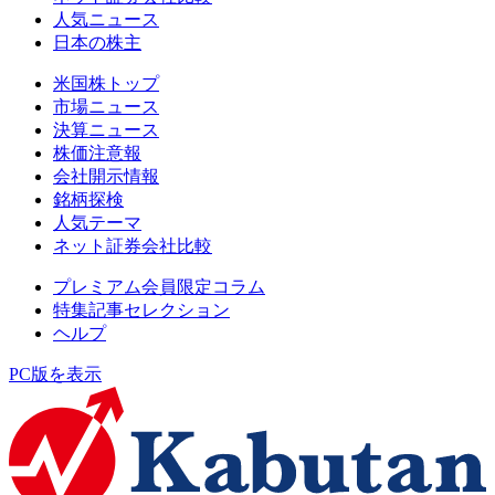
人気ニュース
日本の株主
米国株トップ
市場ニュース
決算ニュース
株価注意報
会社開示情報
銘柄探検
人気テーマ
ネット証券会社比較
プレミアム会員限定コラム
特集記事セレクション
ヘルプ
PC版を表示