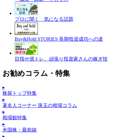
プロに聞く 気になる話題
Buy&Hold STORIES 長期投資成功への道
目指せ億トレ、頑張り投資家さんの稼ぎ技
お勧めコラム・特集
▸
株探トップ特集
▸
著名人コーナー 珠玉の相場コラム
▸
相場観特集
▸
米国株・最前線
▸