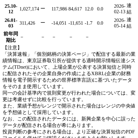
連
25.10-
2026-
ー
1,027,174
117,986
84,617
12.0
0.0
12
02-13
結
連
26.01-
2026-
ー
311,426
-14,051
-11,651
-1.7
0.0
03
05-14
結
前年同
－
－
－
－
－
期比
【注意】
「決算速報」「個別銘柄の決算ページ」で配信する最新の業
績情報は、東京証券取引所が提供する適時開示情報伝達シス
テム(TDnet)において、上場企業が公表する決算短信と同時
に配信されたその企業自身の作成によるXBRL(企業の財務
情報を電子開示するための世界標準言語)に基づいたデータ
をそのまま使用しています。
同一の会計基準内で規則変更が行われた場合については、変
更は考慮せずに比較を行っています。
また、業績予想がレンジで開示された場合はレンジの中央値
を予想値として採用しています。
なお、この配信されたデータには、新興企業を中心に誤った
データが配信される場合が希にあります。
投資判断の参考にされる場合は、より正確な決算短信のPDF