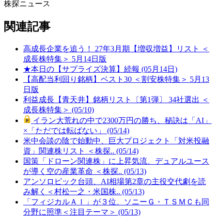
株探ニュース
関連記事
高成長企業を追う！ 27年3月期【増収増益】リスト ＜
成長株特集＞ 5月14日版
★本日の【サプライズ決算】続報 (05月14日)
【高配当利回り銘柄】ベスト30 ＜割安株特集＞ 5月13
日版
利益成長【青天井】銘柄リスト〔第1弾〕 34社選出 ＜
成長株特集＞ (05/10)
イラン大荒れの中で2300万円の勝ち、秘訣は「AI」
×「ただでは転ばない」 (05/14)
米中会談の陰で始動中、巨大プロジェクト「対米投融
資」関連株リスト ＜株探.. (05/14)
国策「ドローン関連株」に上昇気流、デュアルユース
が導く空の産業革命 ＜株探.. (05/13)
アンソロピック台頭、AI相場第2章の主役交代劇を読
み解く＜村松一之・米国株.. (05/13)
「フィジカルＡＩ」が３位、ソニーＧ・ＴＳＭＣも同
分野に照準＜注目テーマ＞ (05/13)