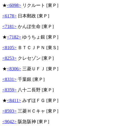
★
<6098>
リクルート [東Ｐ]
<6178>
日本郵政 [東Ｐ]
<7181>
かんぽ生命 [東Ｐ]
★
<7182>
ゆうちょ銀 [東Ｐ]
<8105>
ＢＴＣＪＰＮ [東Ｓ]
<8253>
クレセゾン [東Ｐ]
★
<8306>
三菱ＵＦＪ [東Ｐ]
<8331>
千葉銀 [東Ｐ]
<8359>
八十二長野 [東Ｐ]
★
<8411>
みずほＦＧ [東Ｐ]
<8593>
三菱ＨＣキャ [東Ｐ]
<9042>
阪急阪神 [東Ｐ]