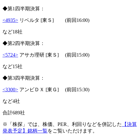
◆第1四半期決算：
<4935>
リベルタ [東Ｓ] (前回16:00)
など18社
◆第2四半期決算：
<5724>
アサカ理研 [東Ｓ] (前回15:00)
など15社
◆第3四半期決算：
<3300>
アンビＤＸ [東Ｇ] (前回15:30)
など4社
合計689社
※「株探」では、株価、PER、利回りなどを併記した
【決算
発表予定】銘柄一覧
をご覧いただけます。