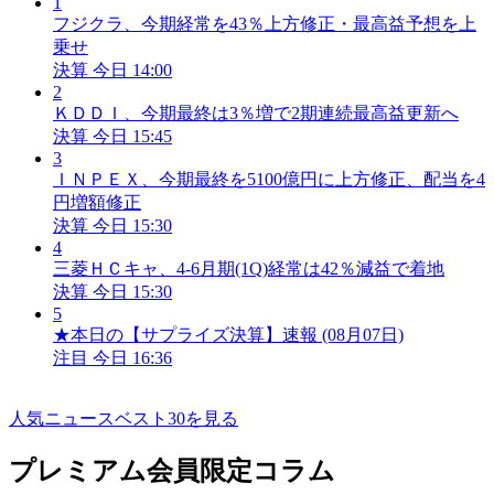
1
フジクラ、今期経常を43％上方修正・最高益予想を上
乗せ
決算
今日 14:00
2
ＫＤＤＩ、今期最終は3％増で2期連続最高益更新へ
決算
今日 15:45
3
ＩＮＰＥＸ、今期最終を5100億円に上方修正、配当を4
円増額修正
決算
今日 15:30
4
三菱ＨＣキャ、4-6月期(1Q)経常は42％減益で着地
決算
今日 15:30
5
★本日の【サプライズ決算】速報 (08月07日)
注目
今日 16:36
人気ニュースベスト30を見る
プレミアム会員限定コラム