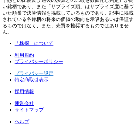
予想との比較及び過去の決算との比較を数値化し判定）が高
い銘柄であり、また「サプライズ順」はサプライズ度に基づ
いた順番で決算情報を掲載しているものであり、記事に掲載
されている各銘柄の将来の価値の動向を示唆あるいは保証す
るものではなく、また、売買を推奨するものではありませ
ん。
「株探」について
|
利用規約
プライバシーポリシー
|
プライバシー設定
特定商取引表示
|
採用情報
|
運営会社
サイトマップ
|
ヘルプ