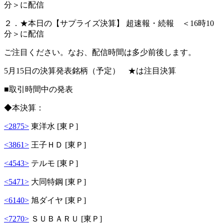
分＞に配信
２．★本日の【サプライズ決算】 超速報・続報 ＜16時10
分＞に配信
ご注目ください。なお、配信時間は多少前後します。
5月15日の決算発表銘柄（予定） ★は注目決算
■取引時間中の発表
◆本決算：
<2875>
東洋水 [東Ｐ]
<3861>
王子ＨＤ [東Ｐ]
<4543>
テルモ [東Ｐ]
<5471>
大同特鋼 [東Ｐ]
<6140>
旭ダイヤ [東Ｐ]
<7270>
ＳＵＢＡＲＵ [東Ｐ]