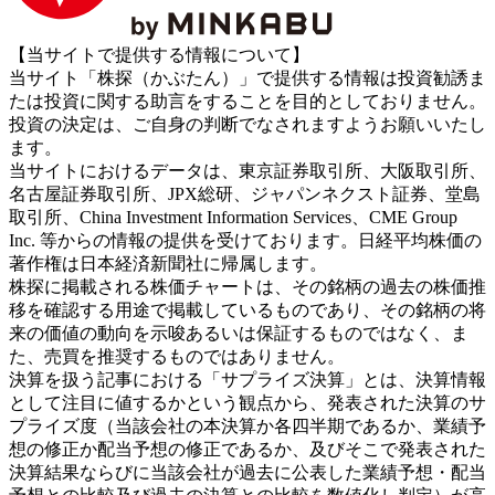
【当サイトで提供する情報について】
当サイト「株探（かぶたん）」で提供する情報は投資勧誘ま
たは投資に関する助言をすることを目的としておりません。
投資の決定は、ご自身の判断でなされますようお願いいたし
ます。
当サイトにおけるデータは、東京証券取引所、大阪取引所、
名古屋証券取引所、JPX総研、ジャパンネクスト証券、堂島
取引所、China Investment Information Services、CME Group
Inc. 等からの情報の提供を受けております。日経平均株価の
著作権は日本経済新聞社に帰属します。
株探に掲載される株価チャートは、その銘柄の過去の株価推
移を確認する用途で掲載しているものであり、その銘柄の将
来の価値の動向を示唆あるいは保証するものではなく、ま
た、売買を推奨するものではありません。
決算を扱う記事における「サプライズ決算」とは、決算情報
として注目に値するかという観点から、発表された決算のサ
プライズ度（当該会社の本決算か各四半期であるか、業績予
想の修正か配当予想の修正であるか、及びそこで発表された
決算結果ならびに当該会社が過去に公表した業績予想・配当