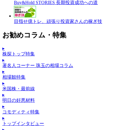
Buy&Hold STORIES 長期投資成功への道
目指せ億トレ、頑張り投資家さんの稼ぎ技
お勧めコラム・特集
▸
株探トップ特集
▸
著名人コーナー 珠玉の相場コラム
▸
相場観特集
▸
米国株・最前線
▸
明日の好悪材料
▸
コモディティ特集
▸
トップインタビュー
▸