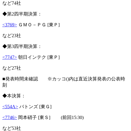
など74社
◆第2四半期決算：
<3769>
ＧＭＯ－ＰＧ [東Ｐ]
など23社
◆第3四半期決算：
<7747>
朝日インテク [東Ｐ]
など27社
■発表時間未確認 ※カッコ()内は直近決算発表の公表時
刻
◆本決算：
<554A>
バトンズ [東Ｇ]
<7746>
岡本硝子 [東Ｓ] (前回15:30)
など53社