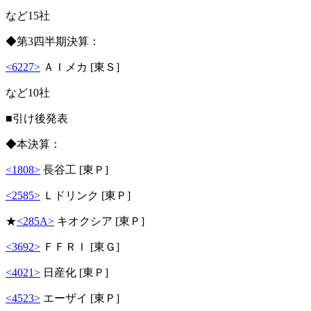
など15社
◆第3四半期決算：
<6227>
ＡＩメカ [東Ｓ]
など10社
■引け後発表
◆本決算：
<1808>
長谷工 [東Ｐ]
<2585>
Ｌドリンク [東Ｐ]
★
<285A>
キオクシア [東Ｐ]
<3692>
ＦＦＲＩ [東Ｇ]
<4021>
日産化 [東Ｐ]
<4523>
エーザイ [東Ｐ]