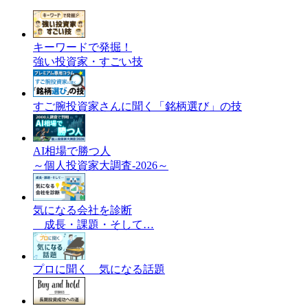
キーワードで発掘！
強い投資家・すごい技
すご腕投資家さんに聞く「銘柄選び」の技
AI相場で勝つ人
～個人投資家大調査-2026～
気になる会社を診断
成長・課題・そして…
プロに聞く 気になる話題