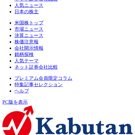
人気ニュース
日本の株主
米国株トップ
市場ニュース
決算ニュース
株価注意報
会社開示情報
銘柄探検
人気テーマ
ネット証券会社比較
プレミアム会員限定コラム
特集記事セレクション
ヘルプ
PC版を表示