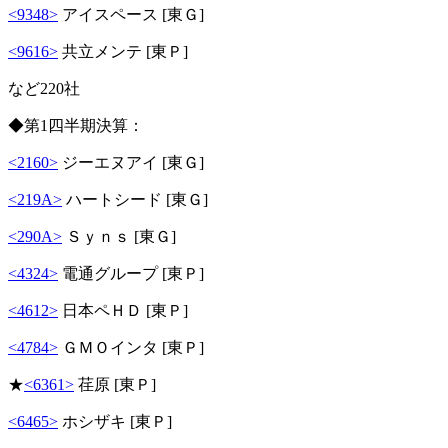
<9348>
アイスペース [東Ｇ]
<9616>
共立メンテ [東Ｐ]
など220社
◆第1四半期決算：
<2160>
ジーエヌアイ [東Ｇ]
<219A>
ハートシード [東Ｇ]
<290A>
Ｓｙｎｓ [東Ｇ]
<4324>
電通グループ [東Ｐ]
<4612>
日本ペＨＤ [東Ｐ]
<4784>
ＧＭＯインタ [東Ｐ]
★
<6361>
荏原 [東Ｐ]
<6465>
ホシザキ [東Ｐ]