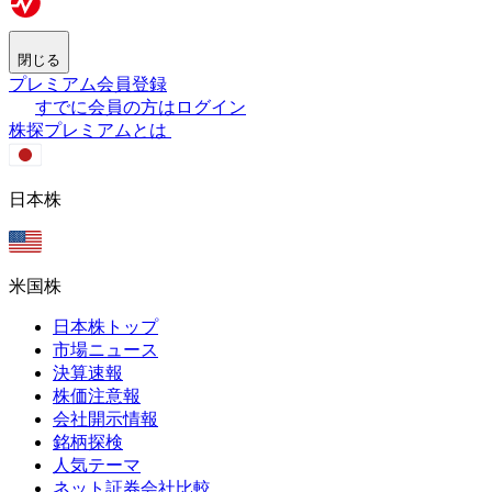
閉じる
プレミアム会員登録
すでに会員の方はログイン
株探プレミアムとは
日本株
米国株
日本株トップ
市場ニュース
決算速報
株価注意報
会社開示情報
銘柄探検
人気テーマ
ネット証券会社比較