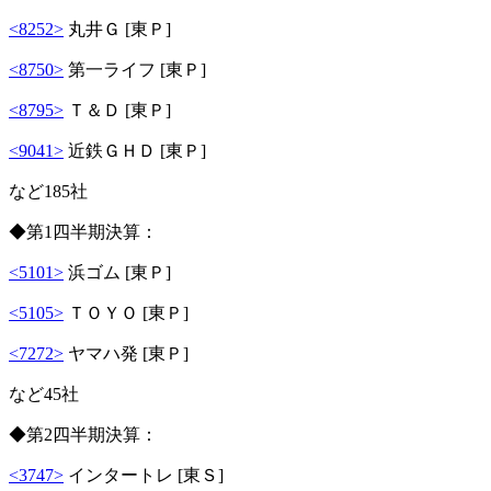
<8252>
丸井Ｇ [東Ｐ]
<8750>
第一ライフ [東Ｐ]
<8795>
Ｔ＆Ｄ [東Ｐ]
<9041>
近鉄ＧＨＤ [東Ｐ]
など185社
◆第1四半期決算：
<5101>
浜ゴム [東Ｐ]
<5105>
ＴＯＹＯ [東Ｐ]
<7272>
ヤマハ発 [東Ｐ]
など45社
◆第2四半期決算：
<3747>
インタートレ [東Ｓ]