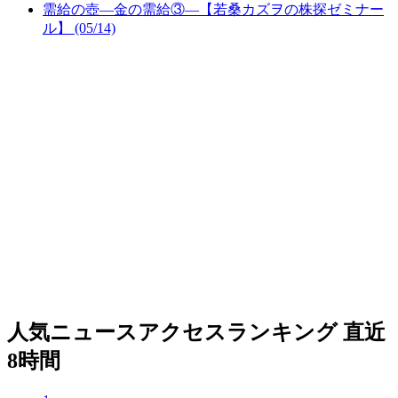
需給の壺―金の需給③―【若桑カズヲの株探ゼミナー
ル】 (05/14)
人気ニュースアクセスランキング
直近
8時間