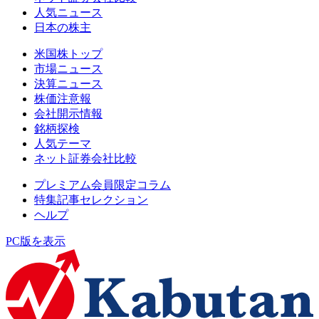
人気ニュース
日本の株主
米国株トップ
市場ニュース
決算ニュース
株価注意報
会社開示情報
銘柄探検
人気テーマ
ネット証券会社比較
プレミアム会員限定コラム
特集記事セレクション
ヘルプ
PC版を表示