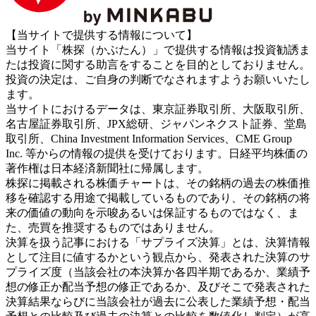
【当サイトで提供する情報について】
当サイト「株探（かぶたん）」で提供する情報は投資勧誘ま
たは投資に関する助言をすることを目的としておりません。
投資の決定は、ご自身の判断でなされますようお願いいたし
ます。
当サイトにおけるデータは、東京証券取引所、大阪取引所、
名古屋証券取引所、JPX総研、ジャパンネクスト証券、堂島
取引所、China Investment Information Services、CME Group
Inc. 等からの情報の提供を受けております。日経平均株価の
著作権は日本経済新聞社に帰属します。
株探に掲載される株価チャートは、その銘柄の過去の株価推
移を確認する用途で掲載しているものであり、その銘柄の将
来の価値の動向を示唆あるいは保証するものではなく、ま
た、売買を推奨するものではありません。
決算を扱う記事における「サプライズ決算」とは、決算情報
として注目に値するかという観点から、発表された決算のサ
プライズ度（当該会社の本決算か各四半期であるか、業績予
想の修正か配当予想の修正であるか、及びそこで発表された
決算結果ならびに当該会社が過去に公表した業績予想・配当