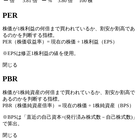
ー
倍
5.81
倍
ー
%
3.80
倍
100
株
PER
株価が1株利益の何倍まで買われているか、割安か割高であ
るのかを判断する指標。
PER（株価収益率）= 現在の株価 ÷ 1株利益（EPS）
※EPSは修正1株利益の値を使用。
閉じる
PBR
株価が1株純資産の何倍まで買われているか、割安か割高で
あるのかを判断する指標。
PBR（株価純資産倍率）＝現在の株価 ÷ 1株純資産（BPS）
※BPSは「直近の自己資本÷(発行済み株式数－自己株式数)」
で算出。
閉じる