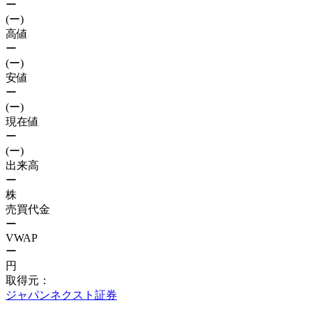
ー
(ー)
高値
ー
(ー)
安値
ー
(ー)
現在値
ー
(ー)
出来高
ー
株
売買代金
ー
VWAP
ー
円
取得元：
ジャパンネクスト証券