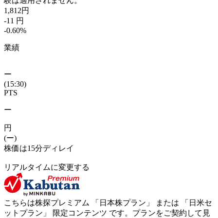
験は適用されません。
1,812
円
-11
円
-0.60
%
業績
ー
(15:30)
PTS
ー
円
(ー)
株価は15分ディレイ
リアルタイムに変更する
こちらは株探プレミアム 「
日本株プラン
」 または 「
日米セ
ットプラン
」
限定コンテンツ
です。プランをご契約して見