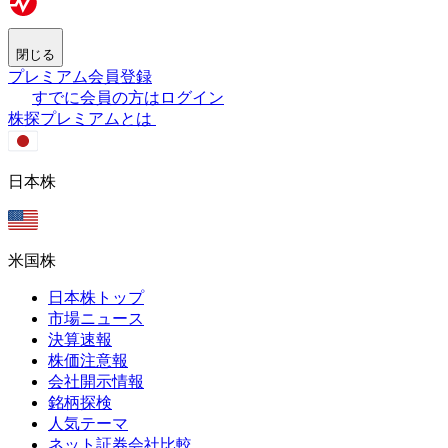
閉じる
プレミアム会員登録
すでに会員の方はログイン
株探プレミアムとは
日本株
米国株
日本株トップ
市場ニュース
決算速報
株価注意報
会社開示情報
銘柄探検
人気テーマ
ネット証券会社比較