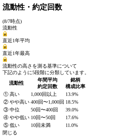
流動性・約定回数
(8/7時点)
流動性
直近1年平均
直近1年最高
流動性の高さを測る基準について
下記のように5段階に分類しています。
年間平均
銘柄
流動性
約定回数
構成比率
① 高い
1,000回以上
13.9%
② やや高い
400回〜1,000回
18.5%
③ 中位
50回〜400回
39.0%
④ やや低い
10回〜50回
17.6%
⑤ 低い
10回未満
11.0%
閉じる