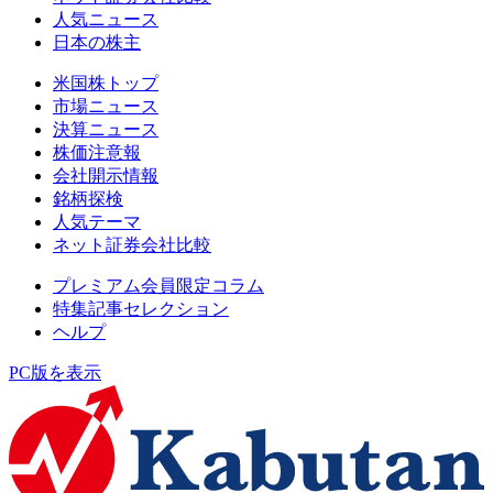
人気ニュース
日本の株主
米国株トップ
市場ニュース
決算ニュース
株価注意報
会社開示情報
銘柄探検
人気テーマ
ネット証券会社比較
プレミアム会員限定コラム
特集記事セレクション
ヘルプ
PC版を表示