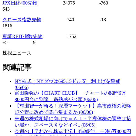
JPX日経400先物
34975 -760
643
グロース指数先物
740 -18
1816
東証REIT指数先物
1752
+5 9
株探ニュース
関連記事
NY株式：NYダウは695.15ドル安、利上げを警戒
(06/06)
富田隆弥の【CHART CLUB】 チャートの関門6万
8000円台に到達、過熱感が台頭 (06/06)
【村瀬智一が斬る！深層マーケット】高市政権の戦略
17分野に改めて関心集まるか (06/06)
来週の株式相場に向けて＝ＡＩ・半導体株の調整は拾
い場か、スペースＸなどイベ.. (06/05)
今週の【早わかり株式市況】3週続伸、一時6万8000円