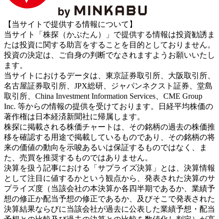
【当サイトで提供する情報について】
当サイト「株探（かぶたん）」で提供する情報は投資勧誘ま
たは投資に関する助言をすることを目的としておりません。
投資の決定は、ご自身の判断でなされますようお願いいたし
ます。
当サイトにおけるデータは、東京証券取引所、大阪取引所、
名古屋証券取引所、JPX総研、ジャパンネクスト証券、堂島
取引所、China Investment Information Services、CME Group
Inc. 等からの情報の提供を受けております。日経平均株価の
著作権は日本経済新聞社に帰属します。
株探に掲載される株価チャートは、その銘柄の過去の株価推
移を確認する用途で掲載しているものであり、その銘柄の将
来の価値の動向を示唆あるいは保証するものではなく、ま
た、売買を推奨するものではありません。
決算を扱う記事における「サプライズ決算」とは、決算情報
として注目に値するかという観点から、発表された決算のサ
プライズ度（当該会社の本決算か各四半期であるか、業績予
想の修正か配当予想の修正であるか、及びそこで発表された
決算結果ならびに当該会社が過去に公表した業績予想・配当