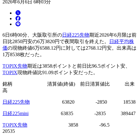
2026年6月6日 6時03分
6日6時00分、大阪取引所の
日経225先物
期近2026年6月限は前
日比2850円安の6万3820円で夜間取引を終えた。
日経平均株
価
の現物終値6万6588.12円に対しては2768.12円安。出来高は
1万8538枚だった。
TOPIX先物
期近は3858ポイントと前日比96.5ポイント安、
TOPIX
現物終値比91.09ポイント安だった。
銘柄 清算値(終値) 前日清算値比 出来
高
日経225先物
63820 -2850 18538
日経225mini
63835 -2835 389447
TOPIX先物
3858 -96.5
20535