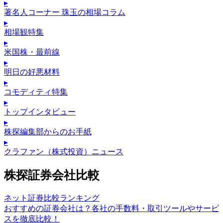
▸
著名人コーナー 珠玉の相場コラム
▸
相場観特集
▸
米国株・最前線
▸
明日の好悪材料
▸
コモディティ特集
▸
トップインタビュー
▸
株探編集部からのお手紙
▸
クラファン（株式投資）ニュース
株探証券会社比較
ネット証券比較ランキング
おすすめの証券会社は？各社の手数料・取引ツールやサービ
スを徹底比較！