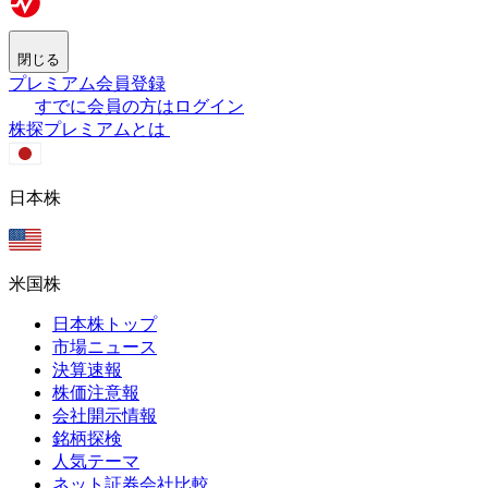
閉じる
プレミアム会員登録
すでに会員の方はログイン
株探プレミアムとは
日本株
米国株
日本株トップ
市場ニュース
決算速報
株価注意報
会社開示情報
銘柄探検
人気テーマ
ネット証券会社比較