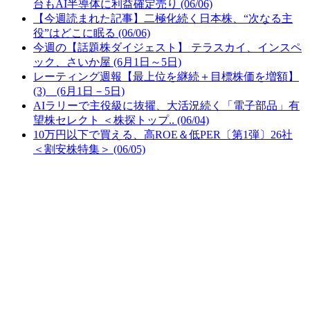
台もAI半導体に利益確定売り (06/06)
【今週読まれた記事】二極化続く日本株、“次なる主
役”はどこに眠る (06/06)
今週の【話題株ダイジェスト】 テラスカイ、インスペ
ック、さいか屋 (6月1日～5日)
レーティング週報【最上位を継続＋目標株価を増額】
(3) (6月1日－5日)
AIラリーで主役級に抜擢、大活況続く「電子部品」有
望株セレクト ＜株探トップ.. (06/04)
10万円以下で買える、高ROE＆低PER〔第1弾〕26社
＜割安株特集＞ (06/05)