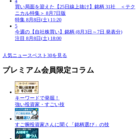
4
買い局面を迎えた【25日線上抜け】銘柄 31社 ＜テク
ニカル特集＞ 8月7日版
特集
8月8日(土) 11:20
5
今週の【自社株買い】銘柄 (8月3日～7日 発表分)
注目
8月8日(土) 18:00
人気ニュースベスト30を見る
プレミアム会員限定コラム
キーワードで発掘！
強い投資家・すごい技
すご腕投資家さんに聞く「銘柄選び」の技