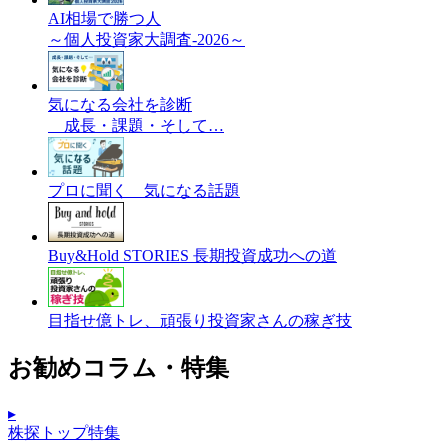
AI相場で勝つ人
～個人投資家大調査-2026～
気になる会社を診断
成長・課題・そして…
プロに聞く 気になる話題
Buy&Hold STORIES 長期投資成功への道
目指せ億トレ、頑張り投資家さんの稼ぎ技
お勧めコラム・特集
▸
株探トップ特集