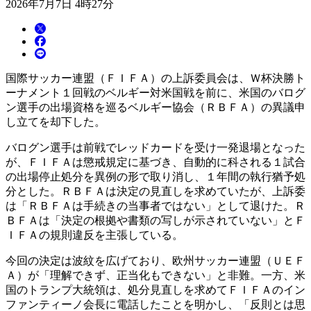
2026年7月7日 4時27分
国際サッカー連盟（ＦＩＦＡ）の上訴委員会は、Ｗ杯決勝ト
ーナメント１回戦のベルギー対米国戦を前に、米国のバログ
ン選手の出場資格を巡るベルギー協会（ＲＢＦＡ）の異議申
し立てを却下した。
バログン選手は前戦でレッドカードを受け一発退場となった
が、ＦＩＦＡは懲戒規定に基づき、自動的に科される１試合
の出場停止処分を異例の形で取り消し、１年間の執行猶予処
分とした。ＲＢＦＡは決定の見直しを求めていたが、上訴委
は「ＲＢＦＡは手続きの当事者ではない」として退けた。Ｒ
ＢＦＡは「決定の根拠や書類の写しが示されていない」とＦ
ＩＦＡの規則違反を主張している。
今回の決定は波紋を広げており、欧州サッカー連盟（ＵＥＦ
Ａ）が「理解できず、正当化もできない」と非難。一方、米
国のトランプ大統領は、処分見直しを求めてＦＩＦＡのイン
ファンティーノ会長に電話したことを明かし、「反則とは思