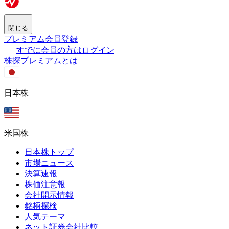
閉じる
プレミアム会員登録
すでに会員の方はログイン
株探プレミアムとは
日本株
米国株
日本株トップ
市場ニュース
決算速報
株価注意報
会社開示情報
銘柄探検
人気テーマ
ネット証券会社比較