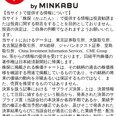
【当サイトで提供する情報について】
当サイト「株探（かぶたん）」で提供する情報は投資勧誘ま
たは投資に関する助言をすることを目的としておりません。
投資の決定は、ご自身の判断でなされますようお願いいたし
ます。
当サイトにおけるデータは、東京証券取引所、大阪取引所、
名古屋証券取引所、JPX総研、ジャパンネクスト証券、堂島
取引所、China Investment Information Services、CME Group
Inc. 等からの情報の提供を受けております。日経平均株価の
著作権は日本経済新聞社に帰属します。
株探に掲載される株価チャートは、その銘柄の過去の株価推
移を確認する用途で掲載しているものであり、その銘柄の将
来の価値の動向を示唆あるいは保証するものではなく、ま
た、売買を推奨するものではありません。
決算を扱う記事における「サプライズ決算」とは、決算情報
として注目に値するかという観点から、発表された決算のサ
プライズ度（当該会社の本決算か各四半期であるか、業績予
想の修正か配当予想の修正であるか、及びそこで発表された
決算結果ならびに当該会社が過去に公表した業績予想・配当