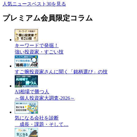
人気ニュースベスト30を見る
プレミアム会員限定コラム
キーワードで発掘！
強い投資家・すごい技
すご腕投資家さんに聞く「銘柄選び」の技
AI相場で勝つ人
～個人投資家大調査-2026～
気になる会社を診断
成長・課題・そして…