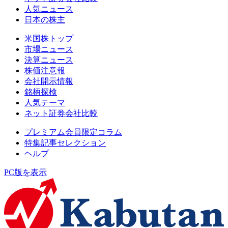
人気ニュース
日本の株主
米国株トップ
市場ニュース
決算ニュース
株価注意報
会社開示情報
銘柄探検
人気テーマ
ネット証券会社比較
プレミアム会員限定コラム
特集記事セレクション
ヘルプ
PC版を表示