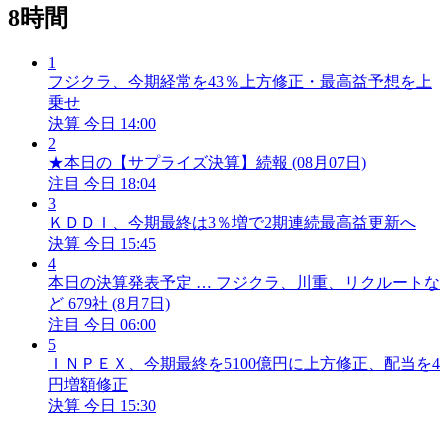
8時間
1
フジクラ、今期経常を43％上方修正・最高益予想を上
乗せ
決算
今日 14:00
2
★本日の【サプライズ決算】続報 (08月07日)
注目
今日 18:04
3
ＫＤＤＩ、今期最終は3％増で2期連続最高益更新へ
決算
今日 15:45
4
本日の決算発表予定 … フジクラ、川重、リクルートな
ど 679社 (8月7日)
注目
今日 06:00
5
ＩＮＰＥＸ、今期最終を5100億円に上方修正、配当を4
円増額修正
決算
今日 15:30