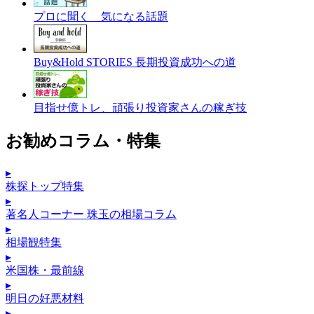
プロに聞く 気になる話題
Buy&Hold STORIES 長期投資成功への道
目指せ億トレ、頑張り投資家さんの稼ぎ技
お勧めコラム・特集
▸
株探トップ特集
▸
著名人コーナー 珠玉の相場コラム
▸
相場観特集
▸
米国株・最前線
▸
明日の好悪材料
▸