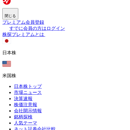
閉じる
プレミアム会員登録
すでに会員の方はログイン
株探プレミアムとは
日本株
米国株
日本株トップ
市場ニュース
決算速報
株価注意報
会社開示情報
銘柄探検
人気テーマ
ネット証券会社比較