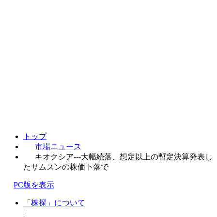
トップ
市場ニュース
キオクシア---大幅続落、想定以上の暫定決算発表し
たサムスンの株価下落で
PC版を表示
「株探」について
|