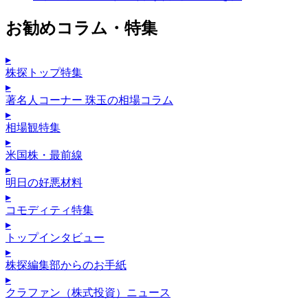
お勧めコラム・特集
▸
株探トップ特集
▸
著名人コーナー 珠玉の相場コラム
▸
相場観特集
▸
米国株・最前線
▸
明日の好悪材料
▸
コモディティ特集
▸
トップインタビュー
▸
株探編集部からのお手紙
▸
クラファン（株式投資）ニュース