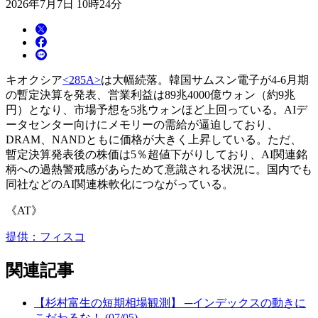
2026年7月7日 10時24分
キオクシア
<285A>
は大幅続落。韓国サムスン電子が4-6月期
の暫定決算を発表、営業利益は89兆4000億ウォン（約9兆
円）となり、市場予想を5兆ウォンほど上回っている。AIデ
ータセンター向けにメモリーの需給が逼迫しており、
DRAM、NANDともに価格が大きく上昇している。ただ、
暫定決算発表後の株価は5％超値下がりしており、AI関連銘
柄への過熱警戒感があらためて意識される状況に。国内でも
同社などのAI関連株軟化につながっている。
《AT》
提供：フィスコ
関連記事
【杉村富生の短期相場観測】 ─インデックスの動きに
こだわるな！ (07/05)