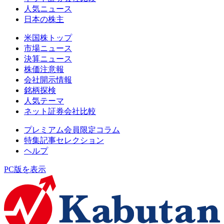
人気ニュース
日本の株主
米国株トップ
市場ニュース
決算ニュース
株価注意報
会社開示情報
銘柄探検
人気テーマ
ネット証券会社比較
プレミアム会員限定コラム
特集記事セレクション
ヘルプ
PC版を表示