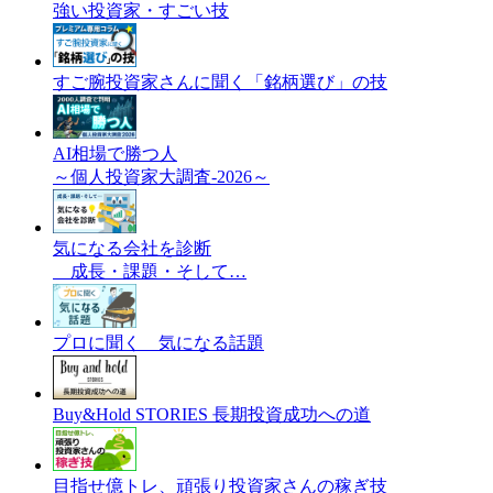
強い投資家・すごい技
すご腕投資家さんに聞く「銘柄選び」の技
AI相場で勝つ人
～個人投資家大調査-2026～
気になる会社を診断
成長・課題・そして…
プロに聞く 気になる話題
Buy&Hold STORIES 長期投資成功への道
目指せ億トレ、頑張り投資家さんの稼ぎ技