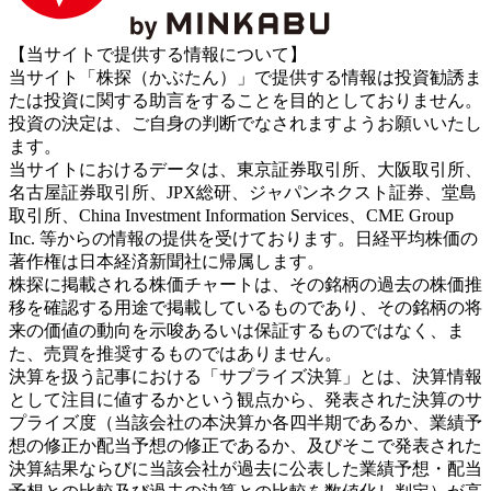
【当サイトで提供する情報について】
当サイト「株探（かぶたん）」で提供する情報は投資勧誘ま
たは投資に関する助言をすることを目的としておりません。
投資の決定は、ご自身の判断でなされますようお願いいたし
ます。
当サイトにおけるデータは、東京証券取引所、大阪取引所、
名古屋証券取引所、JPX総研、ジャパンネクスト証券、堂島
取引所、China Investment Information Services、CME Group
Inc. 等からの情報の提供を受けております。日経平均株価の
著作権は日本経済新聞社に帰属します。
株探に掲載される株価チャートは、その銘柄の過去の株価推
移を確認する用途で掲載しているものであり、その銘柄の将
来の価値の動向を示唆あるいは保証するものではなく、ま
た、売買を推奨するものではありません。
決算を扱う記事における「サプライズ決算」とは、決算情報
として注目に値するかという観点から、発表された決算のサ
プライズ度（当該会社の本決算か各四半期であるか、業績予
想の修正か配当予想の修正であるか、及びそこで発表された
決算結果ならびに当該会社が過去に公表した業績予想・配当