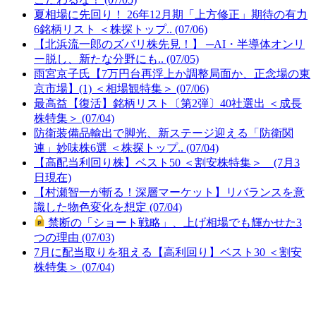
夏相場に先回り！ 26年12月期「上方修正」期待の有力
6銘柄リスト ＜株探トップ.. (07/06)
【北浜流一郎のズバリ株先見！】 ─AI・半導体オンリ
ー脱し、新たな分野にも.. (07/05)
雨宮京子氏【7万円台再浮上か調整局面か、正念場の東
京市場】(1) ＜相場観特集＞ (07/06)
最高益【復活】銘柄リスト〔第2弾〕40社選出 ＜成長
株特集＞ (07/04)
防衛装備品輸出で脚光、新ステージ迎える「防衛関
連」妙味株6選 ＜株探トップ.. (07/04)
【高配当利回り株】ベスト50 ＜割安株特集＞ (7月3
日現在)
【村瀬智一が斬る！深層マーケット】リバランスを意
識した物色変化を想定 (07/04)
禁断の「ショート戦略」、上げ相場でも輝かせた3
つの理由 (07/03)
7月に配当取りを狙える【高利回り】ベスト30 ＜割安
株特集＞ (07/04)