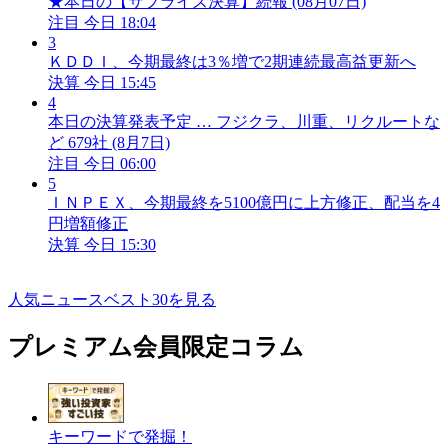
★本日の【サプライズ決算】続報 (08月07日)
注目
今日 18:04
3
ＫＤＤＩ、今期最終は3％増で2期連続最高益更新へ
決算
今日 15:45
4
本日の決算発表予定 … フジクラ、川重、リクルートな
ど 679社 (8月7日)
注目
今日 06:00
5
ＩＮＰＥＸ、今期最終を5100億円に上方修正、配当を4
円増額修正
決算
今日 15:30
人気ニュースベスト30を見る
プレミアム会員限定コラム
キーワードで発掘！