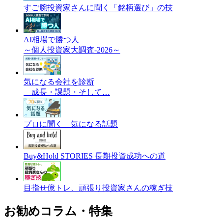
すご腕投資家さんに聞く「銘柄選び」の技
AI相場で勝つ人
～個人投資家大調査-2026～
気になる会社を診断
成長・課題・そして…
プロに聞く 気になる話題
Buy&Hold STORIES 長期投資成功への道
目指せ億トレ、頑張り投資家さんの稼ぎ技
お勧めコラム・特集