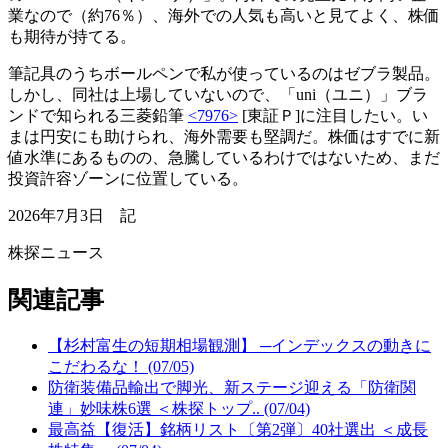
業なので（約76％）、海外での人気も高いと見てよく、株価
も期待が持てる。
筆記具のうちボールペンで私が使っているのはゼブラ製品。
しかし、同社は上場していないので、「uni（ユニ）」ブラ
ンドで知られる三菱鉛筆
<7976>
[東証Ｐ]に注目したい。い
まは円安にも助けられ、海外需要も堅調だ。株価はすでに新
値水準にあるものの、急騰しているわけではないため、まだ
投資許容ゾーンに位置している。
2026年7月3日 記
株探ニュース
関連記事
【杉村富生の短期相場観測】 ─インデックスの動きに
こだわるな！ (07/05)
防衛装備品輸出で脚光、新ステージ迎える「防衛関
連」妙味株6選 ＜株探トップ.. (07/04)
最高益【復活】銘柄リスト〔第2弾〕40社選出 ＜成長