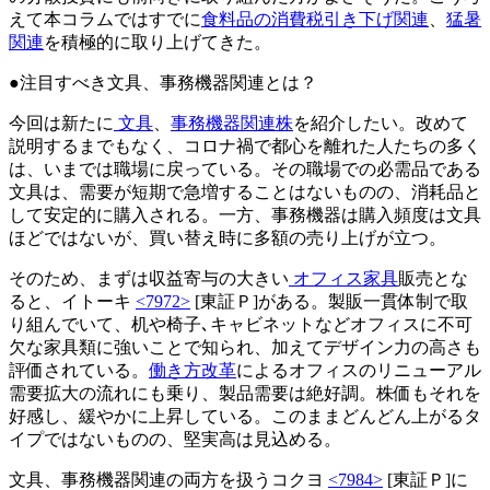
えて本コラムではすでに
食料品の消費税引き下げ関連
、
猛暑
関連
を積極的に取り上げてきた。
●注目すべき文具、事務機器関連とは？
今回は新たに
文具
、
事務機器関連株
を紹介したい。改めて
説明するまでもなく、コロナ禍で都心を離れた人たちの多く
は、いまでは職場に戻っている。その職場での必需品である
文具は、需要が短期で急増することはないものの、消耗品と
して安定的に購入される。一方、事務機器は購入頻度は文具
ほどではないが、買い替え時に多額の売り上げが立つ。
そのため、まずは収益寄与の大きい
オフィス家具
販売とな
ると、イトーキ
<7972>
[東証Ｐ]がある。製販一貫体制で取
り組んでいて、机や椅子､キャビネットなどオフィスに不可
欠な家具類に強いことで知られ、加えてデザイン力の高さも
評価されている。
働き方改革
によるオフィスのリニューアル
需要拡大の流れにも乗り、製品需要は絶好調。株価もそれを
好感し、緩やかに上昇している。このままどんどん上がるタ
イプではないものの、堅実高は見込める。
文具、事務機器関連の両方を扱うコクヨ
<7984>
[東証Ｐ]に