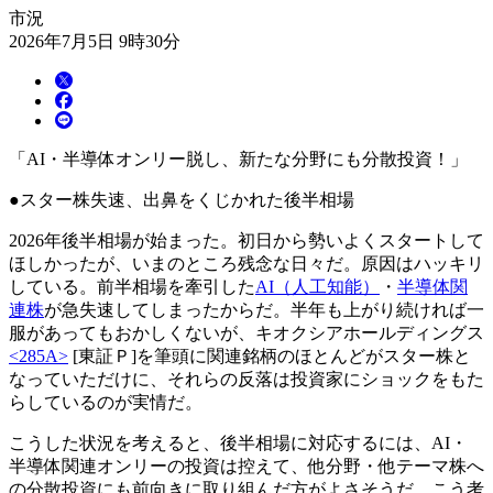
市況
2026年7月5日 9時30分
「AI・半導体オンリー脱し、新たな分野にも分散投資！」
●スター株失速、出鼻をくじかれた後半相場
2026年後半相場が始まった。初日から勢いよくスタートして
ほしかったが、いまのところ残念な日々だ。原因はハッキリ
している。前半相場を牽引した
AI（人工知能）
・
半導体関
連株
が急失速してしまったからだ。半年も上がり続ければ一
服があってもおかしくないが、キオクシアホールディングス
<285A>
[東証Ｐ]を筆頭に関連銘柄のほとんどがスター株と
なっていただけに、それらの反落は投資家にショックをもた
らしているのが実情だ。
こうした状況を考えると、後半相場に対応するには、AI・
半導体関連オンリーの投資は控えて、他分野・他テーマ株へ
の分散投資にも前向きに取り組んだ方がよさそうだ。こう考