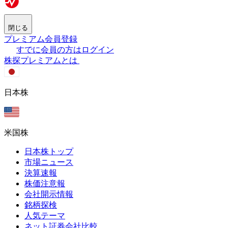
閉じる
プレミアム会員登録
すでに会員の方はログイン
株探プレミアムとは
日本株
米国株
日本株トップ
市場ニュース
決算速報
株価注意報
会社開示情報
銘柄探検
人気テーマ
ネット証券会社比較