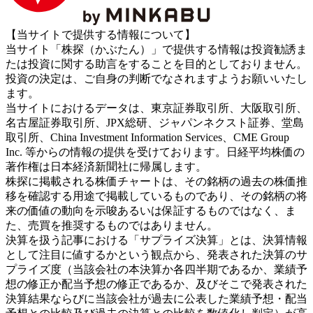
【当サイトで提供する情報について】
当サイト「株探（かぶたん）」で提供する情報は投資勧誘ま
たは投資に関する助言をすることを目的としておりません。
投資の決定は、ご自身の判断でなされますようお願いいたし
ます。
当サイトにおけるデータは、東京証券取引所、大阪取引所、
名古屋証券取引所、JPX総研、ジャパンネクスト証券、堂島
取引所、China Investment Information Services、CME Group
Inc. 等からの情報の提供を受けております。日経平均株価の
著作権は日本経済新聞社に帰属します。
株探に掲載される株価チャートは、その銘柄の過去の株価推
移を確認する用途で掲載しているものであり、その銘柄の将
来の価値の動向を示唆あるいは保証するものではなく、ま
た、売買を推奨するものではありません。
決算を扱う記事における「サプライズ決算」とは、決算情報
として注目に値するかという観点から、発表された決算のサ
プライズ度（当該会社の本決算か各四半期であるか、業績予
想の修正か配当予想の修正であるか、及びそこで発表された
決算結果ならびに当該会社が過去に公表した業績予想・配当