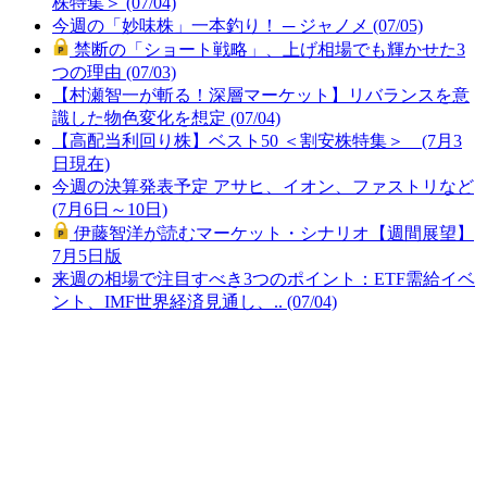
株特集＞ (07/04)
今週の「妙味株」一本釣り！ ─ ジャノメ (07/05)
禁断の「ショート戦略」、上げ相場でも輝かせた3
つの理由 (07/03)
【村瀬智一が斬る！深層マーケット】リバランスを意
識した物色変化を想定 (07/04)
【高配当利回り株】ベスト50 ＜割安株特集＞ (7月3
日現在)
今週の決算発表予定 アサヒ、イオン、ファストリなど
(7月6日～10日)
伊藤智洋が読むマーケット・シナリオ【週間展望】
7月5日版
来週の相場で注目すべき3つのポイント：ETF需給イベ
ント、IMF世界経済見通し、.. (07/04)