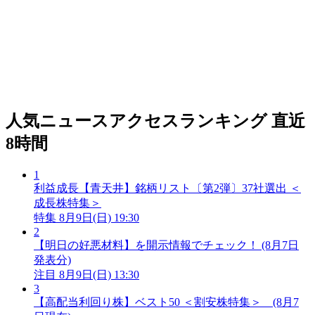
人気ニュースアクセスランキング
直近
8時間
1
利益成長【青天井】銘柄リスト〔第2弾〕37社選出 ＜
成長株特集＞
特集
8月9日(日) 19:30
2
【明日の好悪材料】を開示情報でチェック！ (8月7日
発表分)
注目
8月9日(日) 13:30
3
【高配当利回り株】ベスト50 ＜割安株特集＞ (8月7