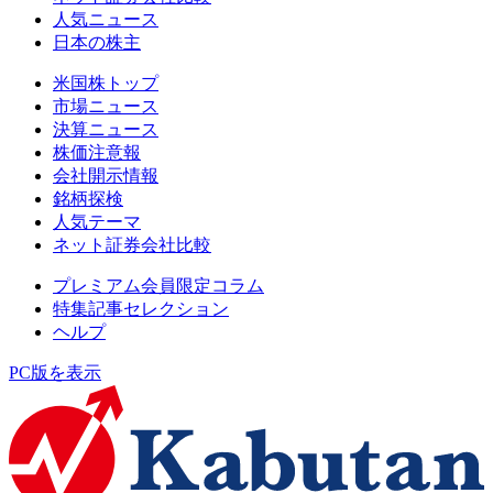
人気ニュース
日本の株主
米国株トップ
市場ニュース
決算ニュース
株価注意報
会社開示情報
銘柄探検
人気テーマ
ネット証券会社比較
プレミアム会員限定コラム
特集記事セレクション
ヘルプ
PC版を表示