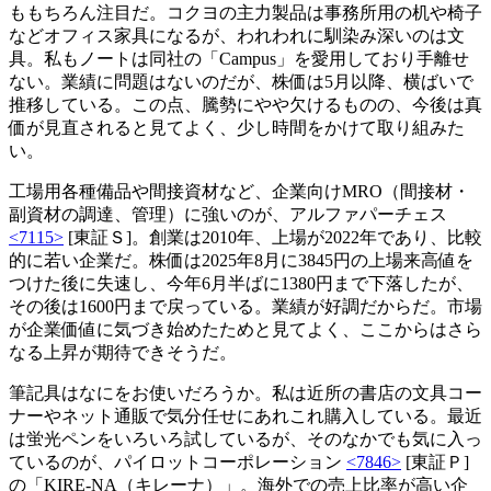
ももちろん注目だ。コクヨの主力製品は事務所用の机や椅子
などオフィス家具になるが、われわれに馴染み深いのは文
具。私もノートは同社の「Campus」を愛用しており手離せ
ない。業績に問題はないのだが、株価は5月以降、横ばいで
推移している。この点、騰勢にやや欠けるものの、今後は真
価が見直されると見てよく、少し時間をかけて取り組みた
い。
工場用各種備品や間接資材など、企業向けMRO（間接材・
副資材の調達、管理）に強いのが、アルファパーチェス
<7115>
[東証Ｓ]。創業は2010年、上場が2022年であり、比較
的に若い企業だ。株価は2025年8月に3845円の上場来高値を
つけた後に失速し、今年6月半ばに1380円まで下落したが、
その後は1600円まで戻っている。業績が好調だからだ。市場
が企業価値に気づき始めたためと見てよく、ここからはさら
なる上昇が期待できそうだ。
筆記具はなにをお使いだろうか。私は近所の書店の文具コー
ナーやネット通販で気分任せにあれこれ購入している。最近
は蛍光ペンをいろいろ試しているが、そのなかでも気に入っ
ているのが、パイロットコーポレーション
<7846>
[東証Ｐ]
の「KIRE-NA（キレーナ）」。海外での売上比率が高い企