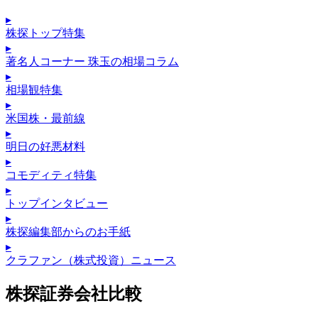
▸
株探トップ特集
▸
著名人コーナー 珠玉の相場コラム
▸
相場観特集
▸
米国株・最前線
▸
明日の好悪材料
▸
コモディティ特集
▸
トップインタビュー
▸
株探編集部からのお手紙
▸
クラファン（株式投資）ニュース
株探証券会社比較