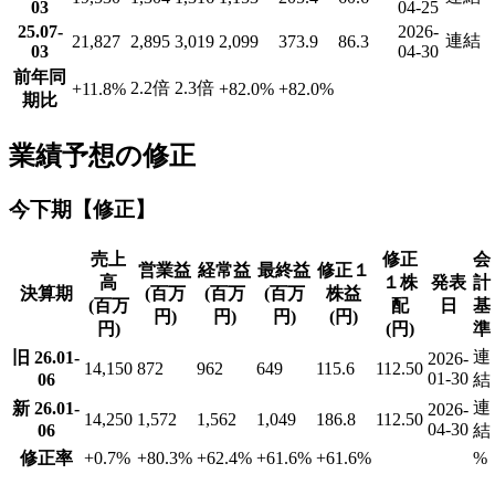
03
04-25
25.07-
2026-
連結
21,827
2,895
3,019
2,099
373.9
86.3
03
04-30
前年同
2.2倍
2.3倍
+11.8
%
+82.0
%
+82.0
%
期比
業績予想の修正
今下期【修正】
売上
修正
会
営業益
経常益
最終益
修正１
高
１株
発表
計
決算期
(百万
(百万
(百万
株益
(百万
配
日
基
円)
円)
円)
(円)
円)
(円)
準
連
旧 26.01-
2026-
14,150
872
962
649
115.6
112.50
01-30
06
結
連
新 26.01-
2026-
14,250
1,572
1,562
1,049
186.8
112.50
04-30
06
結
修正率
+0.7
%
+80.3
%
+62.4
%
+61.6
%
+61.6
%
%