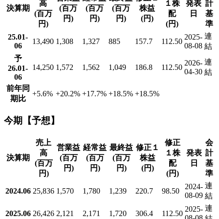
高
１株
発表
計
決算期
(百万
(百万
(百万
株益
(百万
配
日
基
円)
円)
円)
(円)
円)
(円)
準
連
25.01-
2025-
13,490
1,308
1,327
885
157.7
112.50
06
08-08
結
予
連
2026-
14,250
1,572
1,562
1,049
186.8
112.50
26.01-
04-30
結
06
前年同
+5.6
%
+20.2
%
+17.7
%
+18.5
%
+18.5
%
期比
今期【予想】
売上
修正
会
営業益
経常益
最終益
修正１
高
１株
発表
計
決算期
(百万
(百万
(百万
株益
(百万
配
日
基
円)
円)
円)
(円)
円)
(円)
準
連
2024-
2024.06
25,836
1,570
1,780
1,239
220.7
98.50
08-09
結
連
2025-
2025.06
26,426
2,121
2,171
1,720
306.4
112.50
08-08
結