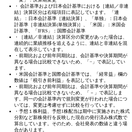
・ 会計基準および日本会計基準における［連結／非連
結］決算区分は右端項目に表記しています。 「連
結」：日本会計基準［連結決算］、「単独」：日本会
計基準［非連結決算(単独決算)］、「米国」：米国会
計基準、「IFRS」：国際会計基準
・［連結／非連結］決算区分の変更があった場合は、
連続的に業績推移を追えるように、連結と非連結を混
在して表示しています。
・前期比および前年同期比は、会計基準や決算期間が
異なる場合は比較できないため、「−」で表記してい
ます。
・米国会計基準と国際会計基準では、「経常益」欄の
数値は「税引き前利益」を表記しています。
・前期比および前年同期比は、会計基準や決算期間が
異なる場合は比較できないため、「－」で表記しま
す。同一の会計基準内で規則変更が行われた場合につ
いては、変更は考慮せずに比較を行っています。
・予想１株利益、予想1株配当は期中に実施された株式
分割など新株発行を反映した現在の発行済み株式数で
算出しています。そのため、会社発表の数値と違う場
合があります。