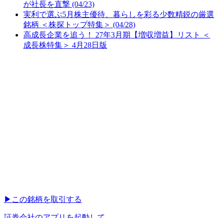
が社長を直撃 (04/23)
実利で選ぶ5月株主優待、暮らしを彩る少数精鋭の厳選
銘柄 ＜株探トップ特集＞ (04/28)
高成長企業を追う！ 27年3月期【増収増益】リスト ＜
成長株特集＞ 4月28日版
▶︎
この銘柄を取引する
証券会社のアプリを起動して