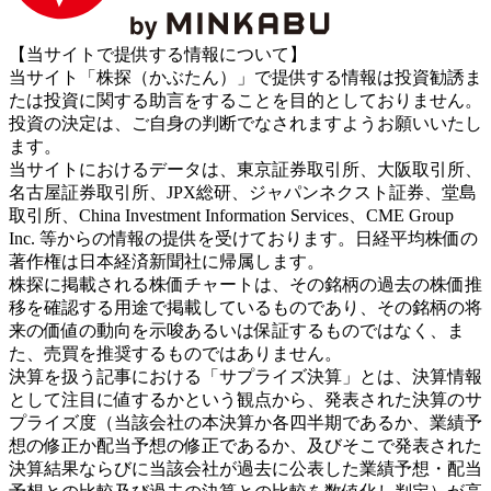
【当サイトで提供する情報について】
当サイト「株探（かぶたん）」で提供する情報は投資勧誘ま
たは投資に関する助言をすることを目的としておりません。
投資の決定は、ご自身の判断でなされますようお願いいたし
ます。
当サイトにおけるデータは、東京証券取引所、大阪取引所、
名古屋証券取引所、JPX総研、ジャパンネクスト証券、堂島
取引所、China Investment Information Services、CME Group
Inc. 等からの情報の提供を受けております。日経平均株価の
著作権は日本経済新聞社に帰属します。
株探に掲載される株価チャートは、その銘柄の過去の株価推
移を確認する用途で掲載しているものであり、その銘柄の将
来の価値の動向を示唆あるいは保証するものではなく、ま
た、売買を推奨するものではありません。
決算を扱う記事における「サプライズ決算」とは、決算情報
として注目に値するかという観点から、発表された決算のサ
プライズ度（当該会社の本決算か各四半期であるか、業績予
想の修正か配当予想の修正であるか、及びそこで発表された
決算結果ならびに当該会社が過去に公表した業績予想・配当