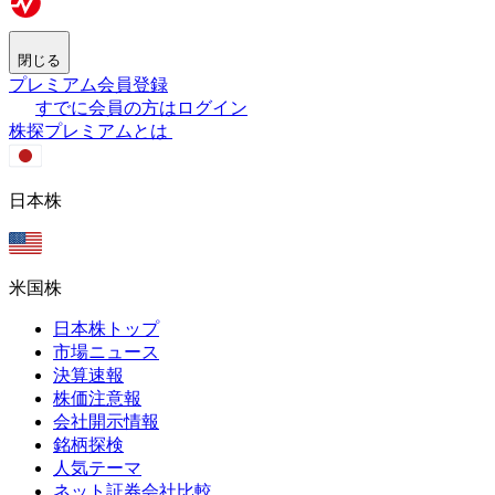
閉じる
プレミアム会員登録
すでに会員の方はログイン
株探プレミアムとは
日本株
米国株
日本株トップ
市場ニュース
決算速報
株価注意報
会社開示情報
銘柄探検
人気テーマ
ネット証券会社比較