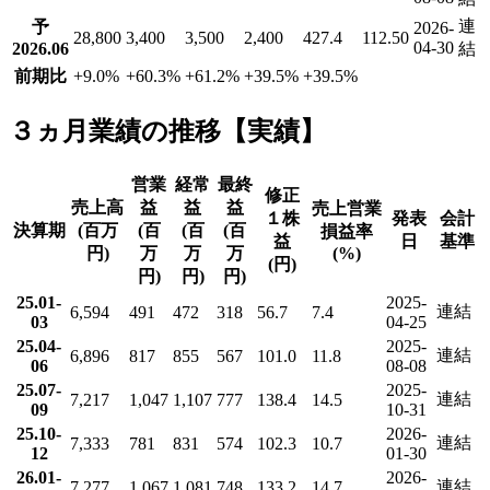
連
予
2026-
28,800
3,400
3,500
2,400
427.4
112.50
04-30
2026.06
結
前期比
+9.0
%
+60.3
%
+61.2
%
+39.5
%
+39.5
%
３ヵ月業績の推移【実績】
営業
経常
最終
修正
売上高
益
益
益
売上営業
１株
発表
会計
決算期
(百万
(百
(百
(百
損益率
益
日
基準
円)
万
万
万
(%)
(円)
円)
円)
円)
25.01-
2025-
連結
6,594
491
472
318
56.7
7.4
03
04-25
25.04-
2025-
連結
6,896
817
855
567
101.0
11.8
06
08-08
25.07-
2025-
連結
7,217
1,047
1,107
777
138.4
14.5
09
10-31
25.10-
2026-
連結
7,333
781
831
574
102.3
10.7
12
01-30
26.01-
2026-
連結
7,277
1,067
1,081
748
133.2
14.7