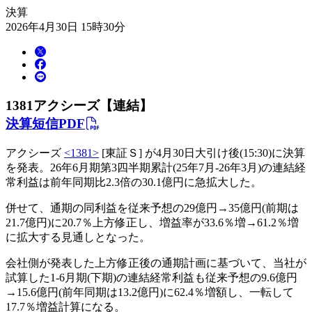
決算
2026年4月30日 15時30分
1381
アクシーズ【連結】
決算短信PDF
アクシーズ
<1381>
[東証Ｓ] が4月30日大引け後(15:30)に決算
を発表。26年6月期第3四半期累計(25年7月-26年3月)の連結経
常利益は前年同期比2.3倍の30.1億円に急拡大した。
併せて、通期の同利益を従来予想の29億円→35億円(前期は
21.7億円)に20.7％上方修正し、増益率が33.6％増→61.2％増
に拡大する見通しとなった。
会社側が発表した上方修正後の通期計画に基づいて、当社が
試算した1-6月期(下期)の連結経常利益も従来予想の9.6億円
→15.6億円(前年同期は13.2億円)に62.4％増額し、一転して
17.7％増益計算になる。