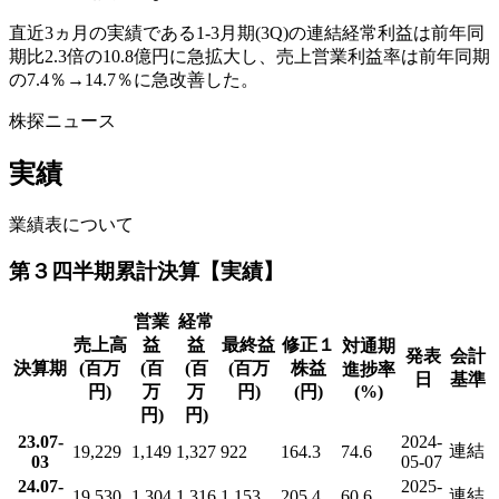
直近3ヵ月の実績である1-3月期(3Q)の連結経常利益は前年同
期比2.3倍の10.8億円に急拡大し、売上営業利益率は前年同期
の7.4％→14.7％に急改善した。
株探ニュース
実績
業績表について
第３四半期累計決算【実績】
営業
経常
売上高
益
益
最終益
修正１
対通期
発表
会計
決算期
(百万
(百
(百
(百万
株益
進捗率
日
基準
円)
万
万
円)
(円)
(%)
円)
円)
23.07-
2024-
連結
19,229
1,149
1,327
922
164.3
74.6
03
05-07
24.07-
2025-
連結
19,530
1,304
1,316
1,153
205.4
60.6