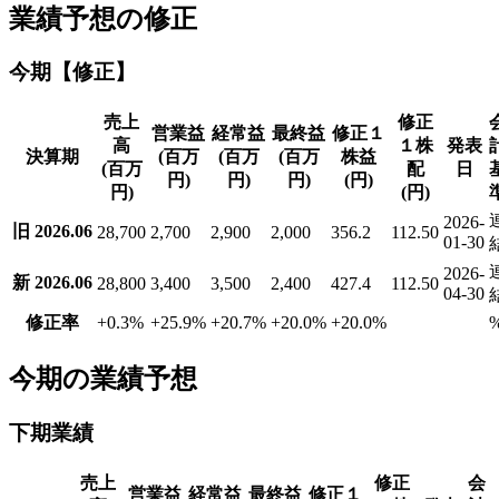
業績予想の修正
今期【修正】
売上
修正
営業益
経常益
最終益
修正１
高
１株
発表
決算期
(百万
(百万
(百万
株益
(百万
配
日
円)
円)
円)
(円)
円)
(円)
2026-
旧 2026.06
28,700
2,700
2,900
2,000
356.2
112.50
01-30
2026-
新 2026.06
28,800
3,400
3,500
2,400
427.4
112.50
04-30
修正率
+0.3
%
+25.9
%
+20.7
%
+20.0
%
+20.0
%
今期の業績予想
下期業績
売上
修正
会
営業益
経常益
最終益
修正１