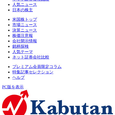
人気ニュース
日本の株主
米国株トップ
市場ニュース
決算ニュース
株価注意報
会社開示情報
銘柄探検
人気テーマ
ネット証券会社比較
プレミアム会員限定コラム
特集記事セレクション
ヘルプ
PC版を表示