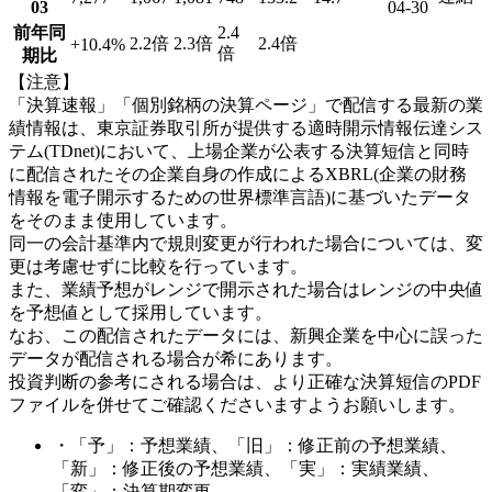
03
04-30
前年同
2.4
2.2倍
2.3倍
2.4倍
+10.4
%
倍
期比
【注意】
「決算速報」「個別銘柄の決算ページ」で配信する最新の業
績情報は、東京証券取引所が提供する適時開示情報伝達シス
テム(TDnet)において、上場企業が公表する決算短信と同時
に配信されたその企業自身の作成によるXBRL(企業の財務
情報を電子開示するための世界標準言語)に基づいたデータ
をそのまま使用しています。
同一の会計基準内で規則変更が行われた場合については、変
更は考慮せずに比較を行っています。
また、業績予想がレンジで開示された場合はレンジの中央値
を予想値として採用しています。
なお、この配信されたデータには、新興企業を中心に誤った
データが配信される場合が希にあります。
投資判断の参考にされる場合は、より正確な決算短信のPDF
ファイルを併せてご確認くださいますようお願いします。
・「予」：予想業績、「旧」：修正前の予想業績、
「新」：修正後の予想業績、「実」：実績業績、
「変」：決算期変更