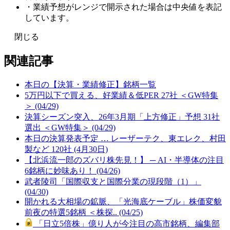
・業績予想がレンジで開示された場合は中央値を表記
しています。
閉じる
関連記事
本日の【決算・業績修正】銘柄一覧
5万円以下で買える、好業績＆低PER 27社 ＜GW特集
＞ (04/29)
決算シーズン突入、26年3月期「上方修正」予想 31社
選出 ＜GW特集＞ (04/29)
本日の決算発表予定 … レーザーテク、東エレク、村田
製など 120社 (4月30日)
【北浜流一郎のズバリ株先見！】 ─ AI・半導体の注目
6銘柄に妙味あり！ (04/26)
武者陵司「国際収支と国際分業の現段階（1）」
(04/30)
開かれる大相場の鉱脈、「光海底ケーブル」株価変貌
前夜の特選5銘柄 ＜株探.. (04/25)
「日立5倍株」億り人が今注目の高市銘柄、編集部