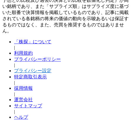
予想との比較及び過去の決算との比較を数値化し判定）が高
い銘柄であり、また「サプライズ順」はサプライズ度に基づ
いた順番で決算情報を掲載しているものであり、記事に掲載
されている各銘柄の将来の価値の動向を示唆あるいは保証す
るものではなく、また、売買を推奨するものではありませ
ん。
「株探」について
|
利用規約
プライバシーポリシー
|
プライバシー設定
特定商取引表示
|
採用情報
|
運営会社
サイトマップ
|
ヘルプ