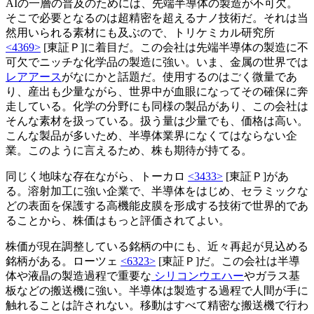
AIの一層の普及のためには、先端半導体の製造が不可欠。
そこで必要となるのは超精密を超えるナノ技術だ。それは当
然用いられる素材にも及ぶので、トリケミカル研究所
<4369>
[東証Ｐ]に着目だ。この会社は先端半導体の製造に不
可欠でニッチな化学品の製造に強い。いま、金属の世界では
レアアース
がなにかと話題だ。使用するのはごく微量であ
り、産出も少量ながら、世界中が血眼になってその確保に奔
走している。化学の分野にも同様の製品があり、この会社は
そんな素材を扱っている。扱う量は少量でも、価格は高い。
こんな製品が多いため、半導体業界になくてはならない企
業。このように言えるため、株も期待が持てる。
同じく地味な存在ながら、トーカロ
<3433>
[東証Ｐ]があ
る。溶射加工に強い企業で、半導体をはじめ、セラミックな
どの表面を保護する高機能皮膜を形成する技術で世界的であ
ることから、株価はもっと評価されてよい。
株価が現在調整している銘柄の中にも、近々再起が見込める
銘柄がある。ローツェ
<6323>
[東証Ｐ]だ。この会社は半導
体や液晶の製造過程で重要な
シリコンウエハー
やガラス基
板などの搬送機に強い。半導体は製造する過程で人間が手に
触れることは許されない。移動はすべて精密な搬送機で行わ