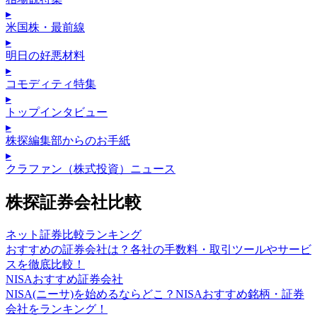
▸
米国株・最前線
▸
明日の好悪材料
▸
コモディティ特集
▸
トップインタビュー
▸
株探編集部からのお手紙
▸
クラファン（株式投資）ニュース
株探証券会社比較
ネット証券比較ランキング
おすすめの証券会社は？各社の手数料・取引ツールやサービ
スを徹底比較！
NISAおすすめ証券会社
NISA(ニーサ)を始めるならどこ？NISAおすすめ銘柄・証券
会社をランキング！