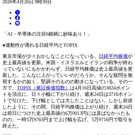
2026年4月26日 9時30分
「AI・半導体の注目6銘柄に妙味あり！」
●連動性が薄れる日経平均とTOPIX
東京市場が少々おかしなことになっている。
日経平均株価
が
史上最高値を更新。米国・イスラエルとイランの戦争が終わ
っていないにもかかわらず、日経平均株価は史上最高値を更
新した。こんなに上がっていいのだろうか。そんな疑問を無
視するかの如く、堅調そのものの動きになっている。その一
方で、
TOPIX（東証株価指数）
は4月16日高値の3824ポイン
トを頂点に、日々小幅に下がり続け、週末24日は3716ポイン
トで引けた。下げ幅としては大したことはない。しかし前述
したように、その間、日経平均株価は上がり続け、週末24日
は前日につけた史上最高値の6万0013円には及ばなかったも
のの、一時5万9763円まで上げ幅を広げ、5万9716円で取引を
終えた。