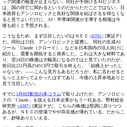
ック関連の報道が止まらない。同社が手掛けるAIビジネス
は、国の存亡に関わるというのだからただごとではない。日
本政府もアンソロピックと良好な関係を結ばざるを得なくな
ると見てよいだけに、AI・半導体関連が主導する相場は今
後も続くと予想される。
こうなるため、まず注目したいのはＮＥＣ
<6701>
[東証Ｐ]
だ。同社は23日、アンソロピックと提携し、同社の生成AI
ツール「Claude（クロード）」などを日本国内の法人向けに
紹介し、需要を開拓すると発表した。これは大きな材料であ
り、翌24日の株価は大幅高になるのではと見ていたのだが、
前日比221円高の4513円で取引を終えた。「結構上がったじ
ゃないか」――こんな見方もあるだろうが、私に言わせると
もっと上がってよかったはずであり、今後の上昇余地ありと
見て注目したい。
すでに
3月8日配信の本コラム
で取り上げたが、アンソロピッ
クの「Claude」を扱える日本企業がもう一社ある。野村総合
研究所
<4307>
[東証Ｐ]だ。こちらの株価は堅調に戻りつつ
あるが、ＮＥＣの登場でやや存在感が薄れている。だからこ
そ、妙味ありといえる。