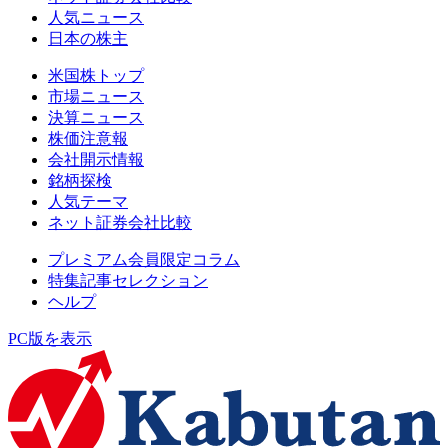
人気ニュース
日本の株主
米国株トップ
市場ニュース
決算ニュース
株価注意報
会社開示情報
銘柄探検
人気テーマ
ネット証券会社比較
プレミアム会員限定コラム
特集記事セレクション
ヘルプ
PC版を表示