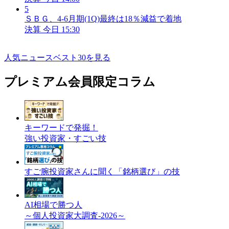
5
ＳＢＧ、4-6月期(1Q)最終は18％減益で着地
決算
今日 15:30
人気ニュースベスト30を見る
プレミアム会員限定コラム
キーワードで発掘！
強い投資家・すごい技
すご腕投資家さんに聞く「銘柄選び」の技
AI相場で勝つ人
～個人投資家大調査-2026～