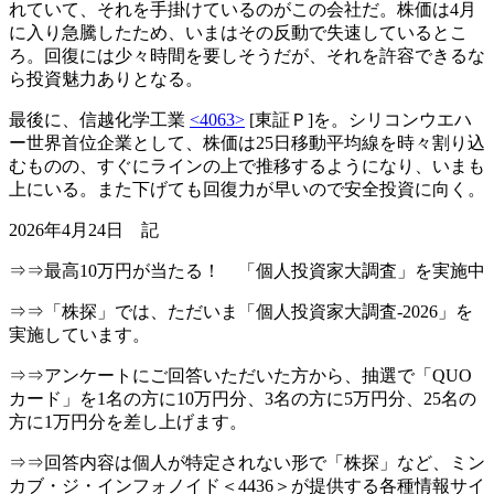
れていて、それを手掛けているのがこの会社だ。株価は4月
に入り急騰したため、いまはその反動で失速しているとこ
ろ。回復には少々時間を要しそうだが、それを許容できるな
ら投資魅力ありとなる。
最後に、信越化学工業
<4063>
[東証Ｐ]を。シリコンウエハ
ー世界首位企業として、株価は25日移動平均線を時々割り込
むものの、すぐにラインの上で推移するようになり、いまも
上にいる。また下げても回復力が早いので安全投資に向く。
2026年4月24日 記
⇒⇒最高10万円が当たる！ 「個人投資家大調査」を実施中
⇒⇒「株探」では、ただいま「個人投資家大調査-2026」を
実施しています。
⇒⇒アンケートにご回答いただいた方から、抽選で「QUO
カード」を1名の方に10万円分、3名の方に5万円分、25名の
方に1万円分を差し上げます。
⇒⇒回答内容は個人が特定されない形で「株探」など、ミン
カブ・ジ・インフォノイド＜4436＞が提供する各種情報サイ