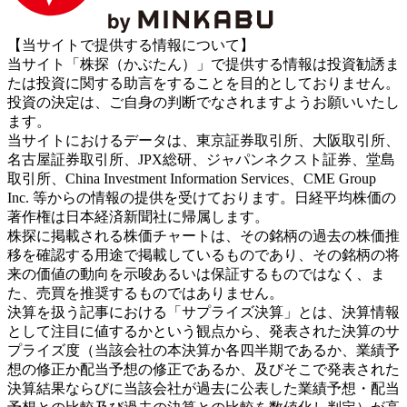
【当サイトで提供する情報について】
当サイト「株探（かぶたん）」で提供する情報は投資勧誘ま
たは投資に関する助言をすることを目的としておりません。
投資の決定は、ご自身の判断でなされますようお願いいたし
ます。
当サイトにおけるデータは、東京証券取引所、大阪取引所、
名古屋証券取引所、JPX総研、ジャパンネクスト証券、堂島
取引所、China Investment Information Services、CME Group
Inc. 等からの情報の提供を受けております。日経平均株価の
著作権は日本経済新聞社に帰属します。
株探に掲載される株価チャートは、その銘柄の過去の株価推
移を確認する用途で掲載しているものであり、その銘柄の将
来の価値の動向を示唆あるいは保証するものではなく、ま
た、売買を推奨するものではありません。
決算を扱う記事における「サプライズ決算」とは、決算情報
として注目に値するかという観点から、発表された決算のサ
プライズ度（当該会社の本決算か各四半期であるか、業績予
想の修正か配当予想の修正であるか、及びそこで発表された
決算結果ならびに当該会社が過去に公表した業績予想・配当