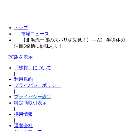
トップ
市場ニュース
【北浜流一郎のズバリ株先見！】 ─ AI・半導体の
注目6銘柄に妙味あり！
PC版を表示
「株探」について
|
利用規約
プライバシーポリシー
|
プライバシー設定
特定商取引表示
|
採用情報
|
運営会社