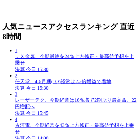
人気ニュースアクセスランキング
直近
8時間
1
ＪＸ金属、今期最終を24％上方修正・最高益予想を上
乗せ
決算
今日 15:30
2
任天堂、4-6月期(1Q)経常は2.2倍増益で着地
決算
今日 15:30
3
レーザーテク、今期経常は16％増で2期ぶり最高益、22
円増配へ
決算
今日 15:45
4
古河電、今期経常を43％上方修正・最高益予想を上乗
せ
決算
今日 14:00