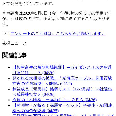
トで公開を予定しています。
⇒⇒調査は2026年5月8日（金）午後6時30分までの予定です
が、回答数の状況で、予定より前に終了することもありま
す。
⇒⇒
アンケートのご回答は、こちらからお願いします。
株探ニュース
関連記事
【杉村富生の短期相場観測】 ─ガイダンスリスクを避
けるには……？ (04/26)
開かれる大相場の鉱脈、「光海底ケーブル」株価変貌
前夜の特選5銘柄 ＜株探.. (04/25)
利益成長【青天井】銘柄リスト〔12-2月期〕 36社選出
＜成長株特集＞ (04/26)
今週の「妙味株」一本釣り！ ─ ＯＢＣ (04/26)
【村瀬智一が斬る！深層マーケット】半導体・AI関連
株への物色が継続 (04/25)