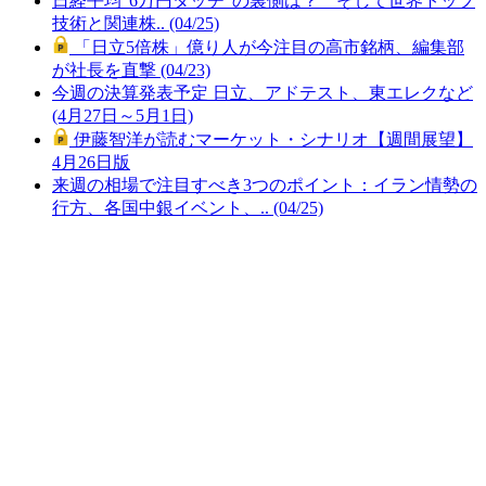
日経平均“6万円タッチ”の裏側は？ そして世界トップ
技術と関連株.. (04/25)
「日立5倍株」億り人が今注目の高市銘柄、編集部
が社長を直撃 (04/23)
今週の決算発表予定 日立、アドテスト、東エレクなど
(4月27日～5月1日)
伊藤智洋が読むマーケット・シナリオ【週間展望】
4月26日版
来週の相場で注目すべき3つのポイント：イラン情勢の
行方、各国中銀イベント、.. (04/25)