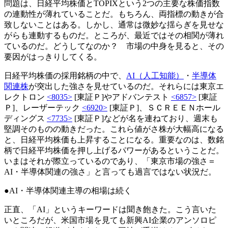
問題は、日経平均株価とTOPIXという2つの主要な株価指数
の連動性が薄れていることだ。もちろん、両指標の動きが合
致しないことはある。しかし、通常は微妙な揺らぎを見せな
がらも連動するものだ。ところが、最近ではその相関が薄れ
ているのだ。どうしてなのか？ 市場の中身を見ると、その
要因がはっきりしてくる。
日経平均株価の採用銘柄の中で、
AI（人工知能）
・
半導体
関連株
が突出した強さを見せているのだ。それらには東京エ
レクトロン
<8035>
[東証Ｐ]やアドバンテスト
<6857>
[東証
Ｐ]、レーザーテック
<6920>
[東証Ｐ]、ＳＣＲＥＥＮホール
ディングス
<7735>
[東証Ｐ]などが名を連ねており、週末も
堅調そのものの動きだった。これら値がさ株が大幅高になる
と、日経平均株価も上昇することになる。重要なのは、数銘
柄で日経平均株価を押し上げるパワーがあるということだ。
いまはそれが際立っているのであり、「東京市場の強さ＝
AI・半導体関連の強さ」と言っても過言ではない状況だ。
●AI・半導体関連主導の相場は続く
正直、「AI」というキーワードは聞き飽きた。こう言いた
いところだが、米国市場を見ても新興AI企業のアンソロピ