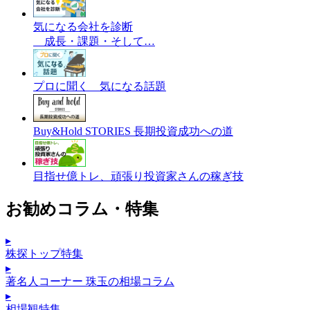
気になる会社を診断
成長・課題・そして…
プロに聞く 気になる話題
Buy&Hold STORIES 長期投資成功への道
目指せ億トレ、頑張り投資家さんの稼ぎ技
お勧めコラム・特集
▸
株探トップ特集
▸
著名人コーナー 珠玉の相場コラム
▸
相場観特集