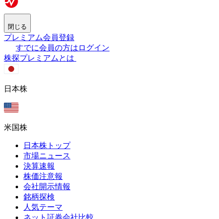
閉じる
プレミアム会員登録
すでに会員の方はログイン
株探プレミアムとは
日本株
米国株
日本株トップ
市場ニュース
決算速報
株価注意報
会社開示情報
銘柄探検
人気テーマ
ネット証券会社比較