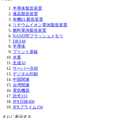
半導体製造装置
液晶製造装置
有機EL製造装置
リチウムイオン電池製造装置
燃料電池製造装置
NAND型フラッシュメモリ
DRAM
半導体
プリント基板
水素
生成AI
サーバー冷却
デジタル印刷
中国関連
台湾関連
電気機器
読売333
JPX日経400
JPXプライム150
さらに表示する