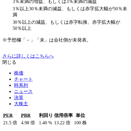
3％未満の増益、もしくは3％未満の減益
3％以上30％未満の減益、もしくは赤字拡大幅が50％未
満
30％以上の減益、もしくは赤字転換、赤字拡大幅が
50％以上
※予想欄「－」「未」は会社側が未発表。
さらに詳しくはこちらへ
閉じる
株価
チャート
時系列
ニュース
決算
大株主
PER
PBR
利回り
信用倍率
単位
21.5
倍
4.98
倍
1.40
%
13.22
倍
100
株