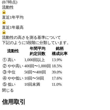
(8/7時点)
流動性
直近1年平均
直近1年最高
流動性の高さを測る基準について
下記のように5段階に分類しています。
年間平均
銘柄
流動性
約定回数
構成比率
① 高い
1,000回以上
13.9%
② やや高い
400回〜1,000回
18.5%
③ 中位
50回〜400回
39.0%
④ やや低い
10回〜50回
17.6%
⑤ 低い
10回未満
11.0%
閉じる
信用取引