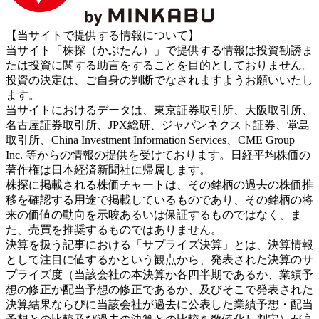
【当サイトで提供する情報について】
当サイト「株探（かぶたん）」で提供する情報は投資勧誘ま
たは投資に関する助言をすることを目的としておりません。
投資の決定は、ご自身の判断でなされますようお願いいたし
ます。
当サイトにおけるデータは、東京証券取引所、大阪取引所、
名古屋証券取引所、JPX総研、ジャパンネクスト証券、堂島
取引所、China Investment Information Services、CME Group
Inc. 等からの情報の提供を受けております。日経平均株価の
著作権は日本経済新聞社に帰属します。
株探に掲載される株価チャートは、その銘柄の過去の株価推
移を確認する用途で掲載しているものであり、その銘柄の将
来の価値の動向を示唆あるいは保証するものではなく、ま
た、売買を推奨するものではありません。
決算を扱う記事における「サプライズ決算」とは、決算情報
として注目に値するかという観点から、発表された決算のサ
プライズ度（当該会社の本決算か各四半期であるか、業績予
想の修正か配当予想の修正であるか、及びそこで発表された
決算結果ならびに当該会社が過去に公表した業績予想・配当