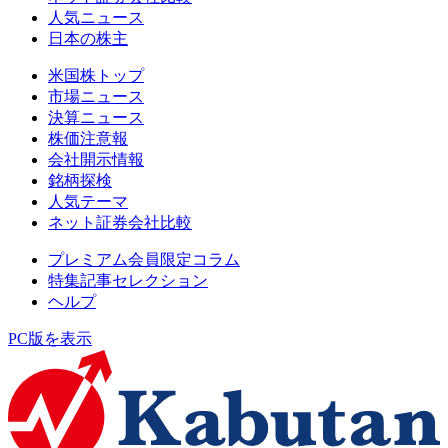
人気ニュース
日本の株主
米国株トップ
市場ニュース
決算ニュース
株価注意報
会社開示情報
銘柄探検
人気テーマ
ネット証券会社比較
プレミアム会員限定コラム
特集記事セレクション
ヘルプ
PC版を表示