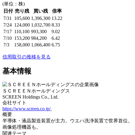
(単位：株)
日付
売り残
買い残
倍率
7/31
105,600
1,396,300
13.22
7/24
124,000
1,032,700
8.33
7/17
110,100
993,300
9.02
7/10
153,200
984,200
6.42
7/3
158,000
1,066,400
6.75
信用取引の推移を見る
基本情報
ＳＣＲＥＥＮホールディングス
SCREEN Holdings Co., Ltd.
会社サイト
https://www.screen.co.jp/
概要
半導体・液晶製造装置が主力。ウエハ洗浄装置で世界首位。
画像処理機器も。
関連テーマ