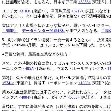
には無理がある。もちろん、日本ギア工業
<6356>
[東証Ｓ]
ユニチカ
<3103>
[東証Ｓ]、津田駒工業
<6217>
[東証Ｓ]など
向があるし、今年は中東情勢、原油価格などの不透明要因が
実はアメリカ市場も似たような状況だ。買いづらいセクター
工知能）
、
データセンター関連銘柄
が集中人気となる。
半導
5～6月相場ではイラン情勢に一喜一憂するとともに、決算発
予想（2026年3月期）はコンセンサスを14％下回った、
●元気な銘柄、最高益企業などを狙う！
さて、この時期の投資に際してはガイダンスリスクをいかに
ーエックス
<485A>
[東証Ｇ] 、ウエストホールディングス
<1
第2は、久々の最高益企業だ。岡野バルブ製造は17期ぶりの
<5741>
[東証Ｐ]、長谷工コーポレーション
<1808>
[東証Ｐ]
第3の視点は業績面には不安がない、と思われるAI、データ
ィングス
<4004>
[東証Ｐ]、ダイフク
<6383>
[東証Ｐ]、ＪＸ
最後に、すでに決算発表済み（2月期決算）の銘柄を取り上