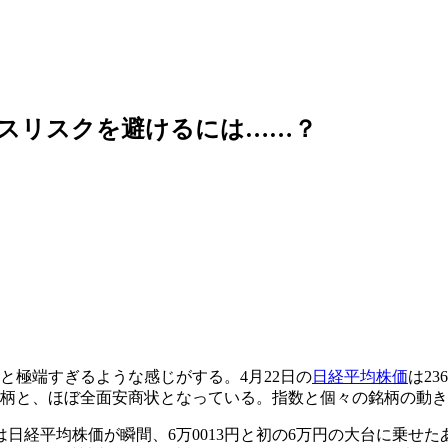
ンスリスクを避けるには……？
と極端すぎるような感じがする。4月22日の
日経平均株価
は2
02銘柄と、ほぼ全面安商状となっている。指数と個々の銘柄の動
は日経平均株価が瞬間、6万0013円と初の6万円の大台に乗せ