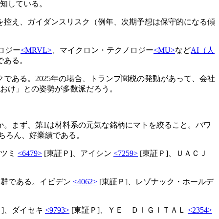
承知している。
表を控え、ガイダンスリスク（例年、次期予想は保守的になる傾
ロジー
<MRVL>
、マイクロン・テクノロジー
<MU>
など
AI（人
である。
である。2025年の場合、トランプ関税の発動があって、会社
ておけ」との姿勢が多数派だろう。
か。まず、第1は材料系の元気な銘柄にマトを絞ること。パワ
もちろん、好業績である。
ミツミ
<6479>
[東証Ｐ]、アイシン
<7259>
[東証Ｐ]、ＵＡＣＪ
業群である。イビデン
<4062>
[東証Ｐ]、レゾナック・ホールデ
Ｐ]、ダイセキ
<9793>
[東証Ｐ]、ＹＥ ＤＩＧＩＴＡＬ
<2354>