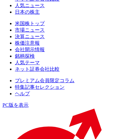
人気ニュース
日本の株主
米国株トップ
市場ニュース
決算ニュース
株価注意報
会社開示情報
銘柄探検
人気テーマ
ネット証券会社比較
プレミアム会員限定コラム
特集記事セレクション
ヘルプ
PC版を表示