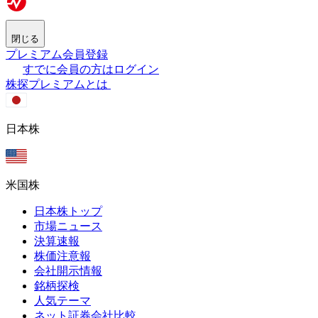
閉じる
プレミアム会員登録
すでに会員の方はログイン
株探プレミアムとは
日本株
米国株
日本株トップ
市場ニュース
決算速報
株価注意報
会社開示情報
銘柄探検
人気テーマ
ネット証券会社比較