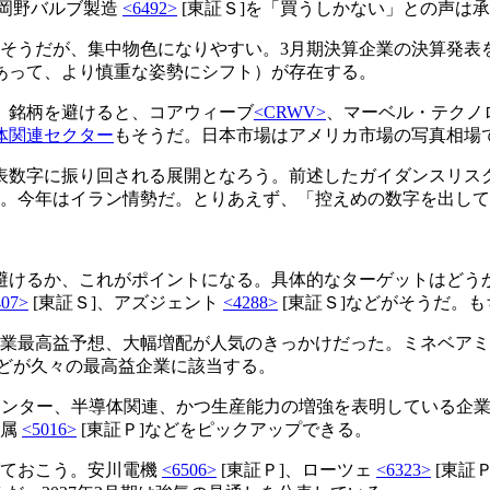
、岡野バルブ製造
<6492>
[東証Ｓ]を「買うしかない」との声は
もそうだが、集中物色になりやすい。3月期決算企業の決算発
あって、より慎重な姿勢にシフト）が存在する。
、銘柄を避けると、コアウィーブ
<CRWV>
、マーベル・テクノ
体関連セクター
もそうだ。日本市場はアメリカ市場の写真相場
表数字に振り回される展開となろう。前述したガイダンスリスク
という。今年はイラン情勢だ。とりあえず、「控えめの数字を出し
避けるか、これがポイントになる。具体的なターゲットはどう
407>
[東証Ｓ]、アズジェント
<4288>
[東証Ｓ]などがそうだ。
営業最高益予想、大幅増配が人気のきっかけだった。ミネベア
などが久々の最高益企業に該当する。
センター、半導体関連、かつ生産能力の増強を表明している企
金属
<5016>
[東証Ｐ]などをピックアップできる。
げておこう。安川電機
<6506>
[東証Ｐ]、ローツェ
<6323>
[東証