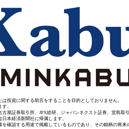
たは投資に関する助言をすることを目的としておりません。
ます。
PX総研、ジャパンネクスト証券、堂島取引所、China Investment 
は日本経済新聞社に帰属します。
移を確認する用途で掲載しているものであり、その銘柄の将来