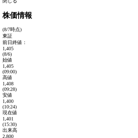
閉じる
株価情報
(8/7時点)
東証
前日終値：
1,405
(8/6)
始値
1,405
(09:00)
高値
1,408
(09:28)
安値
1,400
(10:24)
現在値
1,401
(15:30)
出来高
2,800