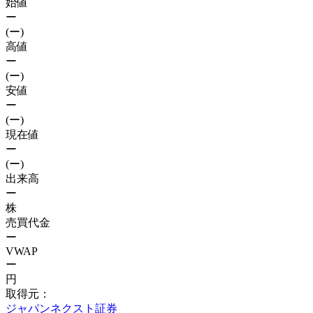
始値
ー
(ー)
高値
ー
(ー)
安値
ー
(ー)
現在値
ー
(ー)
出来高
ー
株
売買代金
ー
VWAP
ー
円
取得元：
ジャパンネクスト証券