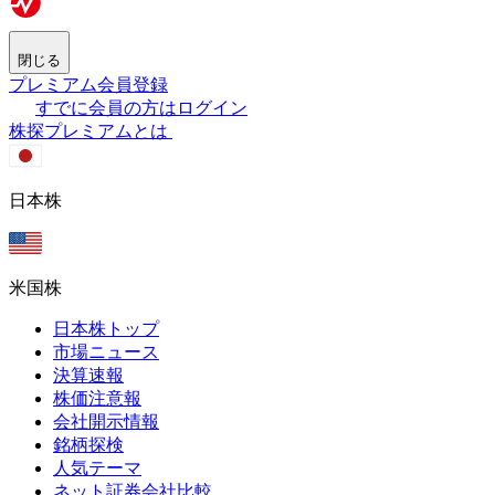
閉じる
プレミアム会員登録
すでに会員の方はログイン
株探プレミアムとは
日本株
米国株
日本株トップ
市場ニュース
決算速報
株価注意報
会社開示情報
銘柄探検
人気テーマ
ネット証券会社比較