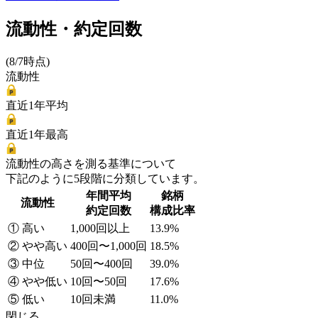
流動性・約定回数
(8/7時点)
流動性
直近1年平均
直近1年最高
流動性の高さを測る基準について
下記のように5段階に分類しています。
年間平均
銘柄
流動性
約定回数
構成比率
① 高い
1,000回以上
13.9%
② やや高い
400回〜1,000回
18.5%
③ 中位
50回〜400回
39.0%
④ やや低い
10回〜50回
17.6%
⑤ 低い
10回未満
11.0%
閉じる