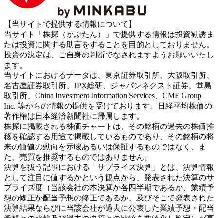
【当サイトで提供する情報について】
当サイト「株探（かぶたん）」で提供する情報は投資勧誘ま
たは投資に関する助言をすることを目的としておりません。
投資の決定は、ご自身の判断でなされますようお願いいたし
ます。
当サイトにおけるデータは、東京証券取引所、大阪取引所、
名古屋証券取引所、JPX総研、ジャパンネクスト証券、堂島
取引所、China Investment Information Services、CME Group
Inc. 等からの情報の提供を受けております。日経平均株価の
著作権は日本経済新聞社に帰属します。
株探に掲載される株価チャートは、その銘柄の過去の株価推
移を確認する用途で掲載しているものであり、その銘柄の将
来の価値の動向を示唆あるいは保証するものではなく、ま
た、売買を推奨するものではありません。
決算を扱う記事における「サプライズ決算」とは、決算情報
として注目に値するかという観点から、発表された決算のサ
プライズ度（当該会社の本決算か各四半期であるか、業績予
想の修正か配当予想の修正であるか、及びそこで発表された
決算結果ならびに当該会社が過去に公表した業績予想・配当