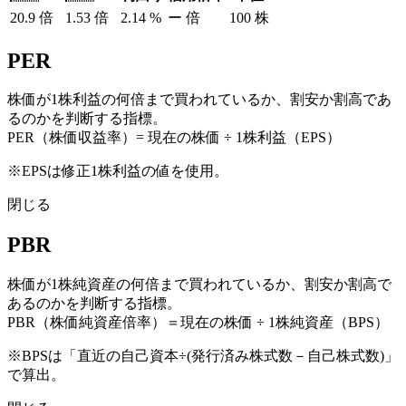
20.9
倍
1.53
倍
2.14
%
ー
倍
100
株
PER
株価が1株利益の何倍まで買われているか、割安か割高であ
るのかを判断する指標。
PER（株価収益率）= 現在の株価 ÷ 1株利益（EPS）
※EPSは修正1株利益の値を使用。
閉じる
PBR
株価が1株純資産の何倍まで買われているか、割安か割高で
あるのかを判断する指標。
PBR（株価純資産倍率）＝現在の株価 ÷ 1株純資産（BPS）
※BPSは「直近の自己資本÷(発行済み株式数－自己株式数)」
で算出。