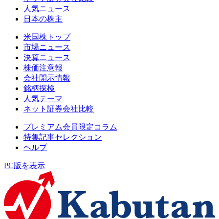
人気ニュース
日本の株主
米国株トップ
市場ニュース
決算ニュース
株価注意報
会社開示情報
銘柄探検
人気テーマ
ネット証券会社比較
プレミアム会員限定コラム
特集記事セレクション
ヘルプ
PC版を表示