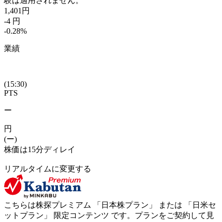
験は適用されません。
1,401
円
-4
円
-0.28
%
業績
(15:30)
PTS
ー
円
(ー)
株価は15分ディレイ
リアルタイムに変更する
こちらは株探プレミアム 「
日本株プラン
」 または 「
日米セ
ットプラン
」
限定コンテンツ
です。プランをご契約して見