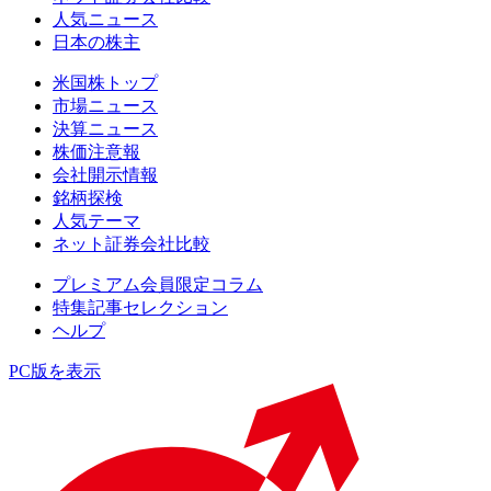
人気ニュース
日本の株主
米国株トップ
市場ニュース
決算ニュース
株価注意報
会社開示情報
銘柄探検
人気テーマ
ネット証券会社比較
プレミアム会員限定コラム
特集記事セレクション
ヘルプ
PC版を表示