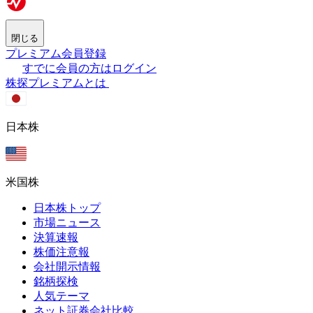
閉じる
プレミアム会員登録
すでに会員の方はログイン
株探プレミアムとは
日本株
米国株
日本株トップ
市場ニュース
決算速報
株価注意報
会社開示情報
銘柄探検
人気テーマ
ネット証券会社比較