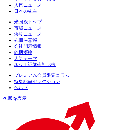
人気ニュース
日本の株主
米国株トップ
市場ニュース
決算ニュース
株価注意報
会社開示情報
銘柄探検
人気テーマ
ネット証券会社比較
プレミアム会員限定コラム
特集記事セレクション
ヘルプ
PC版を表示