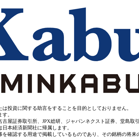
たは投資に関する助言をすることを目的としておりません。
ます。
PX総研、ジャパンネクスト証券、堂島取引所、China Investment 
は日本経済新聞社に帰属します。
移を確認する用途で掲載しているものであり、その銘柄の将来