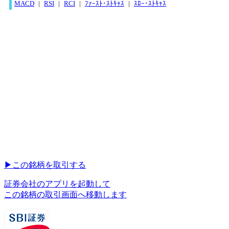
MACD
|
RSI
|
RCI
|
ﾌｧｰｽﾄ･ｽﾄｷｬｽ
|
ｽﾛｰ･ｽﾄｷｬｽ
▶︎
この銘柄を取引する
証券会社のアプリを起動して
この銘柄の取引画面へ移動します