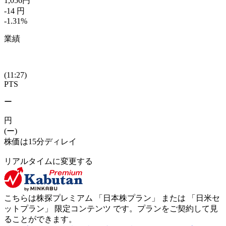
1,056
円
-14
円
-1.31
%
業績
(11:27)
PTS
ー
円
(ー)
株価は15分ディレイ
リアルタイムに変更する
こちらは株探プレミアム 「
日本株プラン
」 または 「
日米セ
ットプラン
」
限定コンテンツ
です。プランをご契約して見
ることができます。