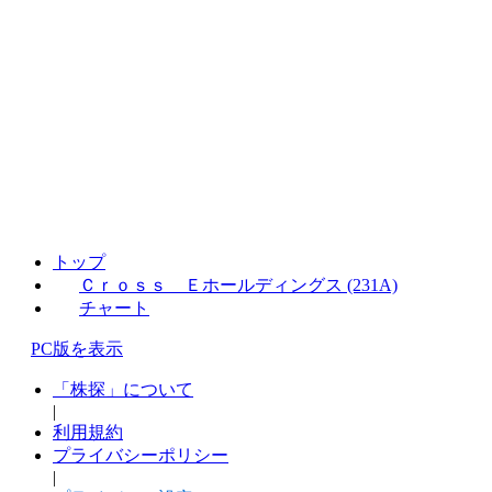
トップ
Ｃｒｏｓｓ Ｅホールディングス (231A)
チャート
PC版を表示
「株探」について
|
利用規約
プライバシーポリシー
|