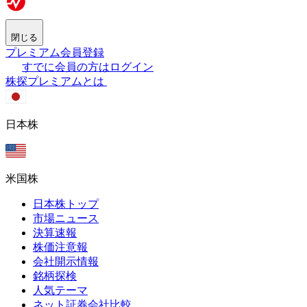
閉じる
プレミアム会員登録
すでに会員の方はログイン
株探プレミアムとは
日本株
米国株
日本株トップ
市場ニュース
決算速報
株価注意報
会社開示情報
銘柄探検
人気テーマ
ネット証券会社比較