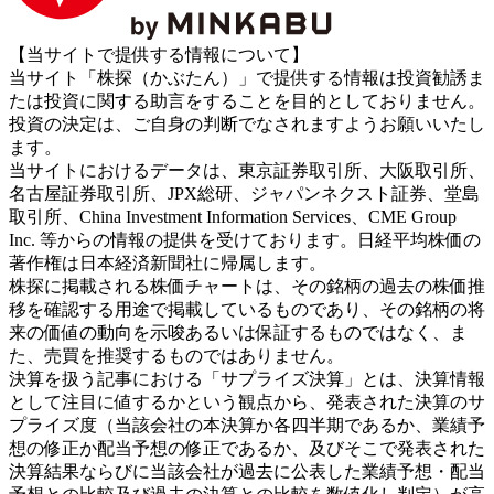
【当サイトで提供する情報について】
当サイト「株探（かぶたん）」で提供する情報は投資勧誘ま
たは投資に関する助言をすることを目的としておりません。
投資の決定は、ご自身の判断でなされますようお願いいたし
ます。
当サイトにおけるデータは、東京証券取引所、大阪取引所、
名古屋証券取引所、JPX総研、ジャパンネクスト証券、堂島
取引所、China Investment Information Services、CME Group
Inc. 等からの情報の提供を受けております。日経平均株価の
著作権は日本経済新聞社に帰属します。
株探に掲載される株価チャートは、その銘柄の過去の株価推
移を確認する用途で掲載しているものであり、その銘柄の将
来の価値の動向を示唆あるいは保証するものではなく、ま
た、売買を推奨するものではありません。
決算を扱う記事における「サプライズ決算」とは、決算情報
として注目に値するかという観点から、発表された決算のサ
プライズ度（当該会社の本決算か各四半期であるか、業績予
想の修正か配当予想の修正であるか、及びそこで発表された
決算結果ならびに当該会社が過去に公表した業績予想・配当