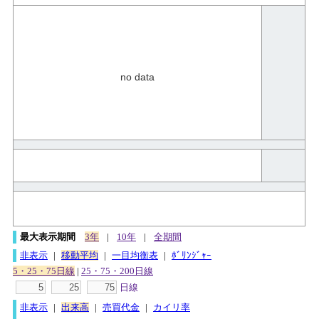
no data
最大表示期間
3年
|
10年
|
全期間
非表示
|
移動平均
|
一目均衡表
|
ﾎﾞﾘﾝｼﾞｬｰ
5・25・75日線
|
25・75・200日線
日線
非表示
|
出来高
|
売買代金
|
カイリ率