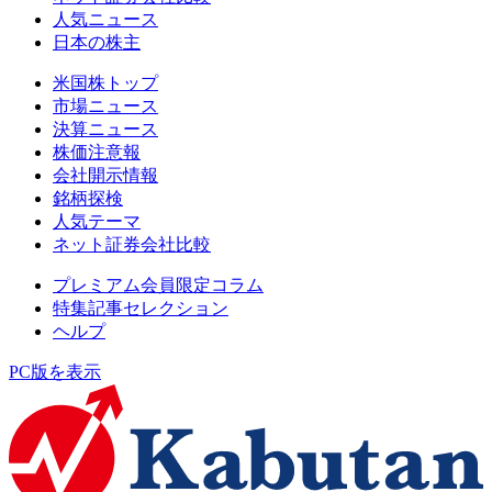
人気ニュース
日本の株主
米国株トップ
市場ニュース
決算ニュース
株価注意報
会社開示情報
銘柄探検
人気テーマ
ネット証券会社比較
プレミアム会員限定コラム
特集記事セレクション
ヘルプ
PC版を表示