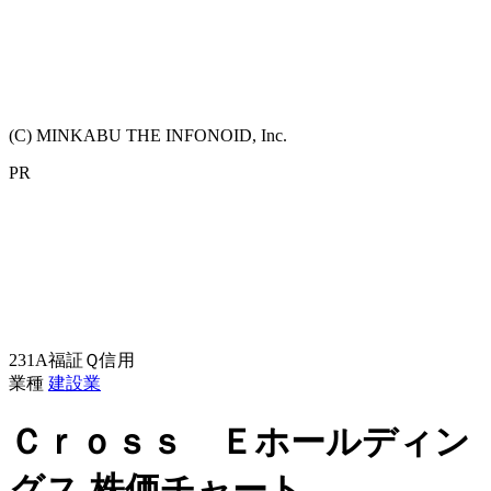
(C) MINKABU THE INFONOID, Inc.
PR
231A
福証Ｑ
信用
業種
建設業
Ｃｒｏｓｓ Ｅホールディン
グス
株価チャート