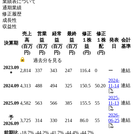
業績表について
通期業績
修正履歴
成長性
収益性
売上
営業
経常
最終
修正
修正
高
益
益
益
１株
１株
発表
会計
決算期
(百万
(百万
(百万
(百万
益
配
日
基準
円)
円)
円)
円)
(円)
(円)
過去分を見る
2023.09
2,814
337
343
247
116.4
0
ー
連結
＊
2024-
連結
2024.09
4,313
488
494
325
150.5
50.20
11-14
2025-
連結
2025.09
4,582
563
566
385
155.5
55
11-13
2026-
予
連結
3,725
314
330
214
86.0
55
06-25
2026.09
前期比
-18.7
%
-44.2
%
-41.7
%
-44.4
%
-44.7
%