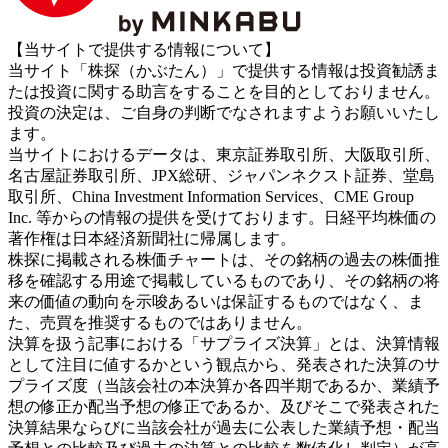
【当サイトで提供する情報について】
当サイト「株探（かぶたん）」で提供する情報は投資勧誘ま
たは投資に関する助言をすることを目的としておりません。
投資の決定は、ご自身の判断でなされますようお願いいたし
ます。
当サイトにおけるデータは、東京証券取引所、大阪取引所、
名古屋証券取引所、JPX総研、ジャパンネクスト証券、堂島
取引所、China Investment Information Services、CME Group
Inc. 等からの情報の提供を受けております。日経平均株価の
著作権は日本経済新聞社に帰属します。
株探に掲載される株価チャートは、その銘柄の過去の株価推
移を確認する用途で掲載しているものであり、その銘柄の将
来の価値の動向を示唆あるいは保証するものではなく、ま
た、売買を推奨するものではありません。
決算を扱う記事における「サプライズ決算」とは、決算情報
として注目に値するかという観点から、発表された決算のサ
プライズ度（当該会社の本決算か各四半期であるか、業績予
想の修正か配当予想の修正であるか、及びそこで発表された
決算結果ならびに当該会社が過去に公表した業績予想・配当