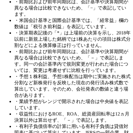
・前期比および前年同期比は、会計基準や決算期間が
異なる場合は比較できないため、「−」で表記してい
ます。
・米国会計基準と国際会計基準では、「経常益」欄の
数値は「税引き前利益」を表記しています。
・決算期表記後の「*」は上場前の決算を示し、2018年
以前に新規上場した銘柄では1株あたりの項目は株式分
割などによる換算修正は行っていません。
・前期比および前年同期比は、会計基準や決算期間が
異なる場合は比較できないため、「－」で表記しま
す。同一の会計基準内で規則変更が行われた場合につ
いては、変更は考慮せずに比較を行っています。
・予想１株利益、予想1株配当は期中に実施された株式
分割など新株発行を反映した現在の発行済み株式数で
算出しています。そのため、会社発表の数値と違う場
合があります。
・業績予想がレンジで開示された場合は中央値を表記
しています。
・収益性におけるROE、ROA、総資産回転率は12ヵ月
決算以外は算出せず、「－」で表記します。
・有利子負債倍率の計算に用いる有利子負債は貸借対
照表に基づいて算出しています。IFRSの一部企業、財