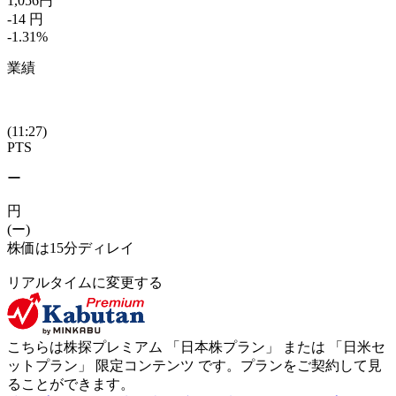
1,056
円
-14
円
-1.31
%
業績
(11:27)
PTS
ー
円
(ー)
株価は15分ディレイ
リアルタイムに変更する
こちらは株探プレミアム 「
日本株プラン
」 または 「
日米セ
ットプラン
」
限定コンテンツ
です。プランをご契約して見
ることができます。