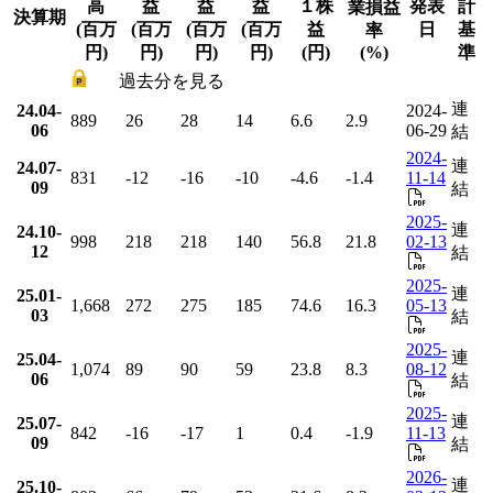
高
益
益
益
１株
発表
計
業損益
決算期
(百万
(百万
(百万
(百万
益
日
基
率
円)
円)
円)
円)
(円)
(%)
準
過去分を見る
連
24.04-
2024-
889
26
28
14
6.6
2.9
06
06-29
結
2024-
連
24.07-
831
-12
-16
-10
-4.6
-1.4
11-14
09
結
2025-
連
24.10-
998
218
218
140
56.8
21.8
02-13
12
結
2025-
連
25.01-
1,668
272
275
185
74.6
16.3
05-13
03
結
2025-
連
25.04-
1,074
89
90
59
23.8
8.3
08-12
06
結
2025-
連
25.07-
842
-16
-17
1
0.4
-1.9
11-13
09
結
2026-
連
25.10-