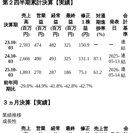
第２四半期累計決算【実績】
売上
営業
経常
最終
修正
会
対通
高
益
益
益
１株
発表
計
期進
決算期
(百万
(百万
(百万
(百万
益
日
基
捗率
円)
円)
円)
円)
(円)
(%)
準
連
23.10-
ー
ー
2,593
474
482
321
150.9
03
結
連
24.10-
2025-
2,666
490
493
325
131.1
87.1
03
05-13
結
連
25.10-
2026-
1,893
270
287
186
75.1
61.2
03
05-14
結
前年同
-29.0
%
-44.9
%
-41.8
%
-42.8
%
-42.7
%
期比
３ヵ月決算【実績】
業績推移
成長性
売上
営業
経常
最終
修正
会
売上営