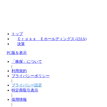
トップ
Ｃｒｏｓｓ Ｅホールディングス (231A)
決算
PC版を表示
「株探」について
|
利用規約
プライバシーポリシー
|
プライバシー設定
特定商取引表示
|
採用情報
|