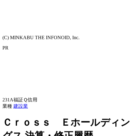
(C) MINKABU THE INFONOID, Inc.
PR
231A
福証Ｑ
信用
業種
建設業
Ｃｒｏｓｓ Ｅホールディン
グス
決算・修正履歴