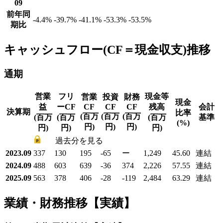
09
前年同
-4.4
%
-39.7
%
-41.1
%
-53.3
%
-53.5
%
期比
キャッシュフロー(CF＝現金収支)推移
通期
営業
フリ
現金等
営業
投資
財務
現金
益
ーCF
CF
CF
CF
残高
会計
決算期
比率
(百万
(百万
(百万
(百万
(百万
(百万
基準
(%)
円)
円)
円)
円)
円)
円)
過去分を見る
2023.09
337
130
195
-65
ー
1,249
45.60
連結
2024.09
488
603
639
-36
374
2,226
57.55
連結
2025.09
563
378
406
-28
-119
2,484
63.29
連結
業績・財務推移【実績】