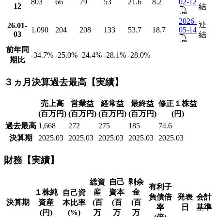
803
66
79
53
21.6
8.2
02-12
12
結
2026-
連
26.01-
1,090
204
208
133
53.7
18.7
05-14
03
結
前年同
-34.7
%
-25.0
%
-24.4
%
-28.1
%
-28.0
%
期比
３ヵ月決算過去最高【実績】
売上高
営業益
経常益
最終益
修正１株益
(百万円)
(百万円)
(百万円)
(百万円)
(円)
過去最高
1,668
272
275
185
74.6
決算期
2025.03
2025.03
2025.03
2025.03
2025.03
財務【実績】
総資
自己
剰余
有利子
１株純
産
資本
金
自己資
負債倍
発表
会計
決算期
資産
(百
(百
(百
本比率
率
日
基準
(円)
(%)
万
万
万