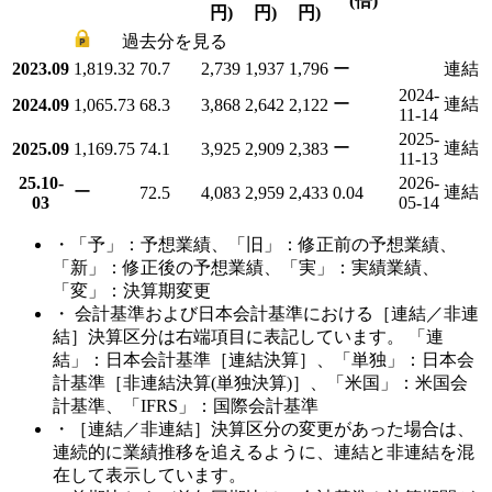
(倍)
円)
円)
円)
過去分を見る
2023.09
1,819.32
70.7
2,739
1,937
1,796
ー
連結
2024-
ー
連結
2024.09
1,065.73
68.3
3,868
2,642
2,122
11-14
2025-
ー
連結
2025.09
1,169.75
74.1
3,925
2,909
2,383
11-13
25.10-
2026-
ー
連結
72.5
4,083
2,959
2,433
0.04
03
05-14
・「予」：予想業績、「旧」：修正前の予想業績、
「新」：修正後の予想業績、「実」：実績業績、
「変」：決算期変更
・ 会計基準および日本会計基準における［連結／非連
結］決算区分は右端項目に表記しています。 「連
結」：日本会計基準［連結決算］、「単独」：日本会
計基準［非連結決算(単独決算)］、「米国」：米国会
計基準、「IFRS」：国際会計基準
・［連結／非連結］決算区分の変更があった場合は、
連続的に業績推移を追えるように、連結と非連結を混
在して表示しています。