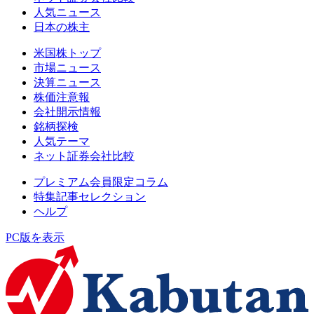
人気ニュース
日本の株主
米国株トップ
市場ニュース
決算ニュース
株価注意報
会社開示情報
銘柄探検
人気テーマ
ネット証券会社比較
プレミアム会員限定コラム
特集記事セレクション
ヘルプ
PC版を表示