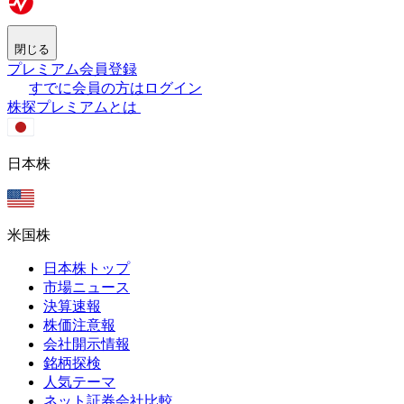
閉じる
プレミアム会員登録
すでに会員の方はログイン
株探プレミアムとは
日本株
米国株
日本株トップ
市場ニュース
決算速報
株価注意報
会社開示情報
銘柄探検
人気テーマ
ネット証券会社比較