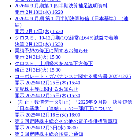
2026年９月期第１四半期決算補足説明資料
開示
2月18日(水) 16:20
2026年９月期 第１四半期決算短信〔日本基準〕（連
結）
開示
2月12日(木) 15:30
クロスＥ、10-12月期(1Q)経常は64％減益で着地
決算
2月12日(木) 15:30
業績予想の修正に関するお知らせ
開示
2月3日(火) 15:30
クロスＥ、上期経常を24％下方修正
修正
2月3日(火) 15:30
コーポレート・ガバナンスに関する報告書 2025/12/25
開示
2025年12月25日(木) 15:40
支配株主等に関するお知らせ
開示
2025年12月25日(木) 15:30
（訂正・数値データ訂正）「2025年９月期 決算短信
〔日本基準〕（連結）」の一部訂正について
開示
2025年12月16日(火) 16:00
第３回定時株主総会その他の電子提供措置事項
開示
2025年12月3日(水) 08:00
第３回定時株主総会招集ご通知