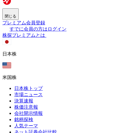
閉じる
プレミアム会員登録
すでに会員の方はログイン
株探プレミアムとは
日本株
米国株
日本株トップ
市場ニュース
決算速報
株価注意報
会社開示情報
銘柄探検
人気テーマ
ネット証券会社比較