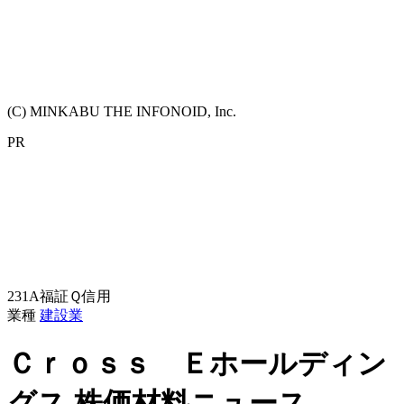
(C) MINKABU THE INFONOID, Inc.
PR
231A
福証Ｑ
信用
業種
建設業
Ｃｒｏｓｓ Ｅホールディン
グス
株価材料ニュース