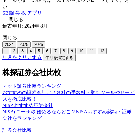
トールがまだの場合は、以下からダウンロードしてくださ
い。
SBI証券 株 アプリ
閉じる
最古年月:
2024
年
8
月
閉じる
2024
2025
2026
1
2
3
4
5
6
7
8
9
10
11
12
年月をクリアする
年月を指定する
株探証券会社比較
ネット証券比較ランキング
おすすめの証券会社は？各社の手数料・取引ツールやサービ
スを徹底比較！
NISAおすすめ証券会社
NISA(ニーサ)を始めるならどこ？NISAおすすめ銘柄・証券
会社をランキング！
証券会社比較