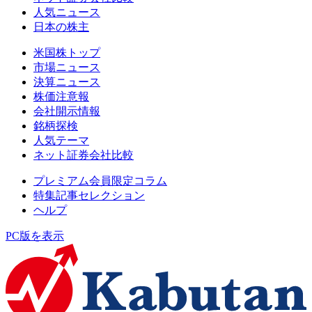
人気ニュース
日本の株主
米国株トップ
市場ニュース
決算ニュース
株価注意報
会社開示情報
銘柄探検
人気テーマ
ネット証券会社比較
プレミアム会員限定コラム
特集記事セレクション
ヘルプ
PC版を表示