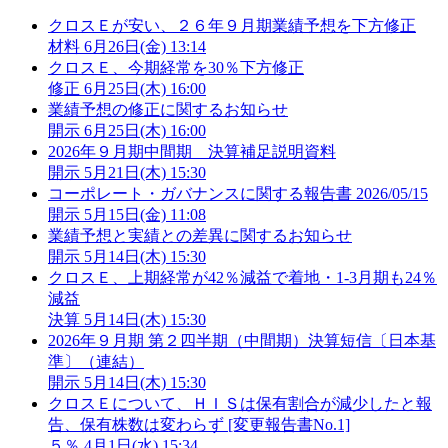
クロスＥが安い、２６年９月期業績予想を下方修正
材料
6月26日(金) 13:14
クロスＥ、今期経常を30％下方修正
修正
6月25日(木) 16:00
業績予想の修正に関するお知らせ
開示
6月25日(木) 16:00
2026年９月期中間期 決算補足説明資料
開示
5月21日(木) 15:30
コーポレート・ガバナンスに関する報告書 2026/05/15
開示
5月15日(金) 11:08
業績予想と実績との差異に関するお知らせ
開示
5月14日(木) 15:30
クロスＥ、上期経常が42％減益で着地・1-3月期も24％
減益
決算
5月14日(木) 15:30
2026年９月期 第２四半期（中間期）決算短信〔日本基
準〕（連結）
開示
5月14日(木) 15:30
クロスＥについて、ＨＩＳは保有割合が減少したと報
告、保有株数は変わらず [変更報告書No.1]
５％
4月1日(水) 15:34