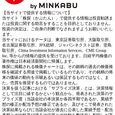
【当サイトで提供する情報について】
当サイト「株探（かぶたん）」で提供する情報は投資勧誘ま
たは投資に関する助言をすることを目的としておりません。
投資の決定は、ご自身の判断でなされますようお願いいたし
ます。
当サイトにおけるデータは、東京証券取引所、大阪取引所、
名古屋証券取引所、JPX総研、ジャパンネクスト証券、堂島
取引所、China Investment Information Services、CME Group
Inc. 等からの情報の提供を受けております。日経平均株価の
著作権は日本経済新聞社に帰属します。
株探に掲載される株価チャートは、その銘柄の過去の株価推
移を確認する用途で掲載しているものであり、その銘柄の将
来の価値の動向を示唆あるいは保証するものではなく、ま
た、売買を推奨するものではありません。
決算を扱う記事における「サプライズ決算」とは、決算情報
として注目に値するかという観点から、発表された決算のサ
プライズ度（当該会社の本決算か各四半期であるか、業績予
想の修正か配当予想の修正であるか、及びそこで発表された
決算結果ならびに当該会社が過去に公表した業績予想・配当