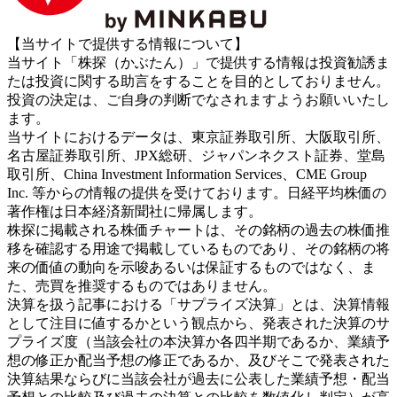
【当サイトで提供する情報について】
当サイト「株探（かぶたん）」で提供する情報は投資勧誘ま
たは投資に関する助言をすることを目的としておりません。
投資の決定は、ご自身の判断でなされますようお願いいたし
ます。
当サイトにおけるデータは、東京証券取引所、大阪取引所、
名古屋証券取引所、JPX総研、ジャパンネクスト証券、堂島
取引所、China Investment Information Services、CME Group
Inc. 等からの情報の提供を受けております。日経平均株価の
著作権は日本経済新聞社に帰属します。
株探に掲載される株価チャートは、その銘柄の過去の株価推
移を確認する用途で掲載しているものであり、その銘柄の将
来の価値の動向を示唆あるいは保証するものではなく、ま
た、売買を推奨するものではありません。
決算を扱う記事における「サプライズ決算」とは、決算情報
として注目に値するかという観点から、発表された決算のサ
プライズ度（当該会社の本決算か各四半期であるか、業績予
想の修正か配当予想の修正であるか、及びそこで発表された
決算結果ならびに当該会社が過去に公表した業績予想・配当