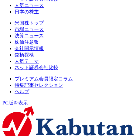
人気ニュース
日本の株主
米国株トップ
市場ニュース
決算ニュース
株価注意報
会社開示情報
銘柄探検
人気テーマ
ネット証券会社比較
プレミアム会員限定コラム
特集記事セレクション
ヘルプ
PC版を表示