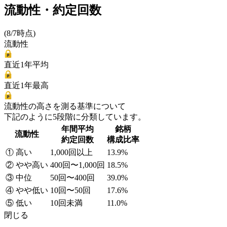
流動性・約定回数
(8/7時点)
流動性
直近1年平均
直近1年最高
流動性の高さを測る基準について
下記のように5段階に分類しています。
年間平均
銘柄
流動性
約定回数
構成比率
① 高い
1,000回以上
13.9%
② やや高い
400回〜1,000回
18.5%
③ 中位
50回〜400回
39.0%
④ やや低い
10回〜50回
17.6%
⑤ 低い
10回未満
11.0%
閉じる