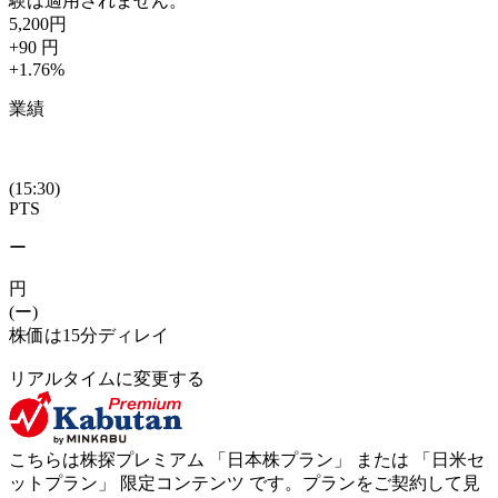
験は適用されません。
5,200
円
+90
円
+1.76
%
業績
(15:30)
PTS
ー
円
(ー)
株価は15分ディレイ
リアルタイムに変更する
こちらは株探プレミアム 「
日本株プラン
」 または 「
日米セ
ットプラン
」
限定コンテンツ
です。プランをご契約して見