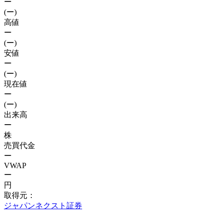
ー
(ー)
高値
ー
(ー)
安値
ー
(ー)
現在値
ー
(ー)
出来高
ー
株
売買代金
ー
VWAP
ー
円
取得元：
ジャパンネクスト証券