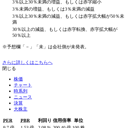
3％以上30％未満の増益、もしくは赤字縮小
3％未満の増益、もしくは3％未満の減益
3％以上30％未満の減益、もしくは赤字拡大幅が50％未
満
30％以上の減益、もしくは赤字転換、赤字拡大幅が
50％以上
※予想欄「－」「未」は会社側が未発表。
さらに詳しくはこちらへ
閉じる
株価
チャート
時系列
ニュース
決算
大株主
PER
PBR
利回り
信用倍率
単位
9.7
倍
1.53
倍
2.08
%
200.40
倍
100
株