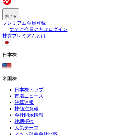
閉じる
プレミアム会員登録
すでに会員の方はログイン
株探プレミアムとは
日本株
米国株
日本株トップ
市場ニュース
決算速報
株価注意報
会社開示情報
銘柄探検
人気テーマ
ネット証券会社比較