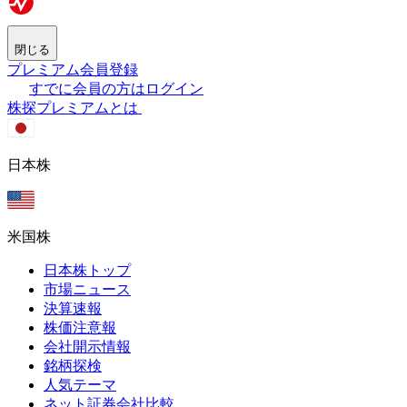
閉じる
プレミアム会員登録
すでに会員の方はログイン
株探プレミアムとは
日本株
米国株
日本株トップ
市場ニュース
決算速報
株価注意報
会社開示情報
銘柄探検
人気テーマ
ネット証券会社比較