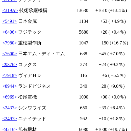
<319A>
技術承継機構 13630
+1610
(+13.4％)
<5491>
日本金属 1134
+53
( +4.9％)
<6406>
フジテック 5680
+20
( +0.4％)
<7980>
重松製作所 1047
+150
(+16.7％)
<7600>
日本エム・ディ・エム 688
+45
( +7.0％)
<9876>
コックス 273
+23
( +9.2％)
<7918>
ヴィアＨＤ 116
+6
( +5.5％)
<8944>
ランドビジネス 340
+28
( +9.0％)
<6969>
松尾電機 1090
+90
( +9.0％)
<2437>
シンワワイズ 650
+39
( +6.4％)
<2497>
ユナイテッド 562
+10
( +1.8％)
<4216>
旭有機材 6080
+1000
(+19.7％)