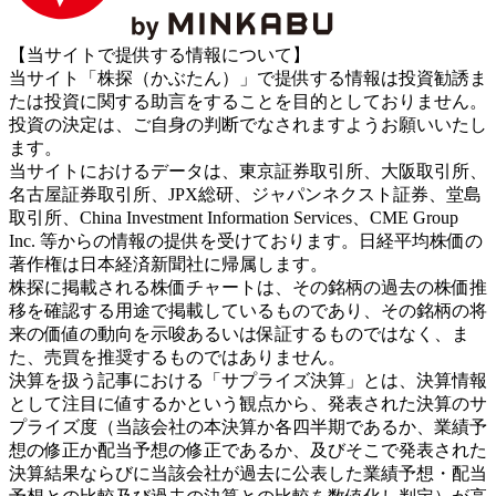
【当サイトで提供する情報について】
当サイト「株探（かぶたん）」で提供する情報は投資勧誘ま
たは投資に関する助言をすることを目的としておりません。
投資の決定は、ご自身の判断でなされますようお願いいたし
ます。
当サイトにおけるデータは、東京証券取引所、大阪取引所、
名古屋証券取引所、JPX総研、ジャパンネクスト証券、堂島
取引所、China Investment Information Services、CME Group
Inc. 等からの情報の提供を受けております。日経平均株価の
著作権は日本経済新聞社に帰属します。
株探に掲載される株価チャートは、その銘柄の過去の株価推
移を確認する用途で掲載しているものであり、その銘柄の将
来の価値の動向を示唆あるいは保証するものではなく、ま
た、売買を推奨するものではありません。
決算を扱う記事における「サプライズ決算」とは、決算情報
として注目に値するかという観点から、発表された決算のサ
プライズ度（当該会社の本決算か各四半期であるか、業績予
想の修正か配当予想の修正であるか、及びそこで発表された
決算結果ならびに当該会社が過去に公表した業績予想・配当