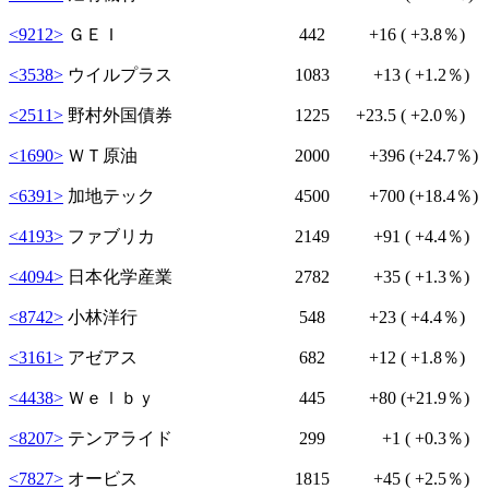
<9212>
ＧＥＩ 442
+16
( +3.8％)
<3538>
ウイルプラス 1083
+13
( +1.2％)
<2511>
野村外国債券 1225
+23.5
( +2.0％)
<1690>
ＷＴ原油 2000
+396
(+24.7％)
<6391>
加地テック 4500
+700
(+18.4％)
<4193>
ファブリカ 2149
+91
( +4.4％)
<4094>
日本化学産業 2782
+35
( +1.3％)
<8742>
小林洋行 548
+23
( +4.4％)
<3161>
アゼアス 682
+12
( +1.8％)
<4438>
Ｗｅｌｂｙ 445
+80
(+21.9％)
<8207>
テンアライド 299
+1
( +0.3％)
<7827>
オービス 1815
+45
( +2.5％)