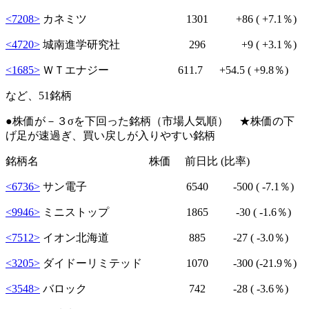
<7208>
カネミツ 1301
+86
( +7.1％)
<4720>
城南進学研究社 296
+9
( +3.1％)
<1685>
ＷＴエナジー 611.7
+54.5
( +9.8％)
など、51銘柄
●株価が－３σを下回った銘柄（市場人気順） ★株価の下
げ足が速過ぎ、買い戻しが入りやすい銘柄
銘柄名 株価 前日比 (比率)
<6736>
サン電子 6540
-500
( -7.1％)
<9946>
ミニストップ 1865
-30
( -1.6％)
<7512>
イオン北海道 885
-27
( -3.0％)
<3205>
ダイドーリミテッド 1070
-300
(-21.9％)
<3548>
バロック 742
-28
( -3.6％)