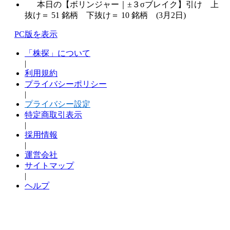
本日の【ボリンジャー｜±３σブレイク】引け 上
抜け＝ 51 銘柄 下抜け＝ 10 銘柄 (3月2日)
PC版を表示
「株探」について
|
利用規約
プライバシーポリシー
|
プライバシー設定
特定商取引表示
|
採用情報
|
運営会社
サイトマップ
|
ヘルプ