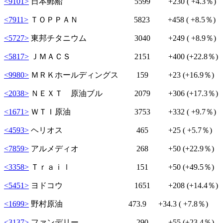
<9101>
日本郵船 5599
+230
( +4.3％)
<7911>
ＴＯＰＰＡＮ 5823
+458
( +8.5％)
<5727>
東邦チタニウム 3040
+249
( +8.9％)
<5817>
ＪＭＡＣＳ 2151
+400
(+22.8％)
<9980>
ＭＲＫホールディングス 159
+23
(+16.9％)
<2038>
ＮＥＸＴ 原油ブル 2079
+306
(+17.3％)
<1671>
ＷＴＩ原油 3753
+332
( +9.7％)
<4593>
ヘリオス 465
+25
( +5.7％)
<7859>
アルメディオ 268
+50
(+22.9％)
<3358>
Ｔｒａｉｌ 151
+50
(+49.5％)
<5451>
ヨドコウ 1651
+208
(+14.4％)
<1699>
野村原油 473.9
+34.3
( +7.8％)
<3137>
ファンデリー 290
+55
(+23.4％)