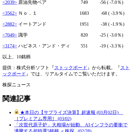
<2039>
原油先物ベア 749
-56
( -7.0％)
<3562>
Ｎｏ．１ 1683
-68
( -3.9％)
<2882>
イートアンド 1951
-38
( -1.9％)
<7049>
識学 820
-25
( -3.0％)
<3174>
ハピネス・アンド・ディ 551
-19
( -3.3％)
以上、10銘柄
提供：株式分析ソフト『
ストックボード
』から転載。『
スト
ックボード
』では、リアルタイムでご覧いただけます。
株探ニュース
関連記事
★本日の【サプライズ決算】超速報 (03月02日)
［プレミアム専用］ (03/02)
「次世代原子炉」大相場が始動、AIインフラの要衝で
沸騰する超特選5銘柄 ＜株探.. (02/28)