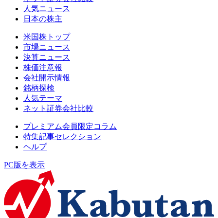
人気ニュース
日本の株主
米国株トップ
市場ニュース
決算ニュース
株価注意報
会社開示情報
銘柄探検
人気テーマ
ネット証券会社比較
プレミアム会員限定コラム
特集記事セレクション
ヘルプ
PC版を表示