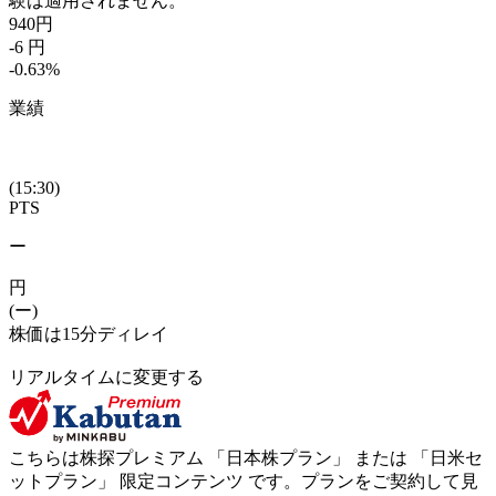
験は適用されません。
940
円
-6
円
-0.63
%
業績
(15:30)
PTS
ー
円
(ー)
株価は15分ディレイ
リアルタイムに変更する
こちらは株探プレミアム 「
日本株プラン
」 または 「
日米セ
ットプラン
」
限定コンテンツ
です。プランをご契約して見