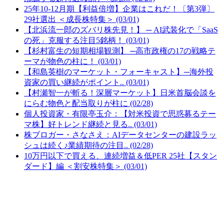
25年10-12月期【利益倍増】企業はこれだ！〔第3弾〕
29社選出 ＜成長株特集＞ (03/01)
【北浜流一郎のズバリ株先見！】 ─ AI武装化で「SaaS
の死」克服する注目5銘柄！ (03/01)
【杉村富生の短期相場観測】 ─高市政権の17の戦略テ
ーマが物色の柱に！ (03/01)
【和島英樹のマーケット・フォーキャスト】─海外投
資家の買い継続がポイント.. (03/01)
【村瀬智一が斬る！深層マーケット】日米首脳会談を
にらむ物色と配当取りが柱に (02/28)
個人投資家・有限亭玉介：【対米投資で思惑募るテー
マ株】好トレンド継続と見る.. (03/01)
株ブロガー・さなさえ：AIデータセンターの建設ラッ
シュは続く♪業績期待の注目.. (02/28)
10万円以下で買える、連続増益＆低PER 25社【スタン
ダード】編 ＜割安株特集＞ (03/01)