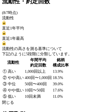
流動性・約定回数
(8/7時点)
流動性
直近1年平均
直近1年最高
流動性の高さを測る基準について
下記のように5段階に分類しています。
年間平均
銘柄
流動性
約定回数
構成比率
① 高い
1,000回以上
13.9%
② やや高い
400回〜1,000回
18.5%
③ 中位
50回〜400回
39.0%
④ やや低い
10回〜50回
17.6%
⑤ 低い
10回未満
11.0%
閉じる