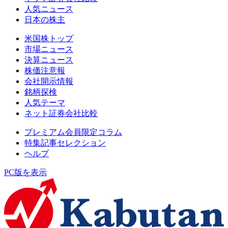
人気ニュース
日本の株主
米国株トップ
市場ニュース
決算ニュース
株価注意報
会社開示情報
銘柄探検
人気テーマ
ネット証券会社比較
プレミアム会員限定コラム
特集記事セレクション
ヘルプ
PC版を表示