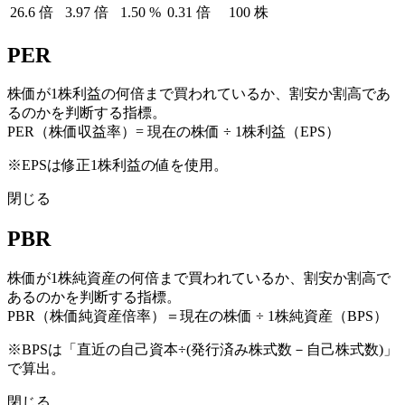
26.6
倍
3.97
倍
1.50
%
0.31
倍
100
株
PER
株価が1株利益の何倍まで買われているか、割安か割高であ
るのかを判断する指標。
PER（株価収益率）= 現在の株価 ÷ 1株利益（EPS）
※EPSは修正1株利益の値を使用。
閉じる
PBR
株価が1株純資産の何倍まで買われているか、割安か割高で
あるのかを判断する指標。
PBR（株価純資産倍率）＝現在の株価 ÷ 1株純資産（BPS）
※BPSは「直近の自己資本÷(発行済み株式数－自己株式数)」
で算出。
閉じる