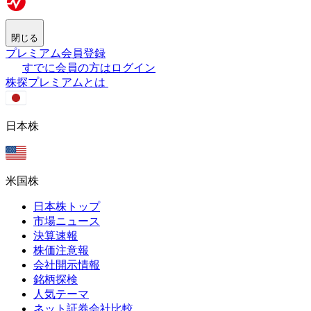
閉じる
プレミアム会員登録
すでに会員の方はログイン
株探プレミアムとは
日本株
米国株
日本株トップ
市場ニュース
決算速報
株価注意報
会社開示情報
銘柄探検
人気テーマ
ネット証券会社比較