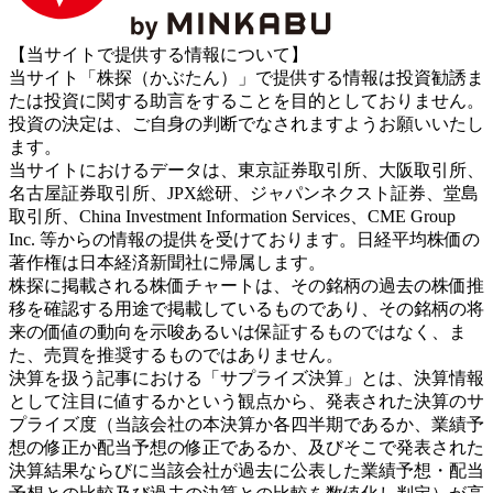
【当サイトで提供する情報について】
当サイト「株探（かぶたん）」で提供する情報は投資勧誘ま
たは投資に関する助言をすることを目的としておりません。
投資の決定は、ご自身の判断でなされますようお願いいたし
ます。
当サイトにおけるデータは、東京証券取引所、大阪取引所、
名古屋証券取引所、JPX総研、ジャパンネクスト証券、堂島
取引所、China Investment Information Services、CME Group
Inc. 等からの情報の提供を受けております。日経平均株価の
著作権は日本経済新聞社に帰属します。
株探に掲載される株価チャートは、その銘柄の過去の株価推
移を確認する用途で掲載しているものであり、その銘柄の将
来の価値の動向を示唆あるいは保証するものではなく、ま
た、売買を推奨するものではありません。
決算を扱う記事における「サプライズ決算」とは、決算情報
として注目に値するかという観点から、発表された決算のサ
プライズ度（当該会社の本決算か各四半期であるか、業績予
想の修正か配当予想の修正であるか、及びそこで発表された
決算結果ならびに当該会社が過去に公表した業績予想・配当