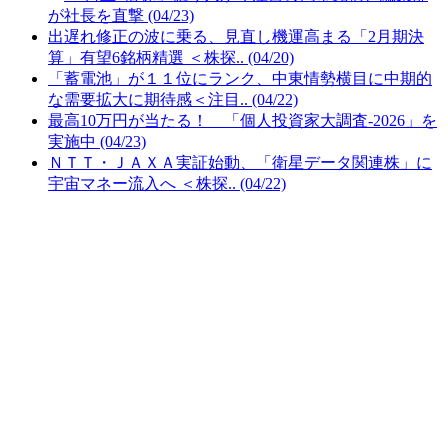
が社長を直撃 (04/23)
出遅れ修正の波に乗る、見直し機運高まる「2月期決
算」有望6銘柄精選 ＜株探.. (04/20)
「蓄電池」が１１位にランク、中東情勢横目に中期的
な需要拡大に期待感＜注目.. (04/22)
最高10万円が当たる！ 「個人投資家大調査-2026」を
実施中 (04/23)
ＮＴＴ・ＪＡＸＡ実証始動、「衛星データ関連株」に
宇宙マネー流入へ ＜株探.. (04/22)