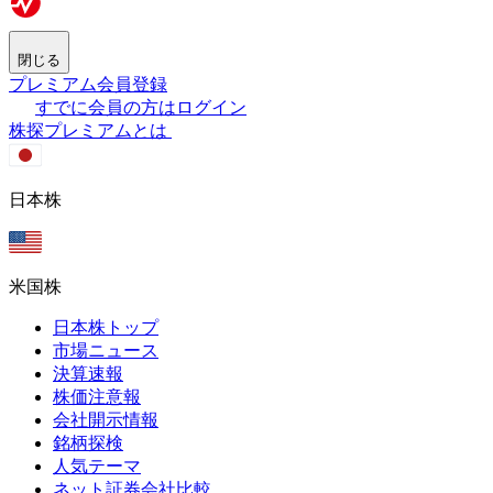
閉じる
プレミアム会員登録
すでに会員の方はログイン
株探プレミアムとは
日本株
米国株
日本株トップ
市場ニュース
決算速報
株価注意報
会社開示情報
銘柄探検
人気テーマ
ネット証券会社比較