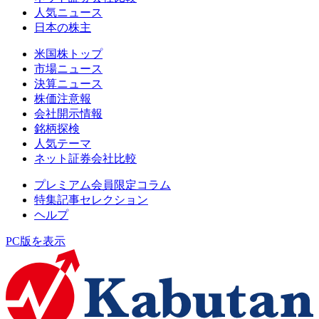
人気ニュース
日本の株主
米国株トップ
市場ニュース
決算ニュース
株価注意報
会社開示情報
銘柄探検
人気テーマ
ネット証券会社比較
プレミアム会員限定コラム
特集記事セレクション
ヘルプ
PC版を表示