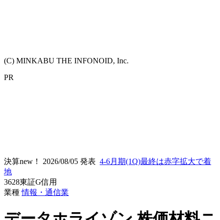
(C) MINKABU THE INFONOID, Inc.
PR
決算new！
2026/08/05 発表
4-6月期(1Q)最終は赤字拡大で着
地
3628
東証G
信用
業種
情報・通信業
データホライゾン
株価材料ニ