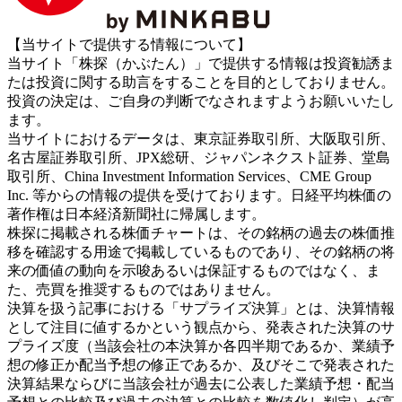
【当サイトで提供する情報について】
当サイト「株探（かぶたん）」で提供する情報は投資勧誘ま
たは投資に関する助言をすることを目的としておりません。
投資の決定は、ご自身の判断でなされますようお願いいたし
ます。
当サイトにおけるデータは、東京証券取引所、大阪取引所、
名古屋証券取引所、JPX総研、ジャパンネクスト証券、堂島
取引所、China Investment Information Services、CME Group
Inc. 等からの情報の提供を受けております。日経平均株価の
著作権は日本経済新聞社に帰属します。
株探に掲載される株価チャートは、その銘柄の過去の株価推
移を確認する用途で掲載しているものであり、その銘柄の将
来の価値の動向を示唆あるいは保証するものではなく、ま
た、売買を推奨するものではありません。
決算を扱う記事における「サプライズ決算」とは、決算情報
として注目に値するかという観点から、発表された決算のサ
プライズ度（当該会社の本決算か各四半期であるか、業績予
想の修正か配当予想の修正であるか、及びそこで発表された
決算結果ならびに当該会社が過去に公表した業績予想・配当