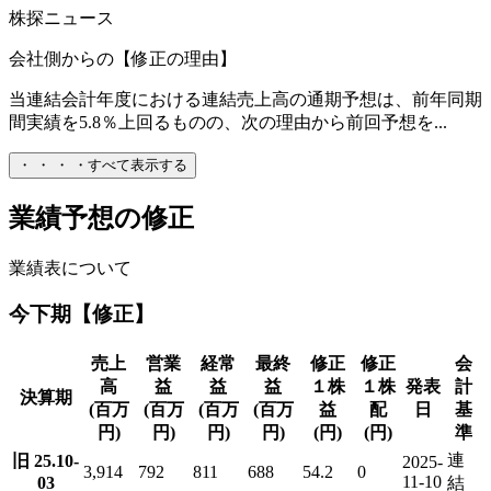
株探ニュース
会社側からの【修正の理由】
当連結会計年度における連結売上高の通期予想は、前年同期
間実績を5.8％上回るものの、次の理由から前回予想を...
・
・
・
・
すべて表示する
業績予想の修正
業績表について
今下期【修正】
売上
営業
経常
最終
修正
修正
会
高
益
益
益
１株
１株
発表
計
決算期
(百万
(百万
(百万
(百万
益
配
日
基
円)
円)
円)
円)
(円)
(円)
準
連
旧 25.10-
2025-
3,914
792
811
688
54.2
0
11-10
03
結