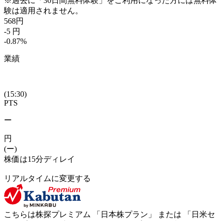
※過去に「30日間無料体験」をご利用になった方には無料体
験は適用されません。
568
円
-5
円
-0.87
%
業績
(15:30)
PTS
ー
円
(ー)
株価は15分ディレイ
リアルタイムに変更する
こちらは株探プレミアム 「
日本株プラン
」 または 「
日米セ