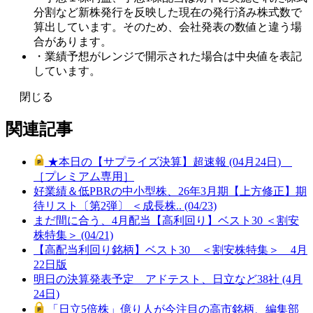
分割など新株発行を反映した現在の発行済み株式数で
算出しています。そのため、会社発表の数値と違う場
合があります。
・業績予想がレンジで開示された場合は中央値を表記
しています。
閉じる
関連記事
★本日の【サプライズ決算】超速報 (04月24日)
［プレミアム専用］
好業績＆低PBRの中小型株、26年3月期【上方修正】期
待リスト〔第2弾〕 ＜成長株.. (04/23)
まだ間に合う、4月配当【高利回り】ベスト30 ＜割安
株特集＞ (04/21)
【高配当利回り銘柄】ベスト30 ＜割安株特集＞ 4月
22日版
明日の決算発表予定 アドテスト、日立など38社 (4月
24日)
「日立5倍株」億り人が今注目の高市銘柄、編集部