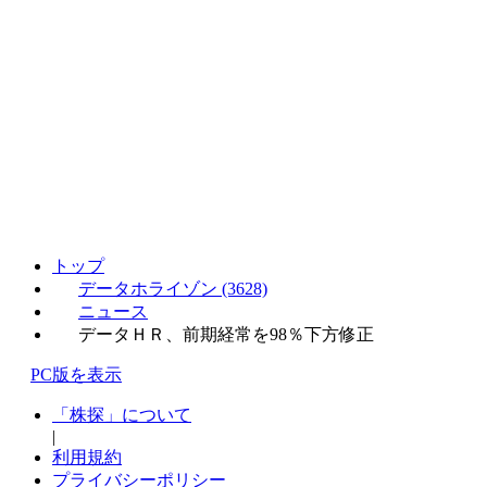
トップ
データホライゾン (3628)
ニュース
データＨＲ、前期経常を98％下方修正
PC版を表示
「株探」について
|
利用規約
プライバシーポリシー