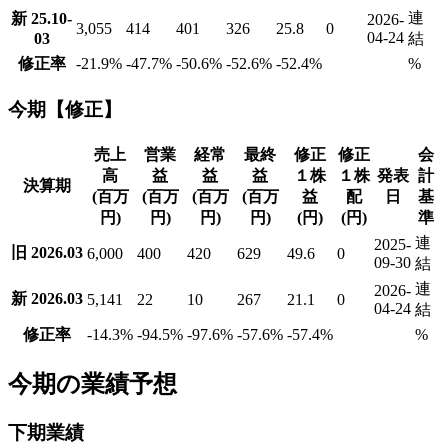
連
新 25.10-
2026-
3,055
414
401
326
25.8
0
04-24
03
結
修正率
-21.9
%
-47.7
%
-50.6
%
-52.6
%
-52.4
%
%
今期【修正】
売上
営業
経常
最終
修正
修正
会
高
益
益
益
１株
１株
発表
計
決算期
(百万
(百万
(百万
(百万
益
配
日
基
円)
円)
円)
円)
(円)
(円)
準
連
2025-
旧 2026.03
6,000
400
420
629
49.6
0
09-30
結
連
2026-
新 2026.03
5,141
22
10
267
21.1
0
04-24
結
修正率
-14.3
%
-94.5
%
-97.6
%
-57.6
%
-57.4
%
%
今期の業績予想
下期業績