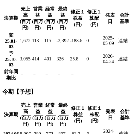
売上
営業
経常
最終
修正１
修正１
高
益
益
益
発表
会計
決算期
株益
株配
(百万
(百万
(百万
(百万
日
基準
(円)
(円)
円)
円)
円)
円)
変
2025-
1,672
113
115
-2,392
-188.6
0
連結
25.01-
05-09
03
予
2026-
3,055
414
401
326
25.8
0
連結
25.10-
04-24
03
前年同
－
－
－
－
－
期比
今期【予想】
売上
営業
経常
最終
修正１
修正１
高
益
益
益
発表
会計
決算期
株益
株配
(百万
(百万
(百万
(百万
日
基準
(円)
(円)
円)
円)
円)
円)
2024-
連結
2024.06
5,007
-789
-773
-807
-63.7
0