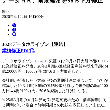
データＨＲ、前期経常を98％下方修正
修正
2026年4月24日 16時00分
3628
データホライゾン【連結】
業績修正PDF
データホライゾン
<3628>
[東証Ｇ] が4月24日大引け後(16:00)
に業績修正を発表。26年3月期の連結経常利益を従来予想の4
億2000万円→1000万円に97.6％下方修正した。
会社側が発表した下方修正後の通期計画に基づいて、当社が
試算した10-3月期(下期)の連結経常利益も従来予想の8億1100
万円→4億0100万円に50.6％減額した計算になる。
※25年3月期(9ヵ月決算)が決算期変更のため、前年同期に同
じ期間がない場合は前年同期との比較を表記していません。