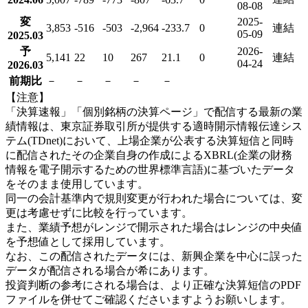
08-08
変
2025-
3,853
-516
-503
-2,964
-233.7
0
連結
05-09
2025.03
予
2026-
5,141
22
10
267
21.1
0
連結
04-24
2026.03
前期比
－
－
－
－
－
【注意】
「決算速報」「個別銘柄の決算ページ」で配信する最新の業
績情報は、東京証券取引所が提供する適時開示情報伝達シス
テム(TDnet)において、上場企業が公表する決算短信と同時
に配信されたその企業自身の作成によるXBRL(企業の財務
情報を電子開示するための世界標準言語)に基づいたデータ
をそのまま使用しています。
同一の会計基準内で規則変更が行われた場合については、変
更は考慮せずに比較を行っています。
また、業績予想がレンジで開示された場合はレンジの中央値
を予想値として採用しています。
なお、この配信されたデータには、新興企業を中心に誤った
データが配信される場合が希にあります。
投資判断の参考にされる場合は、より正確な決算短信のPDF
ファイルを併せてご確認くださいますようお願いします。