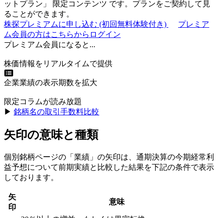
ットプラン
」
限定コンテンツ
です。プランをご契約して見
ることができます。
株探プレミアムに申し込む
(初回無料体験付き)
プレミア
ム会員の方はこちらからログイン
プレミアム会員になると...
株価情報をリアルタイムで提供
企業業績の表示期数を拡大
限定コラムが読み放題
▶︎
銘柄名の取引手数料比較
矢印の意味と種類
個別銘柄ページの「業績」の矢印は、通期決算の今期経常利
益予想について前期実績と比較した結果を下記の条件で表示
しております。
矢
意味
印