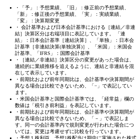
・「予」：予想業績、「旧」：修正前の予想業績、
「新」：修正後の予想業績、「実」：実績業績、
「変」：決算期変更
・ 会計基準および日本会計基準における［連結／非連
結］決算区分は右端項目に表記しています。 「連
結」：日本会計基準［連結決算］、「単独」：日本会
計基準［非連結決算(単独決算)］、「米国」：米国会
計基準、「IFRS」：国際会計基準
・［連結／非連結］決算区分の変更があった場合は、
連続的に業績推移を追えるように、連結と非連結を混
在して表示しています。
・前期比および前年同期比は、会計基準や決算期間が
異なる場合は比較できないため、「−」で表記してい
ます。
・米国会計基準と国際会計基準では、「経常益」欄の
数値は「税引き前利益」を表記しています。
・前期比および前年同期比は、会計基準や決算期間が
異なる場合は比較できないため、「－」で表記しま
す。同一の会計基準内で規則変更が行われた場合につ
いては、変更は考慮せずに比較を行っています。
・予想１株利益、予想1株配当は期中に実施された株式