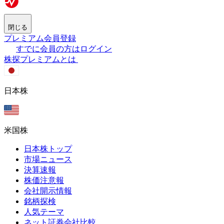
閉じる
プレミアム会員登録
すでに会員の方はログイン
株探プレミアムとは
日本株
米国株
日本株トップ
市場ニュース
決算速報
株価注意報
会社開示情報
銘柄探検
人気テーマ
ネット証券会社比較