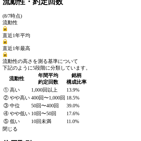
流動性・約定回数
(8/7時点)
流動性
直近1年平均
直近1年最高
流動性の高さを測る基準について
下記のように5段階に分類しています。
年間平均
銘柄
流動性
約定回数
構成比率
① 高い
1,000回以上
13.9%
② やや高い
400回〜1,000回
18.5%
③ 中位
50回〜400回
39.0%
④ やや低い
10回〜50回
17.6%
⑤ 低い
10回未満
11.0%
閉じる