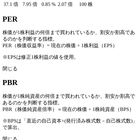
37.1
倍
7.95
倍
0.85
%
2.07
倍
100
株
PER
株価が1株利益の何倍まで買われているか、割安か割高であ
るのかを判断する指標。
PER（株価収益率）= 現在の株価 ÷ 1株利益（EPS）
※EPSは修正1株利益の値を使用。
閉じる
PBR
株価が1株純資産の何倍まで買われているか、割安か割高で
あるのかを判断する指標。
PBR（株価純資産倍率）＝現在の株価 ÷ 1株純資産（BPS）
※BPSは「直近の自己資本÷(発行済み株式数－自己株式数)」
で算出。
閉じる