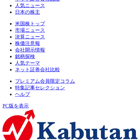
人気ニュース
日本の株主
米国株トップ
市場ニュース
決算ニュース
株価注意報
会社開示情報
銘柄探検
人気テーマ
ネット証券会社比較
プレミアム会員限定コラム
特集記事セレクション
ヘルプ
PC版を表示