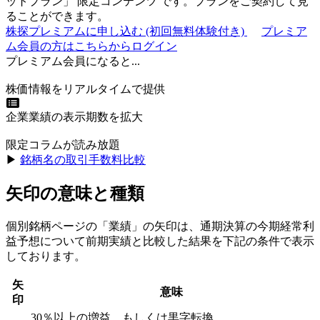
ットプラン
」
限定コンテンツ
です。プランをご契約して見
ることができます。
株探プレミアムに申し込む
(初回無料体験付き)
プレミア
ム会員の方はこちらからログイン
プレミアム会員になると...
株価情報をリアルタイムで提供
企業業績の表示期数を拡大
限定コラムが読み放題
▶︎
銘柄名の取引手数料比較
矢印の意味と種類
個別銘柄ページの「業績」の矢印は、通期決算の今期経常利
益予想について前期実績と比較した結果を下記の条件で表示
しております。
矢
意味
印
30％以上の増益、もしくは黒字転換