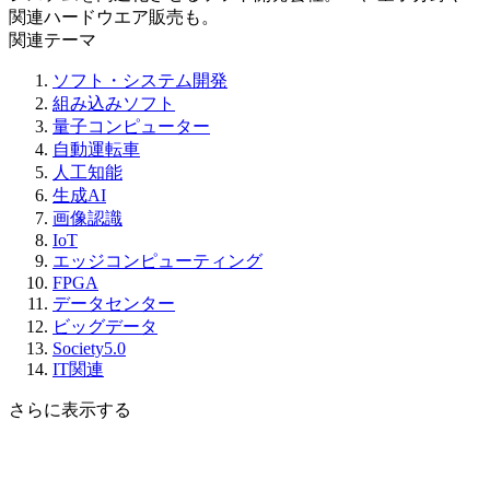
関連ハードウエア販売も。
関連テーマ
ソフト・システム開発
組み込みソフト
量子コンピューター
自動運転車
人工知能
生成AI
画像認識
IoT
エッジコンピューティング
FPGA
データセンター
ビッグデータ
Society5.0
IT関連
さらに表示する