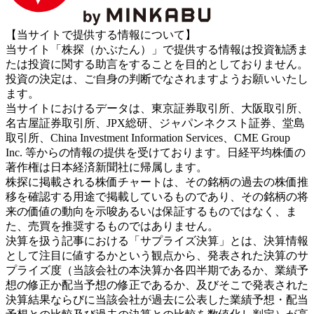
【当サイトで提供する情報について】
当サイト「株探（かぶたん）」で提供する情報は投資勧誘ま
たは投資に関する助言をすることを目的としておりません。
投資の決定は、ご自身の判断でなされますようお願いいたし
ます。
当サイトにおけるデータは、東京証券取引所、大阪取引所、
名古屋証券取引所、JPX総研、ジャパンネクスト証券、堂島
取引所、China Investment Information Services、CME Group
Inc. 等からの情報の提供を受けております。日経平均株価の
著作権は日本経済新聞社に帰属します。
株探に掲載される株価チャートは、その銘柄の過去の株価推
移を確認する用途で掲載しているものであり、その銘柄の将
来の価値の動向を示唆あるいは保証するものではなく、ま
た、売買を推奨するものではありません。
決算を扱う記事における「サプライズ決算」とは、決算情報
として注目に値するかという観点から、発表された決算のサ
プライズ度（当該会社の本決算か各四半期であるか、業績予
想の修正か配当予想の修正であるか、及びそこで発表された
決算結果ならびに当該会社が過去に公表した業績予想・配当