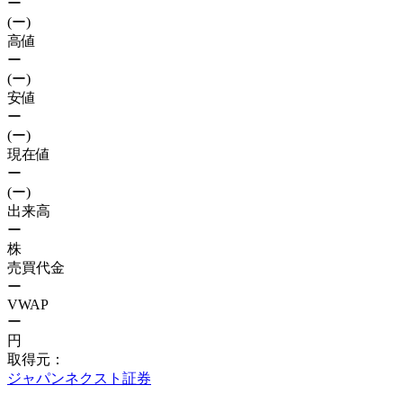
ー
(ー)
高値
ー
(ー)
安値
ー
(ー)
現在値
ー
(ー)
出来高
ー
株
売買代金
ー
VWAP
ー
円
取得元：
ジャパンネクスト証券