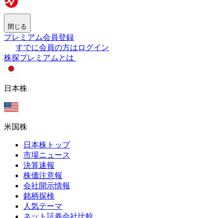
閉じる
プレミアム会員登録
すでに会員の方はログイン
株探プレミアムとは
日本株
米国株
日本株トップ
市場ニュース
決算速報
株価注意報
会社開示情報
銘柄探検
人気テーマ
ネット証券会社比較