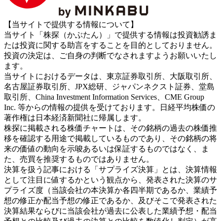
【当サイトで提供する情報について】
当サイト「株探（かぶたん）」で提供する情報は投資勧誘ま
たは投資に関する助言をすることを目的としておりません。
投資の決定は、ご自身の判断でなされますようお願いいたし
ます。
当サイトにおけるデータは、東京証券取引所、大阪取引所、
名古屋証券取引所、JPX総研、ジャパンネクスト証券、堂島
取引所、China Investment Information Services、CME Group
Inc. 等からの情報の提供を受けております。日経平均株価の
著作権は日本経済新聞社に帰属します。
株探に掲載される株価チャートは、その銘柄の過去の株価推
移を確認する用途で掲載しているものであり、その銘柄の将
来の価値の動向を示唆あるいは保証するものではなく、ま
た、売買を推奨するものではありません。
決算を扱う記事における「サプライズ決算」とは、決算情報
として注目に値するかという観点から、発表された決算のサ
プライズ度（当該会社の本決算か各四半期であるか、業績予
想の修正か配当予想の修正であるか、及びそこで発表された
決算結果ならびに当該会社が過去に公表した業績予想・配当