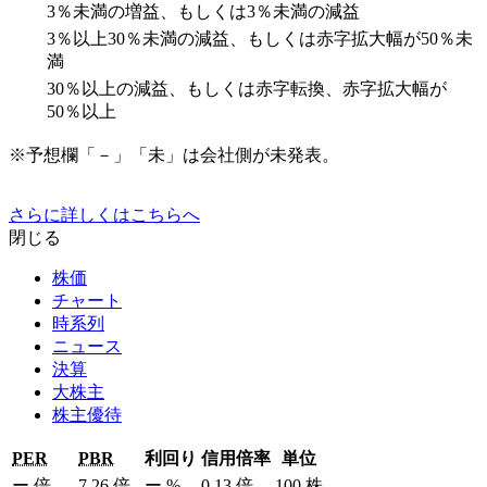
3％未満の増益、もしくは3％未満の減益
3％以上30％未満の減益、もしくは赤字拡大幅が50％未
満
30％以上の減益、もしくは赤字転換、赤字拡大幅が
50％以上
※予想欄「－」「未」は会社側が未発表。
さらに詳しくはこちらへ
閉じる
株価
チャート
時系列
ニュース
決算
大株主
株主優待
PER
PBR
利回り
信用倍率
単位
ー
倍
7.26
倍
ー
%
0.13
倍
100
株