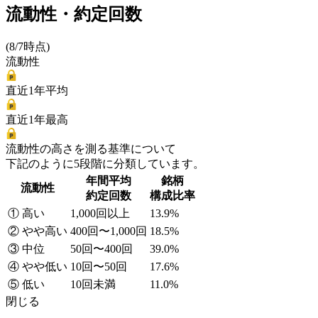
流動性・約定回数
(8/7時点)
流動性
直近1年平均
直近1年最高
流動性の高さを測る基準について
下記のように5段階に分類しています。
年間平均
銘柄
流動性
約定回数
構成比率
① 高い
1,000回以上
13.9%
② やや高い
400回〜1,000回
18.5%
③ 中位
50回〜400回
39.0%
④ やや低い
10回〜50回
17.6%
⑤ 低い
10回未満
11.0%
閉じる