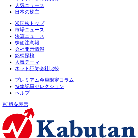
人気ニュース
日本の株主
米国株トップ
市場ニュース
決算ニュース
株価注意報
会社開示情報
銘柄探検
人気テーマ
ネット証券会社比較
プレミアム会員限定コラム
特集記事セレクション
ヘルプ
PC版を表示