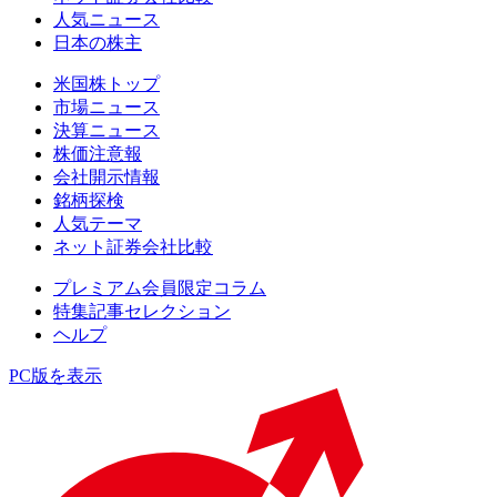
人気ニュース
日本の株主
米国株トップ
市場ニュース
決算ニュース
株価注意報
会社開示情報
銘柄探検
人気テーマ
ネット証券会社比較
プレミアム会員限定コラム
特集記事セレクション
ヘルプ
PC版を表示