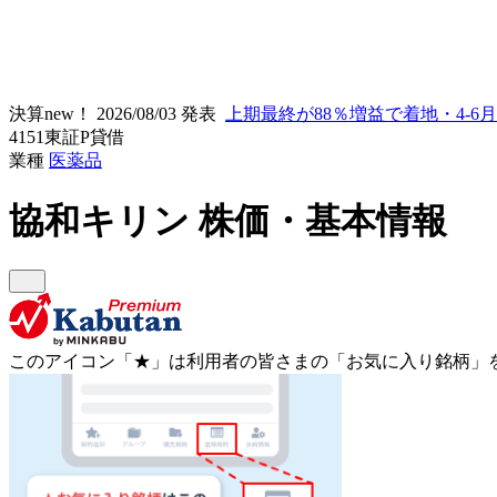
決算new！
2026/08/03 発表
上期最終が88％増益で着地・4-6
4151
東証P
貸借
業種
医薬品
協和キリン
株価・基本情報
このアイコン
「★」
は利用者の皆さまの
「お気に入り銘柄」