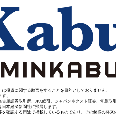
たは投資に関する助言をすることを目的としておりません。
ます。
PX総研、ジャパンネクスト証券、堂島取引所、China Investment 
は日本経済新聞社に帰属します。
移を確認する用途で掲載しているものであり、その銘柄の将来