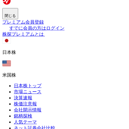
閉じる
プレミアム会員登録
すでに会員の方はログイン
株探プレミアムとは
日本株
米国株
日本株トップ
市場ニュース
決算速報
株価注意報
会社開示情報
銘柄探検
人気テーマ
ネット証券会社比較