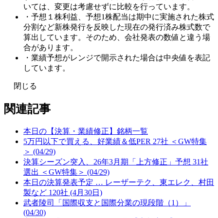
いては、変更は考慮せずに比較を行っています。
・予想１株利益、予想1株配当は期中に実施された株式
分割など新株発行を反映した現在の発行済み株式数で
算出しています。そのため、会社発表の数値と違う場
合があります。
・業績予想がレンジで開示された場合は中央値を表記
しています。
閉じる
関連記事
本日の【決算・業績修正】銘柄一覧
5万円以下で買える、好業績＆低PER 27社 ＜GW特集
＞ (04/29)
決算シーズン突入、26年3月期「上方修正」予想 31社
選出 ＜GW特集＞ (04/29)
本日の決算発表予定 … レーザーテク、東エレク、村田
製など 120社 (4月30日)
武者陵司「国際収支と国際分業の現段階（1）」
(04/30)