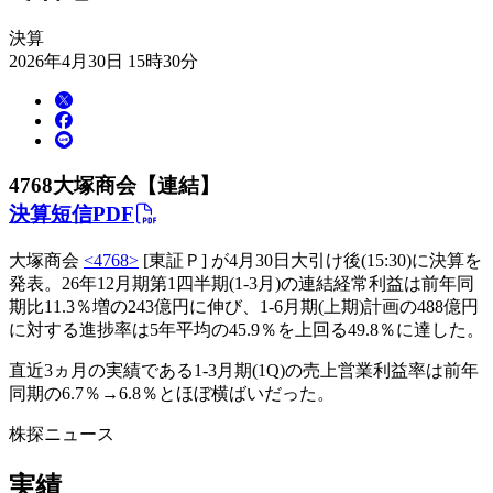
決算
2026年4月30日 15時30分
4768
大塚商会【連結】
決算短信PDF
大塚商会
<4768>
[東証Ｐ] が4月30日大引け後(15:30)に決算を
発表。26年12月期第1四半期(1-3月)の連結経常利益は前年同
期比11.3％増の243億円に伸び、1-6月期(上期)計画の488億円
に対する進捗率は5年平均の45.9％を上回る49.8％に達した。
直近3ヵ月の実績である1-3月期(1Q)の売上営業利益率は前年
同期の6.7％→6.8％とほぼ横ばいだった。
株探ニュース
実績