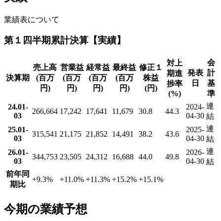
業績表について
第１四半期累計決算【実績】
会
対上
売上高
営業益
経常益
最終益
修正１
発表
計
期進
決算期
(百万
(百万
(百万
(百万
株益
日
基
捗率
円)
円)
円)
円)
(円)
(%)
準
連
24.01-
2024-
266,664
17,242
17,641
11,679
30.8
44.3
03
04-30
結
連
25.01-
2025-
315,541
21,175
21,852
14,491
38.2
43.6
03
04-30
結
連
26.01-
2026-
344,753
23,505
24,312
16,688
44.0
49.8
03
04-30
結
前年同
+9.3
%
+11.0
%
+11.3
%
+15.2
%
+15.1
%
期比
今期の業績予想