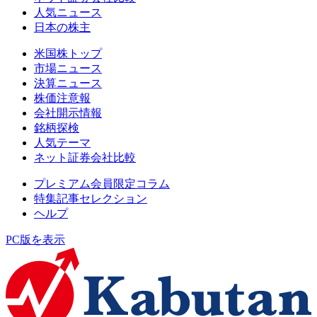
人気ニュース
日本の株主
米国株トップ
市場ニュース
決算ニュース
株価注意報
会社開示情報
銘柄探検
人気テーマ
ネット証券会社比較
プレミアム会員限定コラム
特集記事セレクション
ヘルプ
PC版を表示