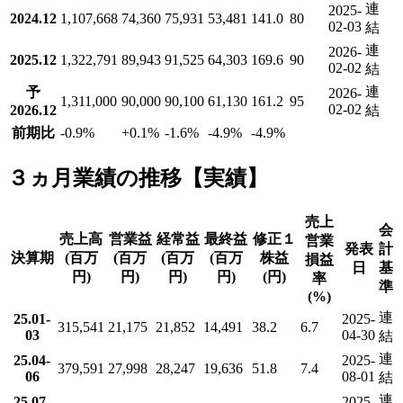
連
2025-
2024.12
1,107,668
74,360
75,931
53,481
141.0
80
02-03
結
連
2026-
2025.12
1,322,791
89,943
91,525
64,303
169.6
90
02-02
結
連
予
2026-
1,311,000
90,000
90,100
61,130
161.2
95
02-02
2026.12
結
前期比
-0.9
%
+0.1
%
-1.6
%
-4.9
%
-4.9
%
３ヵ月業績の推移【実績】
売上
会
売上高
営業益
経常益
最終益
修正１
営業
発表
計
決算期
(百万
(百万
(百万
(百万
株益
損益
日
基
円)
円)
円)
円)
(円)
率
準
(%)
連
25.01-
2025-
315,541
21,175
21,852
14,491
38.2
6.7
03
04-30
結
連
25.04-
2025-
379,591
27,998
28,247
19,636
51.8
7.4
06
08-01
結
連
25.07-
2025-