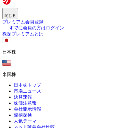
閉じる
プレミアム会員登録
すでに会員の方はログイン
株探プレミアムとは
日本株
米国株
日本株トップ
市場ニュース
決算速報
株価注意報
会社開示情報
銘柄探検
人気テーマ
ネット証券会社比較