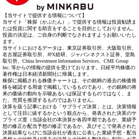
【当サイトで提供する情報について】
当サイト「株探（かぶたん）」で提供する情報は投資勧誘ま
たは投資に関する助言をすることを目的としておりません。
投資の決定は、ご自身の判断でなされますようお願いいたし
ます。
当サイトにおけるデータは、東京証券取引所、大阪取引所、
名古屋証券取引所、JPX総研、ジャパンネクスト証券、堂島
取引所、China Investment Information Services、CME Group
Inc. 等からの情報の提供を受けております。日経平均株価の
著作権は日本経済新聞社に帰属します。
株探に掲載される株価チャートは、その銘柄の過去の株価推
移を確認する用途で掲載しているものであり、その銘柄の将
来の価値の動向を示唆あるいは保証するものではなく、ま
た、売買を推奨するものではありません。
決算を扱う記事における「サプライズ決算」とは、決算情報
として注目に値するかという観点から、発表された決算のサ
プライズ度（当該会社の本決算か各四半期であるか、業績予
想の修正か配当予想の修正であるか、及びそこで発表された
決算結果ならびに当該会社が過去に公表した業績予想・配当