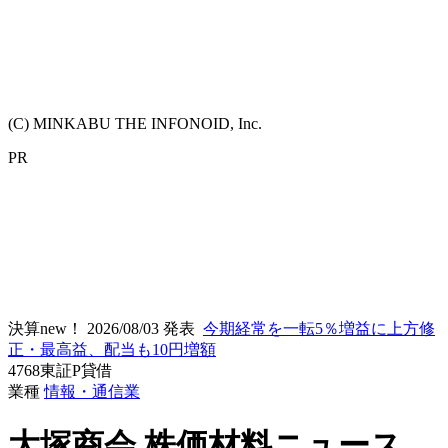
(C) MINKABU THE INFONOID, Inc.
PR
決算new！
2026/08/03 発表
今期経常を一転5％増益に上方修
正・最高益、配当も10円増額
4768
東証P
貸借
業種
情報・通信業
大塚商会
株価材料ニュース