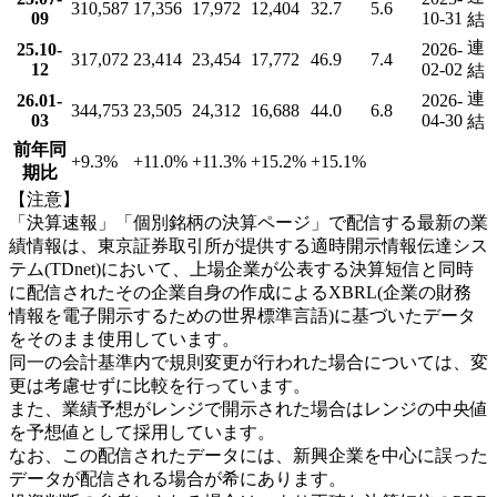
310,587
17,356
17,972
12,404
32.7
5.6
09
10-31
結
連
25.10-
2026-
317,072
23,414
23,454
17,772
46.9
7.4
12
02-02
結
連
26.01-
2026-
344,753
23,505
24,312
16,688
44.0
6.8
03
04-30
結
前年同
+9.3
%
+11.0
%
+11.3
%
+15.2
%
+15.1
%
期比
【注意】
「決算速報」「個別銘柄の決算ページ」で配信する最新の業
績情報は、東京証券取引所が提供する適時開示情報伝達シス
テム(TDnet)において、上場企業が公表する決算短信と同時
に配信されたその企業自身の作成によるXBRL(企業の財務
情報を電子開示するための世界標準言語)に基づいたデータ
をそのまま使用しています。
同一の会計基準内で規則変更が行われた場合については、変
更は考慮せずに比較を行っています。
また、業績予想がレンジで開示された場合はレンジの中央値
を予想値として採用しています。
なお、この配信されたデータには、新興企業を中心に誤った
データが配信される場合が希にあります。