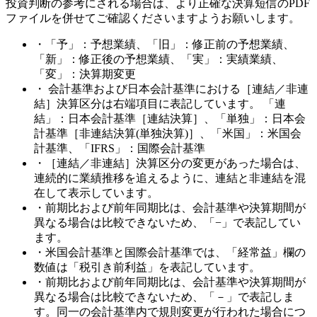
投資判断の参考にされる場合は、より正確な決算短信のPDF
ファイルを併せてご確認くださいますようお願いします。
・「予」：予想業績、「旧」：修正前の予想業績、
「新」：修正後の予想業績、「実」：実績業績、
「変」：決算期変更
・ 会計基準および日本会計基準における［連結／非連
結］決算区分は右端項目に表記しています。 「連
結」：日本会計基準［連結決算］、「単独」：日本会
計基準［非連結決算(単独決算)］、「米国」：米国会
計基準、「IFRS」：国際会計基準
・［連結／非連結］決算区分の変更があった場合は、
連続的に業績推移を追えるように、連結と非連結を混
在して表示しています。
・前期比および前年同期比は、会計基準や決算期間が
異なる場合は比較できないため、「−」で表記してい
ます。
・米国会計基準と国際会計基準では、「経常益」欄の
数値は「税引き前利益」を表記しています。
・前期比および前年同期比は、会計基準や決算期間が
異なる場合は比較できないため、「－」で表記しま
す。同一の会計基準内で規則変更が行われた場合につ