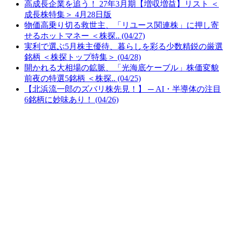
高成長企業を追う！ 27年3月期【増収増益】リスト ＜
成長株特集＞ 4月28日版
物価高乗り切る救世主、「リユース関連株」に押し寄
せるホットマネー ＜株探.. (04/27)
実利で選ぶ5月株主優待、暮らしを彩る少数精鋭の厳選
銘柄 ＜株探トップ特集＞ (04/28)
開かれる大相場の鉱脈、「光海底ケーブル」株価変貌
前夜の特選5銘柄 ＜株探.. (04/25)
【北浜流一郎のズバリ株先見！】 ─ AI・半導体の注目
6銘柄に妙味あり！ (04/26)