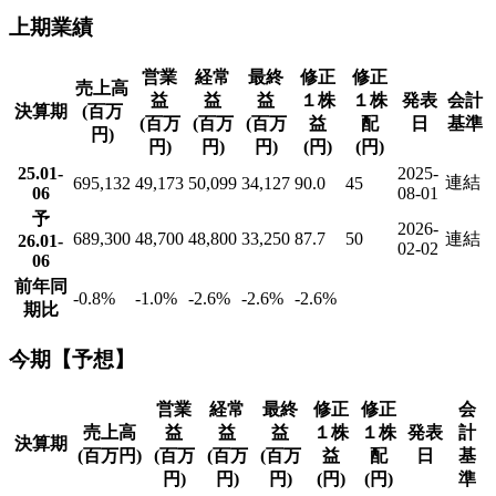
上期業績
営業
経常
最終
修正
修正
売上高
益
益
益
１株
１株
発表
会計
決算期
(百万
(百万
(百万
(百万
益
配
日
基準
円)
円)
円)
円)
(円)
(円)
25.01-
2025-
連結
695,132
49,173
50,099
34,127
90.0
45
06
08-01
予
2026-
689,300
48,700
48,800
33,250
87.7
50
連結
26.01-
02-02
06
前年同
-0.8
%
-1.0
%
-2.6
%
-2.6
%
-2.6
%
期比
今期【予想】
営業
経常
最終
修正
修正
会
売上高
益
益
益
１株
１株
発表
計
決算期
(百万円)
(百万
(百万
(百万
益
配
日
基
円)
円)
円)
(円)
(円)
準