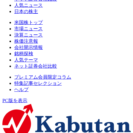
人気ニュース
日本の株主
米国株トップ
市場ニュース
決算ニュース
株価注意報
会社開示情報
銘柄探検
人気テーマ
ネット証券会社比較
プレミアム会員限定コラム
特集記事セレクション
ヘルプ
PC版を表示