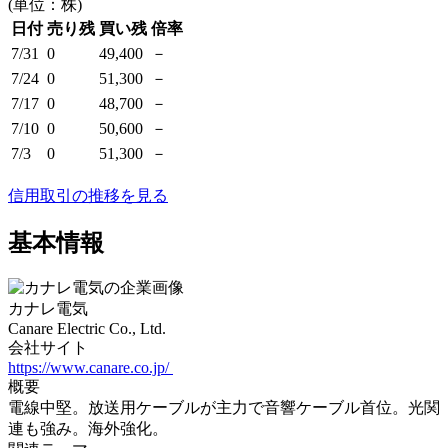
(単位：株)
日付
売り残
買い残
倍率
7/31
0
49,400
－
7/24
0
51,300
－
7/17
0
48,700
－
7/10
0
50,600
－
7/3
0
51,300
－
信用取引の推移を見る
基本情報
カナレ電気
Canare Electric Co., Ltd.
会社サイト
https://www.canare.co.jp/
概要
電線中堅。放送用ケーブルが主力で音響ケーブル首位。光関
連も強み。海外強化。