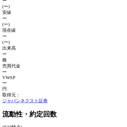
ー
(ー)
安値
ー
(ー)
現在値
ー
(ー)
出来高
ー
株
売買代金
ー
VWAP
ー
円
取得元：
ジャパンネクスト証券
流動性・約定回数