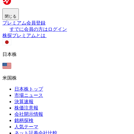
閉じる
プレミアム会員登録
すでに会員の方はログイン
株探プレミアムとは
日本株
米国株
日本株トップ
市場ニュース
決算速報
株価注意報
会社開示情報
銘柄探検
人気テーマ
ネット証券会社比較