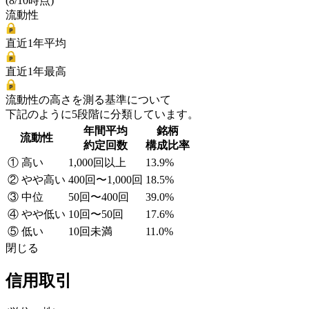
(8/10時点)
流動性
直近1年平均
直近1年最高
流動性の高さを測る基準について
下記のように5段階に分類しています。
年間平均
銘柄
流動性
約定回数
構成比率
① 高い
1,000回以上
13.9%
② やや高い
400回〜1,000回
18.5%
③ 中位
50回〜400回
39.0%
④ やや低い
10回〜50回
17.6%
⑤ 低い
10回未満
11.0%
閉じる
信用取引