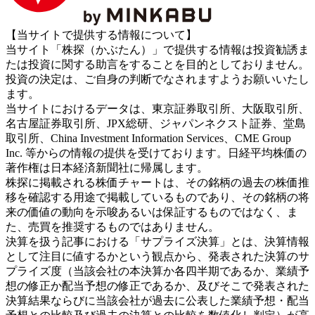
【当サイトで提供する情報について】
当サイト「株探（かぶたん）」で提供する情報は投資勧誘ま
たは投資に関する助言をすることを目的としておりません。
投資の決定は、ご自身の判断でなされますようお願いいたし
ます。
当サイトにおけるデータは、東京証券取引所、大阪取引所、
名古屋証券取引所、JPX総研、ジャパンネクスト証券、堂島
取引所、China Investment Information Services、CME Group
Inc. 等からの情報の提供を受けております。日経平均株価の
著作権は日本経済新聞社に帰属します。
株探に掲載される株価チャートは、その銘柄の過去の株価推
移を確認する用途で掲載しているものであり、その銘柄の将
来の価値の動向を示唆あるいは保証するものではなく、ま
た、売買を推奨するものではありません。
決算を扱う記事における「サプライズ決算」とは、決算情報
として注目に値するかという観点から、発表された決算のサ
プライズ度（当該会社の本決算か各四半期であるか、業績予
想の修正か配当予想の修正であるか、及びそこで発表された
決算結果ならびに当該会社が過去に公表した業績予想・配当