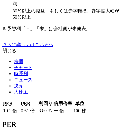
満
30％以上の減益、もしくは赤字転換、赤字拡大幅が
50％以上
※予想欄「－」「未」は会社側が未発表。
さらに詳しくはこちらへ
閉じる
株価
チャート
時系列
ニュース
決算
大株主
PER
PBR
利回り
信用倍率
単位
10.1
倍
0.61
倍
3.80
%
ー
倍
100
株
PER