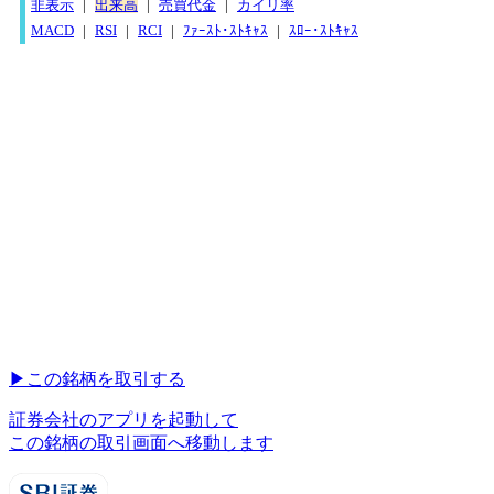
非表示
|
出来高
|
売買代金
|
カイリ率
MACD
|
RSI
|
RCI
|
ﾌｧｰｽﾄ･ｽﾄｷｬｽ
|
ｽﾛｰ･ｽﾄｷｬｽ
▶︎
この銘柄を取引する
証券会社のアプリを起動して
この銘柄の取引画面へ移動します