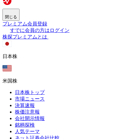
閉じる
プレミアム会員登録
すでに会員の方はログイン
株探プレミアムとは
日本株
米国株
日本株トップ
市場ニュース
決算速報
株価注意報
会社開示情報
銘柄探検
人気テーマ
ネット証券会社比較