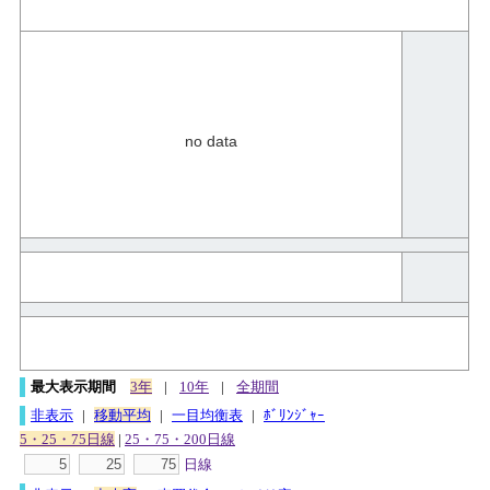
no data
最大表示期間
3年
|
10年
|
全期間
非表示
|
移動平均
|
一目均衡表
|
ﾎﾞﾘﾝｼﾞｬｰ
5・25・75日線
|
25・75・200日線
日線