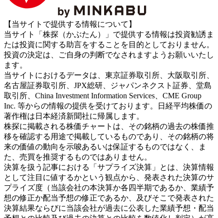
【当サイトで提供する情報について】
当サイト「株探（かぶたん）」で提供する情報は投資勧誘ま
たは投資に関する助言をすることを目的としておりません。
投資の決定は、ご自身の判断でなされますようお願いいたし
ます。
当サイトにおけるデータは、東京証券取引所、大阪取引所、
名古屋証券取引所、JPX総研、ジャパンネクスト証券、堂島
取引所、China Investment Information Services、CME Group
Inc. 等からの情報の提供を受けております。日経平均株価の
著作権は日本経済新聞社に帰属します。
株探に掲載される株価チャートは、その銘柄の過去の株価推
移を確認する用途で掲載しているものであり、その銘柄の将
来の価値の動向を示唆あるいは保証するものではなく、ま
た、売買を推奨するものではありません。
決算を扱う記事における「サプライズ決算」とは、決算情報
として注目に値するかという観点から、発表された決算のサ
プライズ度（当該会社の本決算か各四半期であるか、業績予
想の修正か配当予想の修正であるか、及びそこで発表された
決算結果ならびに当該会社が過去に公表した業績予想・配当