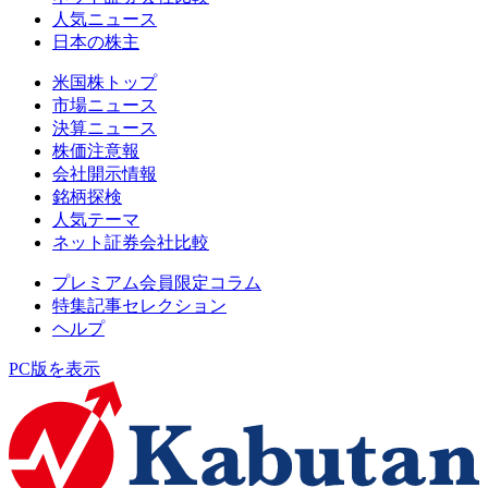
人気ニュース
日本の株主
米国株トップ
市場ニュース
決算ニュース
株価注意報
会社開示情報
銘柄探検
人気テーマ
ネット証券会社比較
プレミアム会員限定コラム
特集記事セレクション
ヘルプ
PC版を表示