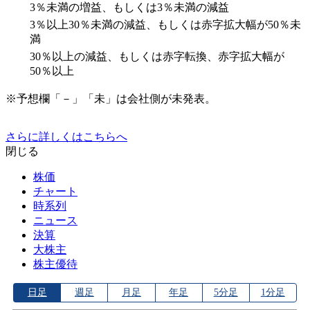
3％未満の増益、もしくは3％未満の減益
3％以上30％未満の減益、もしくは赤字拡大幅が50％未
満
30％以上の減益、もしくは赤字転換、赤字拡大幅が
50％以上
※予想欄「－」「未」は会社側が未発表。
さらに詳しくはこちらへ
閉じる
株価
チャート
時系列
ニュース
決算
大株主
株主優待
日足
週足
月足
年足
5分足
1分足