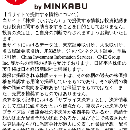
【当サイトで提供する情報について】
当サイト「株探（かぶたん）」で提供する情報は投資勧誘ま
たは投資に関する助言をすることを目的としておりません。
投資の決定は、ご自身の判断でなされますようお願いいたし
ます。
当サイトにおけるデータは、東京証券取引所、大阪取引所、
名古屋証券取引所、JPX総研、ジャパンネクスト証券、堂島
取引所、China Investment Information Services、CME Group
Inc. 等からの情報の提供を受けております。日経平均株価の
著作権は日本経済新聞社に帰属します。
株探に掲載される株価チャートは、その銘柄の過去の株価推
移を確認する用途で掲載しているものであり、その銘柄の将
来の価値の動向を示唆あるいは保証するものではなく、ま
た、売買を推奨するものではありません。
決算を扱う記事における「サプライズ決算」とは、決算情報
として注目に値するかという観点から、発表された決算のサ
プライズ度（当該会社の本決算か各四半期であるか、業績予
想の修正か配当予想の修正であるか、及びそこで発表された
決算結果ならびに当該会社が過去に公表した業績予想・配当