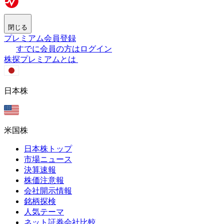
閉じる
プレミアム会員登録
すでに会員の方はログイン
株探プレミアムとは
日本株
米国株
日本株トップ
市場ニュース
決算速報
株価注意報
会社開示情報
銘柄探検
人気テーマ
ネット証券会社比較