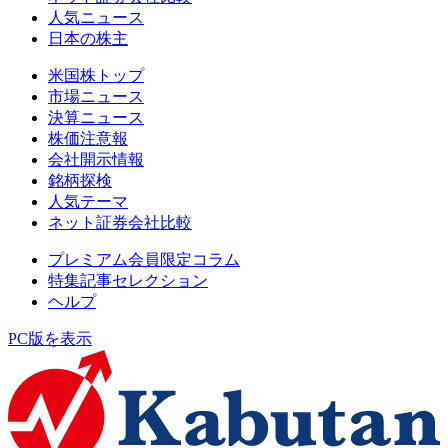
人気ニュース
日本の株主
米国株トップ
市場ニュース
決算ニュース
株価注意報
会社開示情報
銘柄探検
人気テーマ
ネット証券会社比較
プレミアム会員限定コラム
特集記事セレクション
ヘルプ
PC版を表示