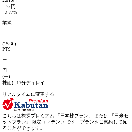
2,816
円
+76
円
+2.77
%
業績
(15:30)
PTS
ー
円
(ー)
株価は15分ディレイ
リアルタイムに変更する
こちらは株探プレミアム 「
日本株プラン
」 または 「
日米セ
ットプラン
」
限定コンテンツ
です。プランをご契約して見
ることができます。