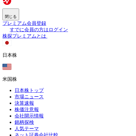
閉じる
プレミアム会員登録
すでに会員の方はログイン
株探プレミアムとは
日本株
米国株
日本株トップ
市場ニュース
決算速報
株価注意報
会社開示情報
銘柄探検
人気テーマ
ネット証券会社比較