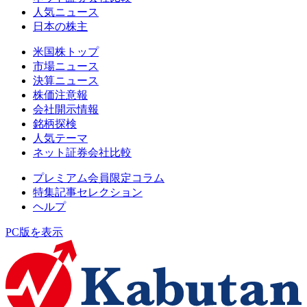
人気ニュース
日本の株主
米国株トップ
市場ニュース
決算ニュース
株価注意報
会社開示情報
銘柄探検
人気テーマ
ネット証券会社比較
プレミアム会員限定コラム
特集記事セレクション
ヘルプ
PC版を表示