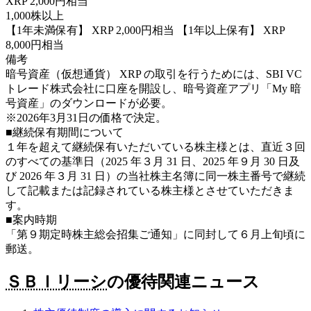
XRP 2,000円相当
1,000株以上
【1年未満保有】 XRP 2,000円相当 【1年以上保有】 XRP
8,000円相当
備考
暗号資産（仮想通貨） XRP の取引を行うためには、SBI VC
トレード株式会社に口座を開設し、暗号資産アプリ「My 暗
号資産」のダウンロードが必要。
※2026年3月31日の価格で決定。
■継続保有期間について
１年を超えて継続保有いただいている株主様とは、直近３回
のすべての基準日（2025 年３月 31 日、2025 年９月 30 日及
び 2026 年３月 31 日）の当社株主名簿に同一株主番号で継続
して記載または記録されている株主様とさせていただきま
す。
■案内時期
「第９期定時株主総会招集ご通知」に同封して６月上旬頃に
郵送。
ＳＢＩリーシ
の優待関連ニュース