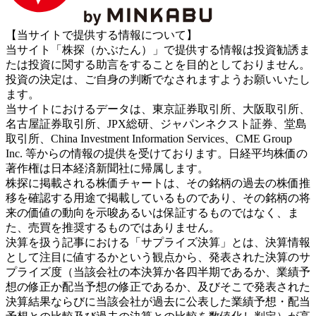
【当サイトで提供する情報について】
当サイト「株探（かぶたん）」で提供する情報は投資勧誘ま
たは投資に関する助言をすることを目的としておりません。
投資の決定は、ご自身の判断でなされますようお願いいたし
ます。
当サイトにおけるデータは、東京証券取引所、大阪取引所、
名古屋証券取引所、JPX総研、ジャパンネクスト証券、堂島
取引所、China Investment Information Services、CME Group
Inc. 等からの情報の提供を受けております。日経平均株価の
著作権は日本経済新聞社に帰属します。
株探に掲載される株価チャートは、その銘柄の過去の株価推
移を確認する用途で掲載しているものであり、その銘柄の将
来の価値の動向を示唆あるいは保証するものではなく、ま
た、売買を推奨するものではありません。
決算を扱う記事における「サプライズ決算」とは、決算情報
として注目に値するかという観点から、発表された決算のサ
プライズ度（当該会社の本決算か各四半期であるか、業績予
想の修正か配当予想の修正であるか、及びそこで発表された
決算結果ならびに当該会社が過去に公表した業績予想・配当