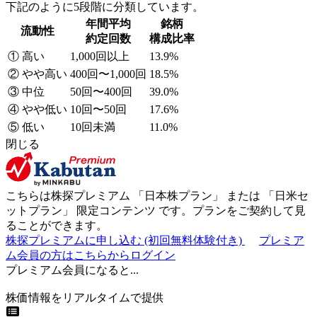
下記のように5段階に分類しています。
年間平均
銘柄
流動性
約定回数
構成比率
① 高い
1,000回以上
13.9%
② やや高い
400回〜1,000回
18.5%
③ 中位
50回〜400回
39.0%
④ やや低い
10回〜50回
17.6%
⑤ 低い
10回未満
11.0%
閉じる
こちらは株探プレミアム 「
日本株プラン
」 または 「
日米セ
ットプラン
」
限定コンテンツ
です。プランをご契約して見
ることができます。
株探プレミアムに申し込む
(初回無料体験付き)
プレミア
ム会員の方はこちらからログイン
プレミアム会員になると...
株価情報をリアルタイムで提供