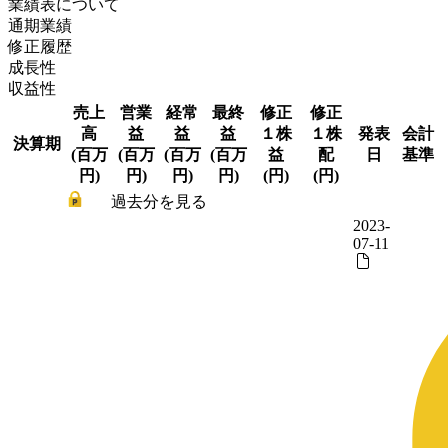
業績表について
通期業績
修正履歴
成長性
収益性
売上
営業
経常
最終
修正
修正
高
益
益
益
１株
１株
発表
会計
決算期
(百万
(百万
(百万
(百万
益
配
日
基準
円)
円)
円)
円)
(円)
(円)
過去分を見る
2023-
07-11