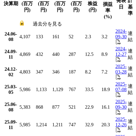
発表
計
決算期
(百万
(百万
(百万
(百万
株益
損益
日
基
円)
円)
円)
円)
(円)
率
準
(%)
過去分を見る
2024-
連
24.06-
4,107
133
161
52
2.3
3.2
09-30
08
結
2024-
連
24.09-
4,869
432
440
287
12.5
8.9
12-27
11
結
2025-
連
24.12-
4,803
347
346
187
8.2
7.2
03-28
02
結
2025-
連
25.03-
5,986
1,133
1,129
767
33.5
18.9
07-08
05
結
2025-
連
25.06-
5,383
868
877
521
22.9
16.1
09-30
08
結
2025-
連
25.09-
5,985
1,214
1,211
747
32.9
20.3
12-26
11
結