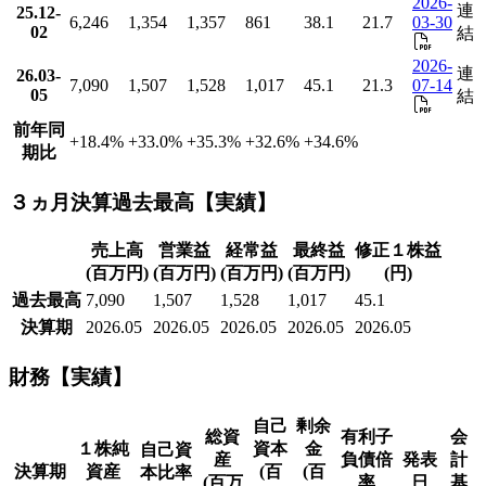
2026-
連
25.12-
6,246
1,354
1,357
861
38.1
21.7
03-30
02
結
2026-
連
26.03-
7,090
1,507
1,528
1,017
45.1
21.3
07-14
05
結
前年同
+18.4
%
+33.0
%
+35.3
%
+32.6
%
+34.6
%
期比
３ヵ月決算過去最高【実績】
売上高
営業益
経常益
最終益
修正１株益
(百万円)
(百万円)
(百万円)
(百万円)
(円)
過去最高
7,090
1,507
1,528
1,017
45.1
決算期
2026.05
2026.05
2026.05
2026.05
2026.05
財務【実績】
自己
剰余
総資
有利子
会
１株純
資本
金
自己資
産
負債倍
発表
計
決算期
資産
(百
(百
本比率
(百万
率
日
基