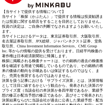
【当サイトで提供する情報について】
当サイト「株探（かぶたん）」で提供する情報は投資勧誘ま
たは投資に関する助言をすることを目的としておりません。
投資の決定は、ご自身の判断でなされますようお願いいたし
ます。
当サイトにおけるデータは、東京証券取引所、大阪取引所、
名古屋証券取引所、JPX総研、ジャパンネクスト証券、堂島
取引所、China Investment Information Services、CME Group
Inc. 等からの情報の提供を受けております。日経平均株価の
著作権は日本経済新聞社に帰属します。
株探に掲載される株価チャートは、その銘柄の過去の株価推
移を確認する用途で掲載しているものであり、その銘柄の将
来の価値の動向を示唆あるいは保証するものではなく、ま
た、売買を推奨するものではありません。
決算を扱う記事における「サプライズ決算」とは、決算情報
として注目に値するかという観点から、発表された決算のサ
プライズ度（当該会社の本決算か各四半期であるか、業績予
想の修正か配当予想の修正であるか、及びそこで発表された
決算結果ならびに当該会社が過去に公表した業績予想・配当