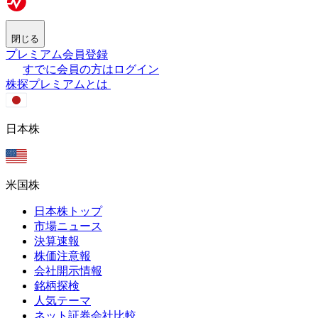
閉じる
プレミアム会員登録
すでに会員の方はログイン
株探プレミアムとは
日本株
米国株
日本株トップ
市場ニュース
決算速報
株価注意報
会社開示情報
銘柄探検
人気テーマ
ネット証券会社比較