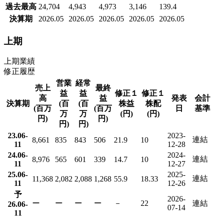
過去最高
24,704
4,943
4,973
3,146
139.4
決算期
2026.05
2026.05
2026.05
2026.05
2026.05
上期
上期業績
修正履歴
営業
経常
売上
最終
益
益
修正１
修正１
高
益
発表
会計
決算期
(百
(百
株益
株配
(百万
(百万
日
基準
万
万
(円)
(円)
円)
円)
円)
円)
23.06-
2023-
連結
8,661
835
843
506
21.9
10
11
12-28
24.06-
2024-
連結
8,976
565
601
339
14.7
10
11
12-27
25.06-
2025-
連結
11,368
2,082
2,088
1,268
55.9
18.33
11
12-26
予
2026-
ー
ー
ー
ー
－
22
連結
26.06-
07-14
11