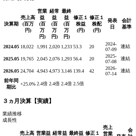
営業
経常
最終
売上高
益
益
益
修正１
修正１
発表
会計
決算期
(百万
(百
(百
(百
株益
株配
日
基準
円)
万
万
万
(円)
(円)
円)
円)
円)
2024-
連結
2024.05
18,022
1,991
2,020
1,233
53.3
20
07-09
2025-
連結
2025.05
19,765
2,045
2,076
1,293
56.4
20
07-08
2026-
連結
2026.05
24,704
4,943
4,973
3,146
139.4
42
07-14
前年同
2.4倍
2.4倍
2.4倍
2.5倍
+25.0
%
期比
３ヵ月決算【実績】
業績推移
成長性
売上
会
売上高
営業益
経常益
最終益
修正１
営業