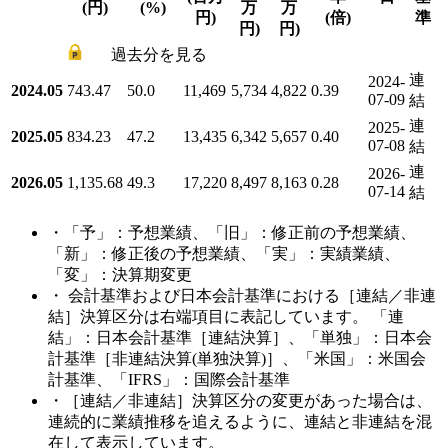
(円)
(%)
万
万
円)
(倍)
準
円)
円)
過去分を見る
連
2024-
2024.05
743.47
50.0
11,469
5,734
4,822
0.39
07-09
結
連
2025-
2025.05
834.23
47.2
13,435
6,342
5,657
0.40
07-08
結
連
2026-
2026.05
1,135.68
49.3
17,220
8,497
8,163
0.28
07-14
結
・「予」：予想業績、「旧」：修正前の予想業績、
「新」：修正後の予想業績、「実」：実績業績、
「変」：決算期変更
・ 会計基準および日本会計基準における［連結／非連
結］決算区分は右端項目に表記しています。 「連
結」：日本会計基準［連結決算］、「単独」：日本会
計基準［非連結決算(単独決算)］、「米国」：米国会
計基準、「IFRS」：国際会計基準
・［連結／非連結］決算区分の変更があった場合は、
連続的に業績推移を追えるように、連結と非連結を混
在して表示しています。