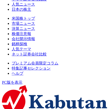
人気ニュース
日本の株主
米国株トップ
市場ニュース
決算ニュース
株価注意報
会社開示情報
銘柄探検
人気テーマ
ネット証券会社比較
プレミアム会員限定コラム
特集記事セレクション
ヘルプ
PC版を表示