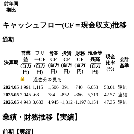
前年同
－
－
－
－
－
期比
キャッシュフロー(CF＝現金収支)推移
通期
営業
フリ
現金等
営業
投資
財務
現金
益
ーCF
CF
CF
CF
残高
会計
決算期
比率
(百万
(百万
(百万
(百万
(百万
(百万
基準
(%)
円)
円)
円)
円)
円)
円)
過去分を見る
2024.05
1,991
1,115
1,506
-391
-740
6,653
58.01
連結
2025.05
2,045
-68
784
-852
-866
5,719
42.57
連結
2026.05
4,943
3,633
4,945
-1,312
-1,197
8,154
47.35
連結
業績・財務推移【実績】
前期【実績】