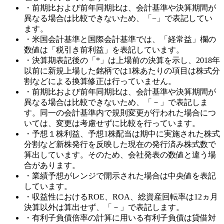
・前期比および前年同期比は、会計基準や決算期間が
異なる場合は比較できないため、「−」で表記してい
ます。
・米国会計基準と国際会計基準では、「経常益」欄の
数値は「税引き前利益」を表記しています。
・決算期表記後の「*」は上場前の決算を示し、2018年
以前に新規上場した銘柄では1株あたりの項目は株式分
割などによる換算修正は行っていません。
・前期比および前年同期比は、会計基準や決算期間が
異なる場合は比較できないため、「－」で表記しま
す。同一の会計基準内で規則変更が行われた場合につ
いては、変更は考慮せずに比較を行っています。
・予想１株利益、予想1株配当は期中に実施された株式
分割など新株発行を反映した現在の発行済み株式数で
算出しています。そのため、会社発表の数値と違う場
合があります。
・業績予想がレンジで開示された場合は中央値を表記
しています。
・収益性におけるROE、ROA、総資産回転率は12ヵ月
決算以外は算出せず、「－」で表記します。
・有利子負債倍率の計算に用いる有利子負債は貸借対