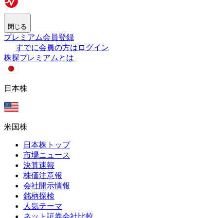
閉じる
プレミアム会員登録
すでに会員の方はログイン
株探プレミアムとは
日本株
米国株
日本株トップ
市場ニュース
決算速報
株価注意報
会社開示情報
銘柄探検
人気テーマ
ネット証券会社比較