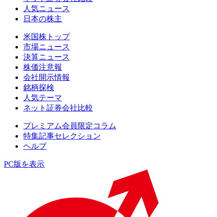
人気ニュース
日本の株主
米国株トップ
市場ニュース
決算ニュース
株価注意報
会社開示情報
銘柄探検
人気テーマ
ネット証券会社比較
プレミアム会員限定コラム
特集記事セレクション
ヘルプ
PC版を表示