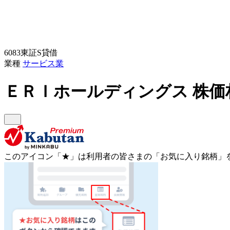
6083
東証S
貸借
業種
サービス業
ＥＲＩホールディングス
株価
このアイコン
「★」
は利用者の皆さまの
「お気に入り銘柄」