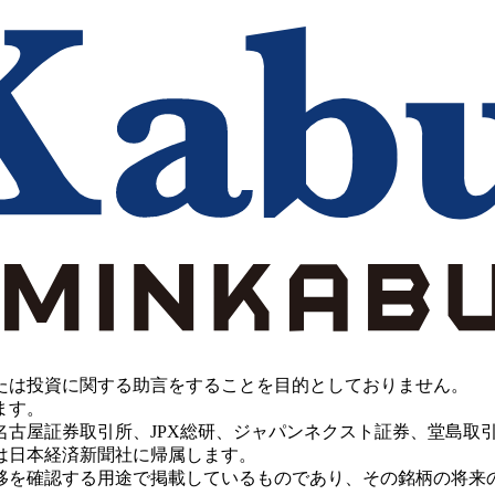
たは投資に関する助言をすることを目的としておりません。
ます。
PX総研、ジャパンネクスト証券、堂島取引所、China Investment 
は日本経済新聞社に帰属します。
移を確認する用途で掲載しているものであり、その銘柄の将来