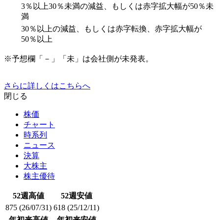
3％以上30％未満の減益、もしくは赤字拡大幅が50％未
満
30％以上の減益、もしくは赤字転換、赤字拡大幅が
50％以上
※予想欄「－」「未」は会社側が未発表。
さらに詳しくはこちらへ
閉じる
株価
チャート
時系列
ニュース
決算
大株主
株主優待
52週高値
52週安値
875
(26/07/31)
618
(25/12/11)
年初来高値
年初来安値