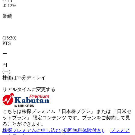
-0.12
%
業績
(15:30)
PTS
ー
円
(ー)
株価は15分ディレイ
リアルタイムに変更する
こちらは株探プレミアム 「
日本株プラン
」 または 「
日米セ
ットプラン
」
限定コンテンツ
です。プランをご契約して見
ることができます。
株探プレミアムに申し込む
(初回無料体験付き)
プレミア