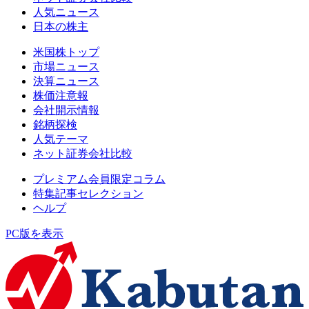
人気ニュース
日本の株主
米国株トップ
市場ニュース
決算ニュース
株価注意報
会社開示情報
銘柄探検
人気テーマ
ネット証券会社比較
プレミアム会員限定コラム
特集記事セレクション
ヘルプ
PC版を表示