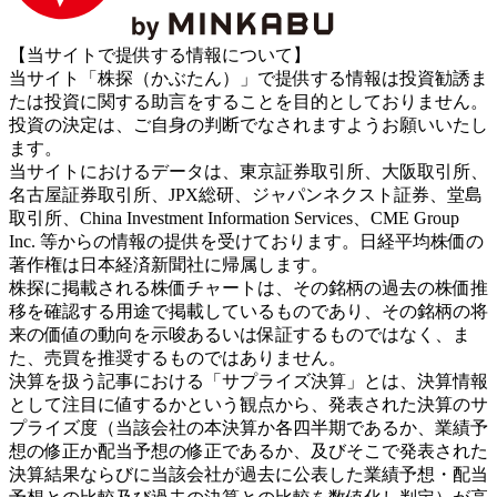
【当サイトで提供する情報について】
当サイト「株探（かぶたん）」で提供する情報は投資勧誘ま
たは投資に関する助言をすることを目的としておりません。
投資の決定は、ご自身の判断でなされますようお願いいたし
ます。
当サイトにおけるデータは、東京証券取引所、大阪取引所、
名古屋証券取引所、JPX総研、ジャパンネクスト証券、堂島
取引所、China Investment Information Services、CME Group
Inc. 等からの情報の提供を受けております。日経平均株価の
著作権は日本経済新聞社に帰属します。
株探に掲載される株価チャートは、その銘柄の過去の株価推
移を確認する用途で掲載しているものであり、その銘柄の将
来の価値の動向を示唆あるいは保証するものではなく、ま
た、売買を推奨するものではありません。
決算を扱う記事における「サプライズ決算」とは、決算情報
として注目に値するかという観点から、発表された決算のサ
プライズ度（当該会社の本決算か各四半期であるか、業績予
想の修正か配当予想の修正であるか、及びそこで発表された
決算結果ならびに当該会社が過去に公表した業績予想・配当