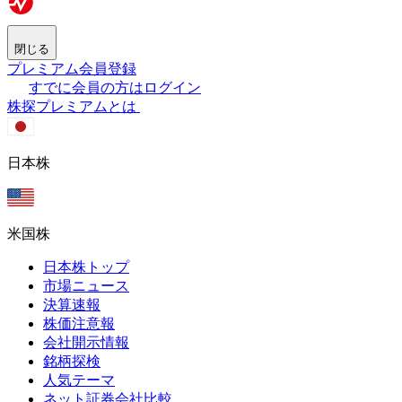
閉じる
プレミアム会員登録
すでに会員の方はログイン
株探プレミアムとは
日本株
米国株
日本株トップ
市場ニュース
決算速報
株価注意報
会社開示情報
銘柄探検
人気テーマ
ネット証券会社比較