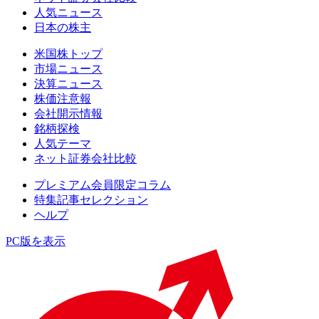
人気ニュース
日本の株主
米国株トップ
市場ニュース
決算ニュース
株価注意報
会社開示情報
銘柄探検
人気テーマ
ネット証券会社比較
プレミアム会員限定コラム
特集記事セレクション
ヘルプ
PC版を表示