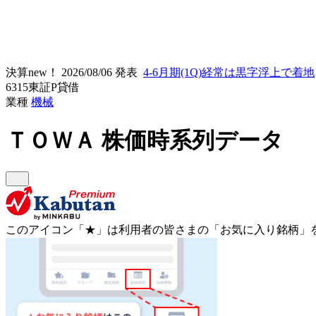
決算new！
2026/08/06 発表
4-6月期(1Q)経常は黒字浮上で着地
6315
東証P
貸借
業種
機械
ＴＯＷＡ
株価時系列データ
このアイコン
「★」
は利用者の皆さまの
「お気に入り銘柄」