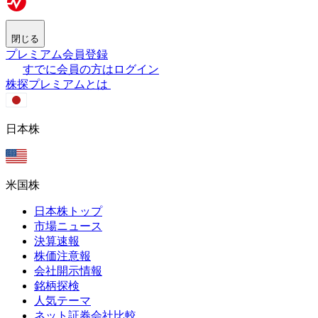
閉じる
プレミアム会員登録
すでに会員の方はログイン
株探プレミアムとは
日本株
米国株
日本株トップ
市場ニュース
決算速報
株価注意報
会社開示情報
銘柄探検
人気テーマ
ネット証券会社比較