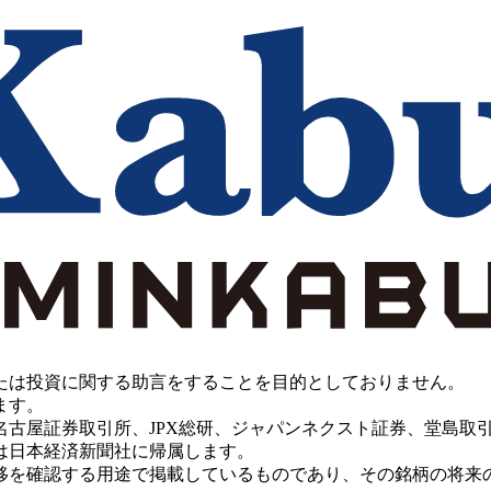
たは投資に関する助言をすることを目的としておりません。
ます。
PX総研、ジャパンネクスト証券、堂島取引所、China Investment 
は日本経済新聞社に帰属します。
移を確認する用途で掲載しているものであり、その銘柄の将来