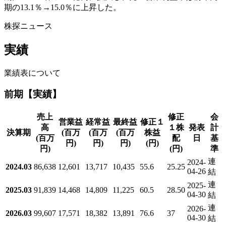
期の13.1％→15.0％に上昇した。
株探ニュース
実績
業績表について
前期【実績】
売上
修正
会
営業益
経常益
最終益
修正１
高
１株
発表
計
決算期
(百万
(百万
(百万
株益
(百万
配
日
基
円)
円)
円)
(円)
円)
(円)
準
連
2024-
2024.03
86,638
12,601
13,717
10,435
55.6
25.25
04-26
結
連
2025-
2025.03
91,839
14,468
14,809
11,225
60.5
28.50
04-30
結
連
2026-
2026.03
99,607
17,571
18,382
13,891
76.6
37
04-30
結