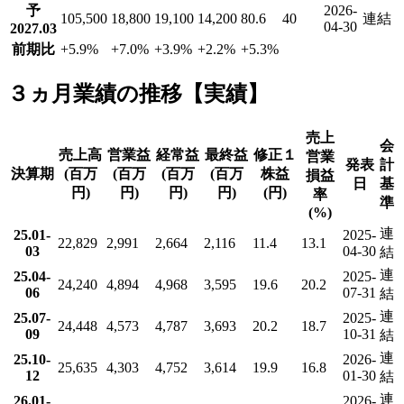
予
2026-
105,500
18,800
19,100
14,200
80.6
40
連結
04-30
2027.03
前期比
+5.9
%
+7.0
%
+3.9
%
+2.2
%
+5.3
%
３ヵ月業績の推移【実績】
売上
会
売上高
営業益
経常益
最終益
修正１
営業
発表
計
決算期
(百万
(百万
(百万
(百万
株益
損益
日
基
円)
円)
円)
円)
(円)
率
準
(%)
連
25.01-
2025-
22,829
2,991
2,664
2,116
11.4
13.1
03
04-30
結
連
25.04-
2025-
24,240
4,894
4,968
3,595
19.6
20.2
06
07-31
結
連
25.07-
2025-
24,448
4,573
4,787
3,693
20.2
18.7
09
10-31
結
連
25.10-
2026-
25,635
4,303
4,752
3,614
19.9
16.8
12
01-30
結
連
26.01-
2026-