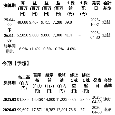
高
益
益
益
１株
１株
発表
会計
決算期
(百万
(百万
(百万
(百万
益
配
日
基準
円)
円)
円)
円)
(円)
(円)
25.04-
2025-
－
連結
48,688
9,467
9,755
7,288
39.8
09
10-31
予
2026-
52,050
9,600
9,800
7,300
41.4
－
連結
26.04-
04-30
09
前年同
+6.9
%
+1.4
%
+0.5
%
+0.2
%
+4.0
%
期比
今期【予想】
営業
経常
最終
修正
修正
売上高
益
益
益
１株
１株
発表
会計
決算期
(百万
(百万
(百万
(百万
益
配
日
基準
円)
円)
円)
円)
(円)
(円)
2025-
連結
2025.03
91,839
14,468
14,809
11,225
60.5
28.50
04-30
2026-
連結
2026.03
99,607
17,571
18,382
13,891
76.6
37
04-30