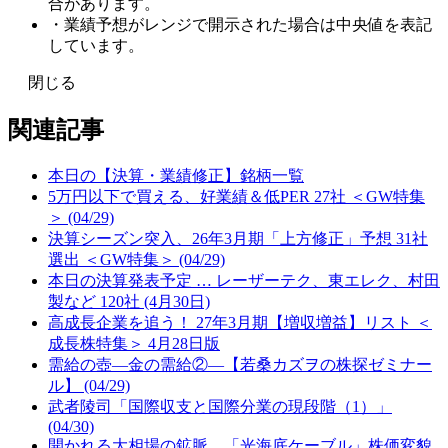
合があります。
・業績予想がレンジで開示された場合は中央値を表記
しています。
閉じる
関連記事
本日の【決算・業績修正】銘柄一覧
5万円以下で買える、好業績＆低PER 27社 ＜GW特集
＞ (04/29)
決算シーズン突入、26年3月期「上方修正」予想 31社
選出 ＜GW特集＞ (04/29)
本日の決算発表予定 … レーザーテク、東エレク、村田
製など 120社 (4月30日)
高成長企業を追う！ 27年3月期【増収増益】リスト ＜
成長株特集＞ 4月28日版
需給の壺―金の需給②―【若桑カズヲの株探ゼミナー
ル】 (04/29)
武者陵司「国際収支と国際分業の現段階（1）」
(04/30)
開かれる大相場の鉱脈、「光海底ケーブル」株価変貌