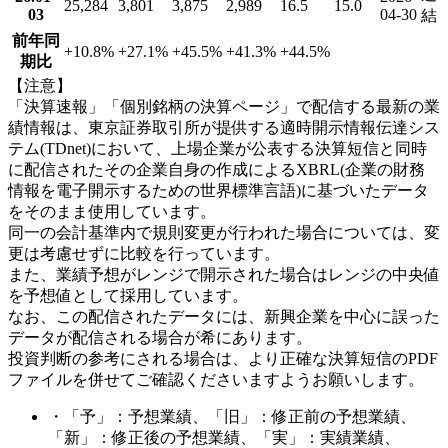
25,284
3,801
3,875
2,989
16.5
15.0
03
04-30
結
前年同
+10.8
%
+27.1
%
+45.5
%
+41.3
%
+44.5
%
期比
【注意】
「決算速報」「個別銘柄の決算ページ」で配信する最新の業
績情報は、東京証券取引所が提供する適時開示情報伝達シス
テム(TDnet)において、上場企業が公表する決算短信と同時
に配信されたその企業自身の作成によるXBRL(企業の財務
情報を電子開示するための世界標準言語)に基づいたデータ
をそのまま使用しています。
同一の会計基準内で規則変更が行われた場合については、変
更は考慮せずに比較を行っています。
また、業績予想がレンジで開示された場合はレンジの中央値
を予想値として採用しています。
なお、この配信されたデータには、新興企業を中心に誤った
データが配信される場合が希にあります。
投資判断の参考にされる場合は、より正確な決算短信のPDF
ファイルを併せてご確認くださいますようお願いします。
・「予」：予想業績、「旧」：修正前の予想業績、
「新」：修正後の予想業績、「実」：実績業績、