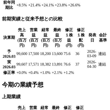
前年同
+8.5
%
+21.4
%
+24.1
%
+23.8
%
+26.6
%
期比
前期実績と従来予想との比較
売上
営業
経常
最終
修正
修正
高
益
益
益
１株
１株
発表
会計
決算期
(百万
(百万
(百万
(百万
益
配
日
基準
円)
円)
円)
円)
(円)
(円)
予
2026-
99,600
17,500
18,200
13,600
75.6
36
連結
03-09
2026.03
実
2026-
99,607
17,571
18,382
13,891
76.6
37
連結
04-30
2026.03
修正率
+0.0
%
+0.4
%
+1.0
%
+2.1
%
+1.2
%
今期の業績予想
上期業績
売上
営業
経常
最終
修正
修正