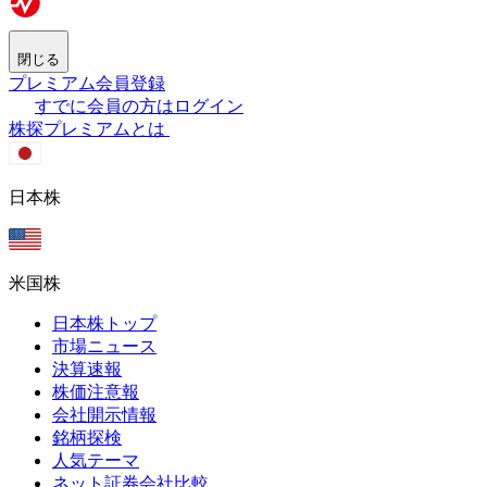
閉じる
プレミアム会員登録
すでに会員の方はログイン
株探プレミアムとは
日本株
米国株
日本株トップ
市場ニュース
決算速報
株価注意報
会社開示情報
銘柄探検
人気テーマ
ネット証券会社比較