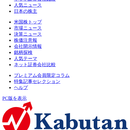
人気ニュース
日本の株主
米国株トップ
市場ニュース
決算ニュース
株価注意報
会社開示情報
銘柄探検
人気テーマ
ネット証券会社比較
プレミアム会員限定コラム
特集記事セレクション
ヘルプ
PC版を表示