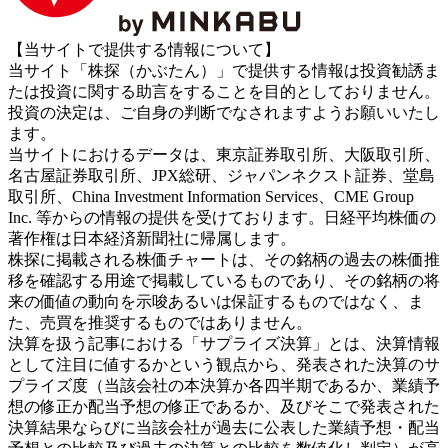
【当サイトで提供する情報について】
当サイト「株探（かぶたん）」で提供する情報は投資勧誘ま
たは投資に関する助言をすることを目的としておりません。
投資の決定は、ご自身の判断でなされますようお願いいたし
ます。
当サイトにおけるデータは、東京証券取引所、大阪取引所、
名古屋証券取引所、JPX総研、ジャパンネクスト証券、堂島
取引所、China Investment Information Services、CME Group
Inc. 等からの情報の提供を受けております。日経平均株価の
著作権は日本経済新聞社に帰属します。
株探に掲載される株価チャートは、その銘柄の過去の株価推
移を確認する用途で掲載しているものであり、その銘柄の将
来の価値の動向を示唆あるいは保証するものではなく、ま
た、売買を推奨するものではありません。
決算を扱う記事における「サプライズ決算」とは、決算情報
として注目に値するかという観点から、発表された決算のサ
プライズ度（当該会社の本決算か各四半期であるか、業績予
想の修正か配当予想の修正であるか、及びそこで発表された
決算結果ならびに当該会社が過去に公表した業績予想・配当