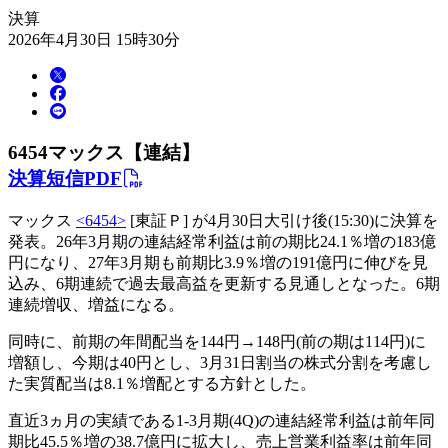
決算
2026年4月30日 15時30分
6454
マックス【連結】
決算短信PDF
マックス
<6454>
[東証Ｐ] が4月30日大引け後(15:30)に決算を
発表。26年3月期の連結経常利益は前の期比24.1％増の183億
円になり、27年3月期も前期比3.9％増の191億円に伸びを見
込み、6期連続で過去最高益を更新する見通しとなった。6期
連続増収、増益になる。
同時に、前期の年間配当を144円→148円(前の期は114円)に
増額し、今期は40円とし、3月31日割当の株式分割を考慮し
た実質配当は8.1％増配とする方針とした。
直近3ヵ月の実績である1-3月期(4Q)の連結経常利益は前年同
期比45.5％増の38.7億円に拡大し、売上営業利益率は前年同