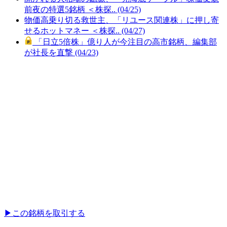
前夜の特選5銘柄 ＜株探.. (04/25)
物価高乗り切る救世主、「リユース関連株」に押し寄
せるホットマネー ＜株探.. (04/27)
「日立5倍株」億り人が今注目の高市銘柄、編集部
が社長を直撃 (04/23)
▶︎
この銘柄を取引する