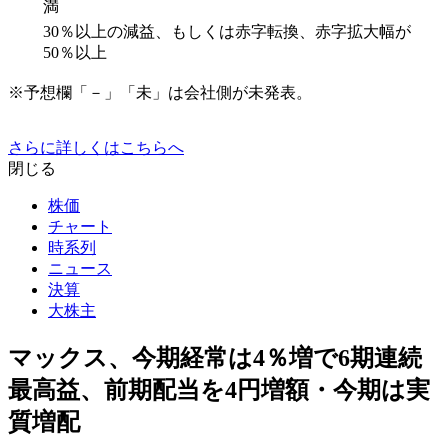
満
30％以上の減益、もしくは赤字転換、赤字拡大幅が
50％以上
※予想欄「－」「未」は会社側が未発表。
さらに詳しくはこちらへ
閉じる
株価
チャート
時系列
ニュース
決算
大株主
マックス、今期経常は4％増で6期連続
最高益、前期配当を4円増額・今期は実
質増配