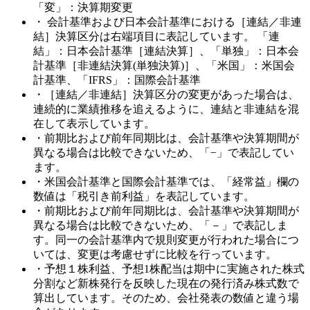
「変」：決算期変更
・ 会計基準および日本会計基準における［連結／非連
結］決算区分は右端項目に表記しています。 「連
結」：日本会計基準［連結決算］、「単独」：日本会
計基準［非連結決算(単独決算)］、「米国」：米国会
計基準、「IFRS」：国際会計基準
・［連結／非連結］決算区分の変更があった場合は、
連続的に業績推移を追えるように、連結と非連結を混
在して表示しています。
・前期比および前年同期比は、会計基準や決算期間が
異なる場合は比較できないため、「−」で表記してい
ます。
・米国会計基準と国際会計基準では、「経常益」欄の
数値は「税引き前利益」を表記しています。
・前期比および前年同期比は、会計基準や決算期間が
異なる場合は比較できないため、「－」で表記しま
す。同一の会計基準内で規則変更が行われた場合につ
いては、変更は考慮せずに比較を行っています。
・予想１株利益、予想1株配当は期中に実施された株式
分割など新株発行を反映した現在の発行済み株式数で
算出しています。そのため、会社発表の数値と違う場