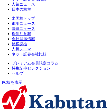
人気ニュース
日本の株主
米国株トップ
市場ニュース
決算ニュース
株価注意報
会社開示情報
銘柄探検
人気テーマ
ネット証券会社比較
プレミアム会員限定コラム
特集記事セレクション
ヘルプ
PC版を表示