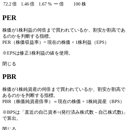
72.2
倍
1.46
倍
1.67
%
ー
倍
100
株
PER
株価が1株利益の何倍まで買われているか、割安か割高であ
るのかを判断する指標。
PER（株価収益率）= 現在の株価 ÷ 1株利益（EPS）
※EPSは修正1株利益の値を使用。
閉じる
PBR
株価が1株純資産の何倍まで買われているか、割安か割高で
あるのかを判断する指標。
PBR（株価純資産倍率）＝現在の株価 ÷ 1株純資産（BPS）
※BPSは「直近の自己資本÷(発行済み株式数－自己株式数)」
で算出。
閉じる