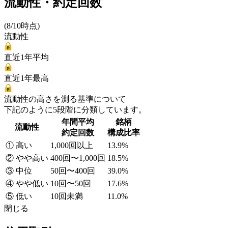
流動性・約定回数
(8/10時点)
流動性
直近1年平均
直近1年最高
流動性の高さを測る基準について
下記のように5段階に分類しています。
年間平均
銘柄
流動性
約定回数
構成比率
① 高い
1,000回以上
13.9%
② やや高い
400回〜1,000回
18.5%
③ 中位
50回〜400回
39.0%
④ やや低い
10回〜50回
17.6%
⑤ 低い
10回未満
11.0%
閉じる