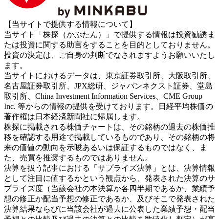
【当サイトで提供する情報について】
当サイト「株探（かぶたん）」で提供する情報は投資勧誘ま
たは投資に関する助言をすることを目的としておりません。
投資の決定は、ご自身の判断でなされますようお願いいたし
ます。
当サイトにおけるデータは、東京証券取引所、大阪取引所、
名古屋証券取引所、JPX総研、ジャパンネクスト証券、堂島
取引所、China Investment Information Services、CME Group
Inc. 等からの情報の提供を受けております。日経平均株価の
著作権は日本経済新聞社に帰属します。
株探に掲載される株価チャートは、その銘柄の過去の株価推
移を確認する用途で掲載しているものであり、その銘柄の将
来の価値の動向を示唆あるいは保証するものではなく、ま
た、売買を推奨するものではありません。
決算を扱う記事における「サプライズ決算」とは、決算情報
として注目に値するかという観点から、発表された決算のサ
プライズ度（当該会社の本決算か各四半期であるか、業績予
想の修正か配当予想の修正であるか、及びそこで発表された
決算結果ならびに当該会社が過去に公表した業績予想・配当