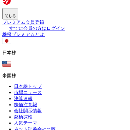
閉じる
プレミアム会員登録
すでに会員の方はログイン
株探プレミアムとは
日本株
米国株
日本株トップ
市場ニュース
決算速報
株価注意報
会社開示情報
銘柄探検
人気テーマ
ネット証券会社比較