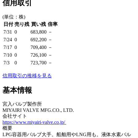
信用取引
(単位：株)
日付
売り残
買い残
倍率
7/31
0
683,800
－
7/24
0
692,200
－
7/17
0
709,400
－
7/10
0
726,100
－
7/3
0
723,700
－
信用取引の推移を見る
基本情報
宮入バルブ製作所
MIYAIRI VALVE MFG.CO., LTD.
会社サイト
https://www.miyairi-valve.co.jp/
概要
LPG容器用バルブ大手。船舶用やLNG用も。液体水素バル