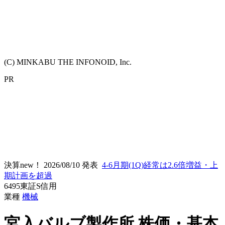
(C) MINKABU THE INFONOID, Inc.
PR
決算new！
2026/08/10 発表
4-6月期(1Q)経常は2.6倍増益・上
期計画を超過
6495
東証S
信用
業種
機械
宮入バルブ製作所
株価・基本