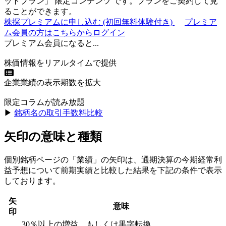
ットプラン
」
限定コンテンツ
です。プランをご契約して見
ることができます。
株探プレミアムに申し込む
(初回無料体験付き)
プレミア
ム会員の方はこちらからログイン
プレミアム会員になると...
株価情報をリアルタイムで提供
企業業績の表示期数を拡大
限定コラムが読み放題
▶︎
銘柄名の取引手数料比較
矢印の意味と種類
個別銘柄ページの「業績」の矢印は、通期決算の今期経常利
益予想について前期実績と比較した結果を下記の条件で表示
しております。
矢
意味
印
30％以上の増益、もしくは黒字転換